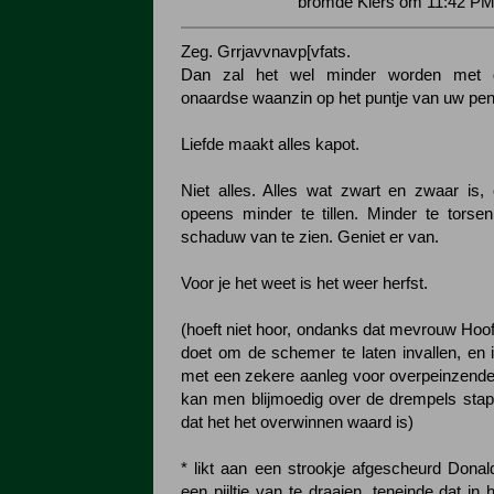
bromde Kiers om 11:42 PM
Zeg. Grrjavvnavp[vfats.
Dan zal het wel minder worden met d
onaardse waanzin op het puntje van uw pen
Liefde maakt alles kapot.
Niet alles. Alles wat zwart en zwaar is, 
opeens minder te tillen. Minder te tors
schaduw van te zien. Geniet er van.
Voor je het weet is het weer herfst.
(hoeft niet hoor, ondanks dat mevrouw Hoo
doet om de schemer te laten invallen, en
met een zekere aanleg voor overpeinzend
kan men blijmoedig over de drempels stap
dat het het overwinnen waard is)
* likt aan een strookje afgescheurd Don
een pijltje van te draaien, teneinde dat in 