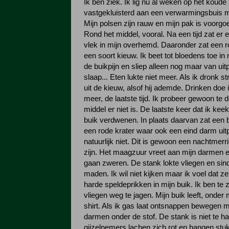
Ik ben ziek. Ik lig nu al weken op het koude
vastgekluisterd aan een verwarmingsbuis 
Mijn polsen zijn rauw en mijn pak is voorg
Rond het middel, vooral. Na een tijd zat er 
vlek in mijn overhemd. Daaronder zat een r
een soort kieuw. Ik beet tot bloedens toe in
de buikpijn en sliep alleen nog maar van uitp
slaap... Eten lukte niet meer. Als ik dronk 
uit de kieuw, alsof hij ademde. Drinken doe i
meer, de laatste tijd. Ik probeer gewoon te 
middel er niet is. De laatste keer dat ik ke
buik verdwenen. In plaats daarvan zat een b
een rode krater waar ook een eind darm uit
natuurlijk niet. Dit is gewoon een nachtmerr
zijn. Het maagzuur vreet aan mijn darmen e
gaan zweren. De stank lokte vliegen en sind
maden. Ik wil niet kijken maar ik voel dat z
harde speldeprikken in mijn buik. Ik ben t
vliegen weg te jagen. Mijn buik leeft, onder 
shirt. Als ik gas laat ontsnappen bewegen mi
darmen onder de stof. De stank is niet te ha
gijzelnemers lachen zich rot en hangen stuk