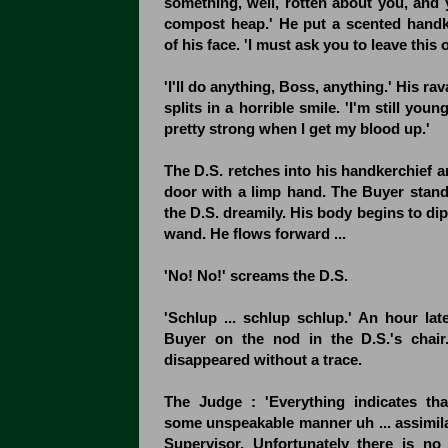
something, well, rotten about you, and 
compost heap.' He put a scented handke
of his face. 'I must ask you to leave this o
'I'll do anything, Boss, anything.' His ra
splits in a horrible smile. 'I'm still you
pretty strong when I get my blood up.'
The D.S. retches into his handkerchief a
door with a limp hand. The Buyer stand
the D.S. dreamily. His body begins to dip
wand. He flows forward ...
'No! No!' screams the D.S.
'Schlup ... schlup schlup.' An hour lat
Buyer on the nod in the D.S.'s chair
disappeared without a trace.
The Judge : 'Everything indicates th
some unspeakable manner uh ... assimila
Supervisor. Unfortunately there is no