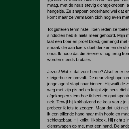
maag, met de neus stevig dichtgeknepen, a
hengeltje. Ze snappen onderhand wel dat e
komt maar ze vermaken zich nog even met 
Tot gisteren tenminste. Toen reden ze toet
sindsdien heb ik niets meer gehoord. Mijn m
laat een boer en proef bloed, gemengd me
smaak die aan luiers doet denken en de st
oma. Ik hoop dat die Serviërs nog terug k
worden steeds brutaler.
Jezus! Wat is dat voor herrie? Alsof er er ee
steigerbuizen omvalt. De deur vliegt open e
jonge agent stapt naar binnen. Hij wuift de 
weg met zijn pistool en knijpt zijn neus dicht
afgeknepen stem hoe ik heet en gaat sponta
nek. Terwijl hij kokhalzend de kots van zijn 
probeer ik iets te zeggen. Maar dat lukt nie
ik een trillende hand naar mijn hoofd en ma
schietgebaar. Hij knikt, lijkbleek. Hij richt zi
dienstwapen op me, met een hand. De ander