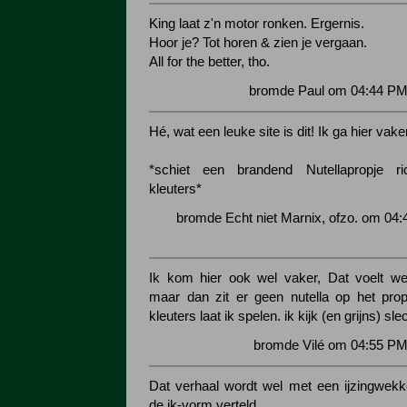
King laat z'n motor ronken. Ergernis.
Hoor je? Tot horen & zien je vergaan.
All for the better, tho.
bromde Paul om 04:44 PM 
Hé, wat een leuke site is dit! Ik ga hier vak
*schiet een brandend Nutellapropje ri
kleuters*
bromde Echt niet Marnix, ofzo. om 04:
Ik kom hier ook wel vaker, Dat voelt we
maar dan zit er geen nutella op het pro
kleuters laat ik spelen. ik kijk (en grijns) slec
bromde Vilé om 04:55 PM
Dat verhaal wordt wel met een ijzingwekk
de ik-vorm verteld.