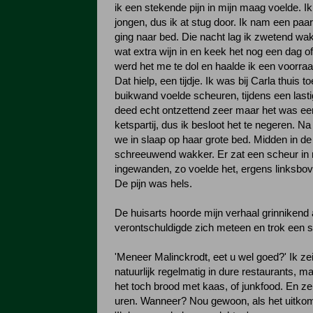
ik een stekende pijn in mijn maag voelde. I
jongen, dus ik at stug door. Ik nam een paar
ging naar bed. Die nacht lag ik zwetend wak
wat extra wijn in en keek het nog een dag o
werd het me te dol en haalde ik een voorra
Dat hielp, een tijdje. Ik was bij Carla thuis to
buikwand voelde scheuren, tijdens een lasti
deed echt ontzettend zeer maar het was e
ketspartij, dus ik besloot het te negeren. N
we in slaap op haar grote bed. Midden in de
schreeuwend wakker. Er zat een scheur in 
ingewanden, zo voelde het, ergens linksbo
De pijn was hels.
De huisarts hoorde mijn verhaal grinnikend 
verontschuldigde zich meteen en trok een s
'Meneer Malinckrodt, eet u wel goed?' Ik zei 
natuurlijk regelmatig in dure restaurants, m
het toch brood met kaas, of junkfood. En ze
uren. Wanneer? Nou gewoon, als het uitkom