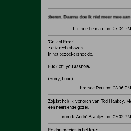
tje, om te proberen. Daarna doe ik niet meer mee aan die marquee
bromde Lennard om 07:34 PM 
'Critical Error'
zie ik rechtsboven
in het bezoekershoekje.
Fuck off, you asshole.
(Sorry, hoor.)
bromde Paul om 08:36 PM 
Zojuist heb ik verloren van Ted Hankey. M
een heersende gozer.
bromde André Brantjes om 09:02 PM
En dan precies in het kruis