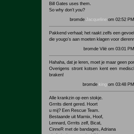
Bill Gates uses them.
So why don't
you
?
bromde
Jacqueline
om 02:52 PM 
Pakkend verhaal; het raakt zelfs een gevoel
die yougo's aan moeten klagen voor dieren
bromde Vilé om 03:01 PM
Hahaha, dat je leren, moet je maar geen por
Overigens stront kotsen kent een medisc
braken!
bromde
king
om 03:48 PM 
Alle krankzin op een stokje.
Grrrits dient gered. Hoort
u mij? Een Rescue Team.
Bestaande uit Marnix, Hoof,
Lennard, Grrrits zelf, Bicat,
CinneR met de bandages, Adriana