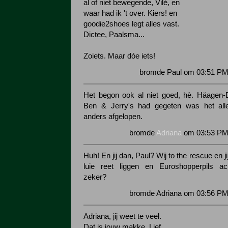
al of niet bewegende, Vilé, en
waar had ik 't over. Kiers! en
goodie2shoes legt alles vast.
Dictee, Paalsma...
Zoiets. Maar dóe iets!
bromde Paul om 03:51 PM 
Het begon ook al niet goed, hè. Häagen-
Ben & Jerry's had gegeten was het all
anders afgelopen.
bromde
Adriana
om 03:53 PM 
Huh! En jij dan, Paul? Wij to the rescue en ji
luie reet liggen en Euroshopperpils ac
zeker?
bromde Adriana om 03:56 PM
Adriana, jij weet te veel.
Dat is jouw makke. Lief...