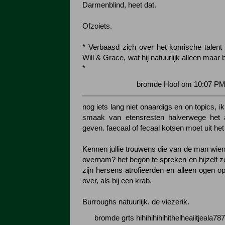
Darmenblind, heet dat.
Ofzoiets.
* Verbaasd zich over het komische talen
Will & Grace, wat hij natuurlijk alleen maar b
*
bromde Hoof om 10:07 PM 
nog iets lang niet onaardigs en on topics, 
smaak van etensresten halverwege het 
geven. faecaal of fecaal kotsen moet uit h
Kennen jullie trouwens die van de man wien
overnam? het begon te spreken en hijzelf z
zijn hersens atrofieerden en alleen ogen op
over, als bij een krab.
Burroughs natuurlijk. de viezerik.
bromde grts hihihihihihithelheaiitjeala