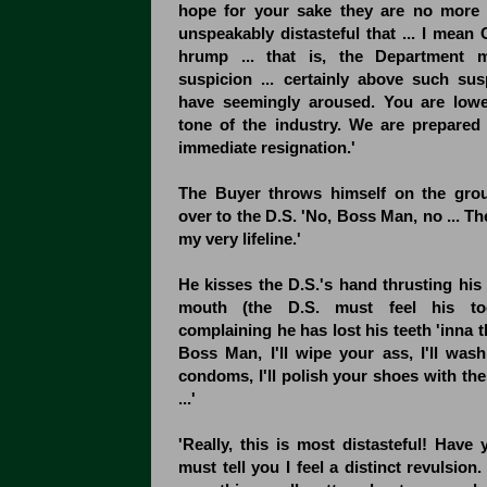
hope for your sake they are no more 
unspeakably distasteful that ... I mean C
hrump ... that is, the Department 
suspicion ... certainly above such su
have seemingly aroused. You are lowe
tone of the industry. We are prepared
immediate resignation.'
The Buyer throws himself on the gro
over to the D.S. 'No, Boss Man, no ... T
my very lifeline.'
He kisses the D.S.'s hand thrusting his 
mouth (the D.S. must feel his to
complaining he has lost his teeth 'inna th
Boss Man, I'll wipe your ass, I'll wash
condoms, I'll polish your shoes with th
...'
'Really, this is most distasteful! Have
must tell you I feel a distinct revulsion.