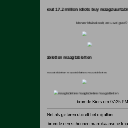
hers show about 17.2 million idiots buy maagzuurtabletten and 
Meneer Malinckrodt, eet u wel goed?
letten maagtabletten maagtabletten
maagtabletten maagtabletten maagtabletten
maagtabletten maagtabletten maagt
bromde Kiers om 07:25 PM
Net als gisteren duizelt het mij alhier.
bromde een schoonen marrokaansche kn