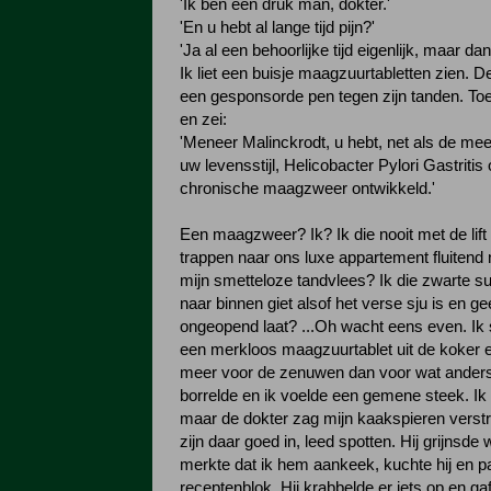
'Ik ben een druk man, dokter.'
'En u hebt al lange tijd pijn?'
'Ja al een behoorlijke tijd eigenlijk, maar d
Ik liet een buisje maagzuurtabletten zien. D
een gesponsorde pen tegen zijn tanden. Toen
en zei:
'Meneer Malinckrodt, u hebt, net als de m
uw levensstijl, Helicobacter Pylori Gastritis
chronische maagzweer ontwikkeld.'
Een maagzweer? Ik? Ik die nooit met de lift 
trappen naar ons luxe appartement fluitend
mijn smetteloze tandvlees? Ik die zwarte su
naar binnen giet alsof het verse sju is en 
ongeopend laat? ...Oh wacht eens even. Ik
een merkloos maagzuurtablet uit de koker 
meer voor de zenuwen dan voor wat ander
borrelde en ik voelde een gemene steek. Ik
maar de dokter zag mijn kaakspieren verst
zijn daar goed in, leed spotten. Hij grijnsde 
merkte dat ik hem aankeek, kuchte hij en pa
receptenblok. Hij krabbelde er iets op en gaf