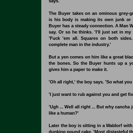
says.
The Buyer takes on an ominous grey-gr
is his body is making its own junk or 
Buyer has a steady connection. A Man W
say. Or so he thinks. 'I'll just set in my
'Fuck 'em all. Squares on both sides
complete man in the industry.'
But a yen comes on him like a great bla
the bones. So the Buyer hunts up a y
gives him a paper to make it.
'Oh all right,' the boy says. 'So what yo
'I just want to rub against you and get fix
'Ugh ... Well all right ... But why cancha 
like a human?'
Later the boy is sitting in a Waldorf wit
dunking pound cake. 'Most distasteful th