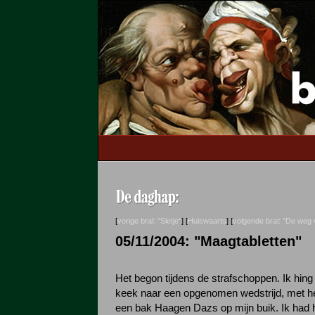
[
vorige bral: "Sletje"
] [
Huiswaarts
] [
volgende bral: "De weg 
05/11/2004: "Maagtabletten"
Het begon tijdens de strafschoppen. Ik hin
keek naar een opgenomen wedstrijd, met het
een bak Haagen Dazs op mijn buik. Ik had 