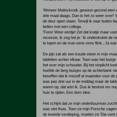
'Meneer Malinckrodt, gewoon gezond eten en
drie maal daags. Dan is het zo weer over!' Ik
de deur open staan. Terwijl ik naar buiten l
bellen met een collega.
'Fons! Weer eentje! Zet dat kratje maar vast
recessie, ik zeg het je.' Ik onderdrukte de 
te lopen en de man eens eens flink.. Ja wat 
De pijn zat als een koude steen in mijn maag
tabletten achter elkaar. Toen was het buisje 
het over mijn schouder. Bij het stoplicht kee
hoefde de berg buisjes op de achterbank niet
beseffen dat ik mezelf al maanden voor de g
was pas drie uur in de middag maar de tabl
waren op, dat wist ik. Dus ik besloot om no
huis te rijden. Een dom idee.
Het schijnt dat ze mijn onderbuurman zocht
was niet thuis. Toen ze mijn Porsche zagen
de tweede verdieping, moeten ze 'Die vent 