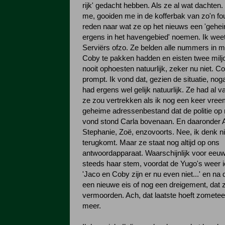
rijk' gedacht hebben. Als ze al wat dachten
me, gooiden me in de kofferbak van zo'n 
reden naar wat ze op het nieuws een 'gehei
ergens in het havengebied' noemen. Ik weet 
Serviërs ofzo. Ze belden alle nummers in mi
Coby te pakken hadden en eisten twee miljo
nooit ophoesten natuurlijk, zeker nu niet. C
prompt. Ik vond dat, gezien de situatie, nog
had ergens wel gelijk natuurlijk. Ze had al 
ze zou vertrekken als ik nog een keer vreem
geheime adressenbestand dat de politie op
vond stond Carla bovenaan. En daaronder A
Stephanie, Zoë, enzovoorts. Nee, ik denk ni
terugkomt. Maar ze staat nog altijd op ons
antwoordapparaat. Waarschijnlijk voor eeuwi
steeds haar stem, voordat de Yugo's weer i
'Jaco en Coby zijn er nu even niet...' en na 
een nieuwe eis of nog een dreigement, dat
vermoorden. Ach, dat laatste hoeft zometee
meer.