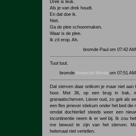
Drek is leuk.
Als je van drek houdt.
En dat doe ik.
Niet.
Ga de plee schoonmaken.
Waar is de plee.
Ik zít erop. Ah.
bromde Paul om 07:42 AM 
Tuut tuut.
bromde
Inspector Morse
om 07:51 AM 
Dat sterven daar ontkom je maar niet aan hè
hoor. Met 36, op een brug in Irak, 
granaatscherven. Liever oud, zo gek als e
een fles jenever stiekum onder het bed die 
omdat dochterlief steeds weer een nieuw
incontinentie neem ik er wel bij. Ik zou het
me bewust te zijn van het sterven. Ma
helemaal niet vertellen.