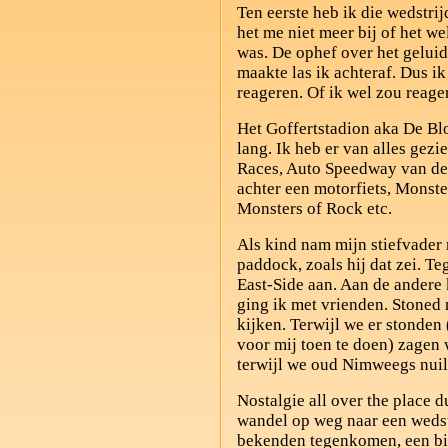
Ten eerste heb ik die wedstrij
het me niet meer bij of het we
was. De ophef over het geluid
maakte las ik achteraf. Dus i
reageren. Of ik wel zou reag
Het Goffertstadion aka De Bl
lang. Ik heb er van alles gez
Races, Auto Speedway van d
achter een motorfiets, Monste
Monsters of Rock etc.
Als kind nam mijn stiefvade
paddock, zoals hij dat zei. T
East-Side aan. Aan de andere 
ging ik met vrienden. Stoned 
kijken. Terwijl we er stonden
voor mij toen te doen) zagen 
terwijl we oud Nimweegs nui
Nostalgie all over the place d
wandel op weg naar een weds
bekenden tegenkomen, een bie