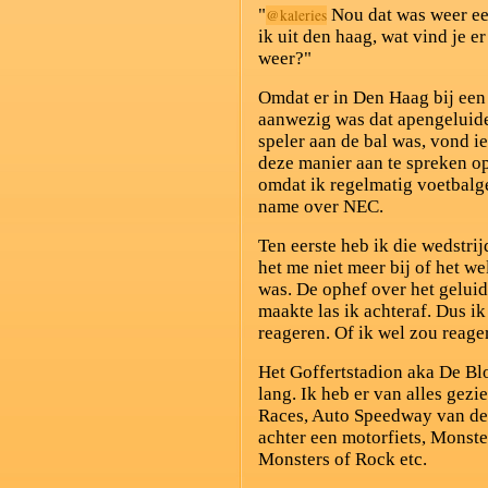
"
Nou dat was weer een
@
kaleries
ik uit den haag, wat vind je e
weer?"
Omdat er in Den Haag bij een
aanwezig was dat apengeluide
speler aan de bal was, vond 
deze manier aan te spreken op
omdat ik regelmatig voetbalge
name over NEC.
Ten eerste heb ik die wedstrij
het me niet meer bij of het we
was. De ophef over het geluid
maakte las ik achteraf. Dus i
reageren. Of ik wel zou reag
Het Goffertstadion aka De Bl
lang. Ik heb er van alles gez
Races, Auto Speedway van d
achter een motorfiets, Monste
Monsters of Rock etc.