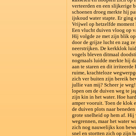
verteerden en een slijkerige 
schoenen droeg merkte hij pas
ijskoud water stapte. Er ging
Vrijwel op hetzelfde moment 
Een vlucht duiven vloog op v
Hij volgde ze met zijn blik o
door de grijze lucht en zag ze
neerstrijken. De kerkklok lu
vogels bleven ditmaal doodsti
nogmaals luidde merkte hij da
aan te staren en dit irriteerd
ruime, krachteloze wegwerpge
zich ver buiten zijn bereik b
jullie van mij? Scheer je weg
lopen om de duiven weg te ja
zijn kin in het water. Hoe har
amper vooruit. Toen de klok 
de duiven plots naar benede
grote snelheid op hem af. Hij
wegrennen, maar het water was
zich nog nauwelijks kon bew
snel en stortten zich op zijn 