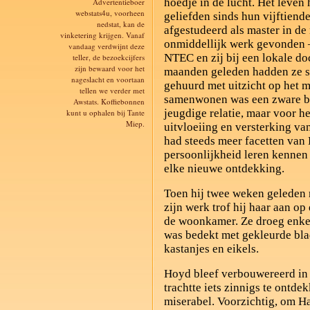
hoedje in de lucht. Het leven
Advertentieboer
webstats4u, voorheen
geliefden sinds hun vijftien
nedstat, kan de
afgestudeerd als master in d
vinketering krijgen. Vanaf
onmiddellijk werk gevonden – 
vandaag verdwijnt deze
NTEC en zij bij een lokale d
teller, de bezoekcijfers
zijn bewaard voor het
maanden geleden hadden ze s
nageslacht en voortaan
gehuurd met uitzicht op het m
tellen we verder met
samenwonen was een zware b
Awstats. Koffiebonnen
jeugdige relatie, maar voor h
kunt u ophalen bij Tante
Miep.
uitvloeiing en versterking va
had steeds meer facetten van 
persoonlijkheid leren kennen 
elke nieuwe ontdekking.
Toen hij twee weken geleden
zijn werk trof hij haar aan op
de woonkamer. Ze droeg enke
was bedekt met gekleurde bla
kastanjes en eikels.
Hoyd bleef verbouwereerd in
trachtte iets zinnigs te ontdek
miserabel. Voorzichtig, om Ha