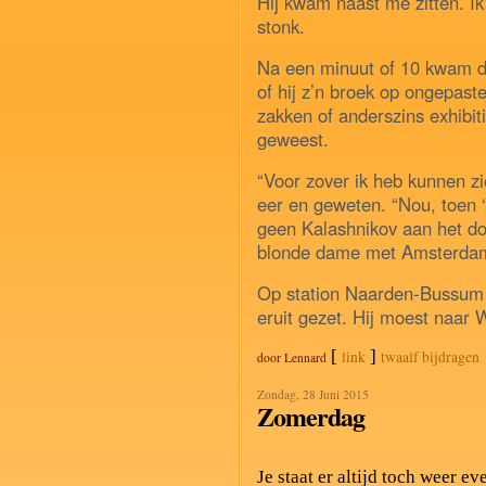
Hij kwam naast me zitten. Ik
stonk.
Na een minuut of 10 kwam d
of hij z’n broek op ongepast
zakken of anderszins exhibit
geweest.
“Voor zover ik heb kunnen zi
eer en geweten. “Nou, toen ‘
geen Kalashnikov aan het do
blonde dame met Amsterdam
Op station Naarden-Bussum 
eruit gezet. Hij moest naar
[
]
link
twaalf bijdragen
door
Lennard
Zondag, 28 Juni 2015
Zomerdag
Je staat er altijd toch weer ev