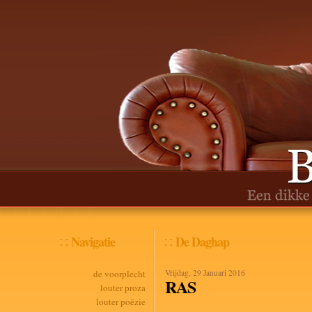
Navigatie
De Daghap
de voorplecht
Vrijdag, 29 Januari 2016
RAS
louter proza
louter poëzie