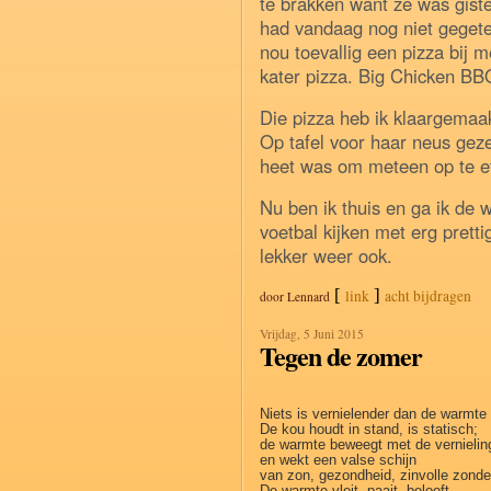
te brakken want ze was gist
had vandaag nog niet gegete
nou toevallig een pizza bij m
kater pizza. Big Chicken BB
Die pizza heb ik klaargemaa
Op tafel voor haar neus geze
heet was om meteen op te e
Nu ben ik thuis en ga ik de
voetbal kijken met erg prett
lekker weer ook.
[
]
link
acht bijdragen
door
Lennard
Vrijdag, 5 Juni 2015
Tegen de zomer
Niets is vernielender dan de warmte
De kou houdt in stand, is statisch;
de warmte beweegt met de vernieli
en wekt een valse schijn
van zon, gezondheid, zinvolle zonde