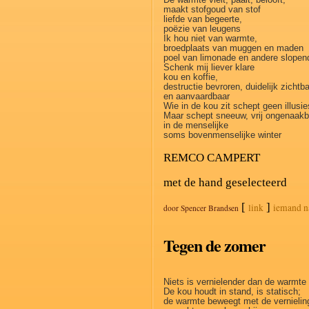
De warmte vleit, paait, belooft,
maakt stofgoud van stof
liefde van begeerte,
poëzie van leugens
Ik hou niet van warmte,
broedplaats van muggen en maden
poel van limonade en andere slopen
Schenk mij liever klare
kou en koffie,
destructie bevroren, duidelijk zichtb
en aanvaardbaar
Wie in de kou zit schept geen illusie
Maar schept sneeuw, vrij ongenaakb
in de menselijke
soms bovenmenselijke winter
REMCO CAMPERT
met de hand geselecteerd
[
]
link
iemand n
door
Spencer Brandsen
Tegen de zomer
Niets is vernielender dan de warmte
De kou houdt in stand, is statisch;
de warmte beweegt met de vernieli