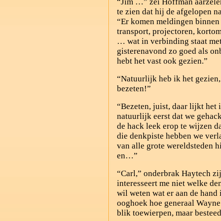
“Jim …” zei Hoffman aarzelen
te zien dat hij de afgelopen n
“Er komen meldingen binnen u
transport, projectoren, korto
… wat in verbinding staat met 
gisterenavond zo goed als o
hebt het vast ook gezien.”
“Natuurlijk heb ik het gezien, 
bezeten!”
“Bezeten, juist, daar lijkt he
natuurlijk eerst dat we gehack
de hack leek erop te wijzen da
die denkpiste hebben we verl
van alle grote wereldsteden 
en…”
“Carl,” onderbrak Haytech zi
interesseert me niet welke den
wil weten wat er aan de hand 
ooghoek hoe generaal Wayne
blik toewierpen, maar bestee