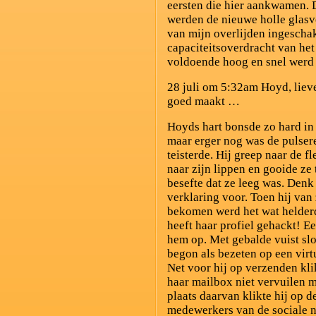
eersten die hier aankwamen. 
werden de nieuwe holle glasv
van mijn overlijden ingescha
capaciteitsoverdracht van het
voldoende hoog en snel werd
28 juli om 5:32am Hoyd, lievel
goed maakt …
Hoyds hart bonsde zo hard in z
maar erger nog was de pulsere
teisterde. Hij greep naar de fl
naar zijn lippen en gooide ze
besefte dat ze leeg was.
Denk 
verklaring voor. Toen hij van 
bekomen werd het wat helderd
heeft haar profiel gehackt! E
hem op. Met gebalde vuist slo
begon als bezeten op een virt
Net voor hij op
verzenden klik
haar mailbox niet vervuilen 
plaats daarvan klikte hij op
medewerkers van de sociale n