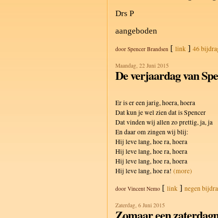
Drs P
aangeboden
[
]
link
46 bijdr
door
Spencer Brandsen
Maandag, 22 Juni 2015
De verjaardag van Sp
Er is er een jarig, hoera, hoera
Dat kun je wel zien dat is Spencer
Dat vinden wij allen zo prettig, ja, ja
En daar om zingen wij blij:
Hij leve lang, hoe ra, hoera
Hij leve lang, hoe ra, hoera
Hij leve lang, hoe ra, hoera
Hij leve lang, hoe ra!
(more)
[
]
link
negen bijdr
door
Vincent Nemo
Zaterdag, 6 Juni 2015
Zomaar een zaterdag