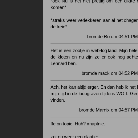
*ook Nu is het niet prettig om een dikke n
komen*
*straks weer verlekkeren aan al het chager
de trein*
bromde Ro om 04:51 PM 
Het is een zootje in web-log land. Mijn hele
de kloten en nu zijn ze er ook nog achter 
Lennard ben.
bromde mack om 04:52 PM 
Ach, het kan altijd erger. En dan heb ik het
mijn tijd in de loopgraven tijdens WO I. G
vinden.
bromde Marnix om 04:57 PM 
ffe on topic: Huh? xnaptnie.
zo, nu weer een plaatje: