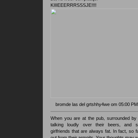
KIIIEEERRRSSSJE!!!!
bromde las del grtshhy4we om 05:00 PM
When you are at the pub, surrounded by 
talking loudly over their beers, and si
girlfriends that are always fat. In fact, so f
out from their armpits. Your thoughts may wo