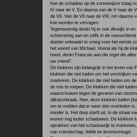
hoe de schaduw op de zonnewijzer traag v
IV naar de V. En daarna van de V naar de V
de VII. Van de VII naar de VIII, om daarna v
kon worden te vervagen.
Tegenwoordig denkt hij er ook dikwijls in en
schemering aan en zelfs in de voorochtend al
duister ontwaakt te vroeg voor het eerste z
het woord van Michael. Vooral als hij de klo
hoort, denkt Francois aan die regel die alles 
uw vriend".
De klokken zijn belangrijk in het leven van 
klokken die niet luiden om het verstrijken v
markeren. De klokken die niet luiden om de
de mis te roepen. De klokken die niet luide
waarschuwen tegen de gevaren van stormv
dijkdoorbraak. Nee, deze klokken luiden (lu
om te melden dat er weer één overleden is.
minder is. Het dorp sterft uit. In de straat v
wonen nog louter schaduwen. De klokken l
oprukken van het schaduwrijk te markeren
van vriendschap, liefde en levensvreugd.