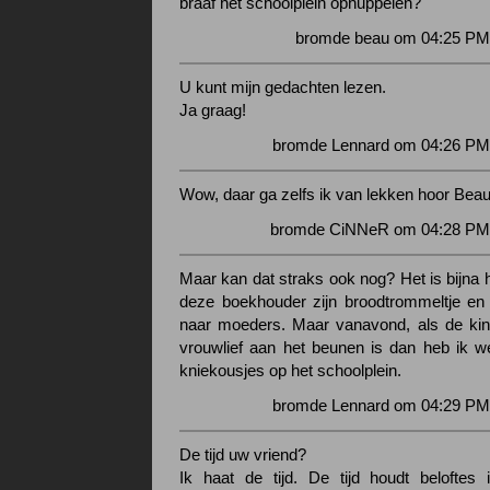
braaf het schoolplein ophuppelen?
bromde beau om 04:25 PM 
U kunt mijn gedachten lezen.
Ja graag!
bromde Lennard om 04:26 PM 
Wow, daar ga zelfs ik van lekken hoor Beau
bromde CiNNeR om 04:28 PM 
Maar kan dat straks ook nog? Het is bijna ha
deze boekhouder zijn broodtrommeltje en 
naar moeders. Maar vanavond, als de kin
vrouwlief aan het beunen is dan heb ik we
kniekousjes op het schoolplein.
bromde Lennard om 04:29 PM 
De tijd uw vriend?
Ik haat de tijd. De tijd houdt beloftes