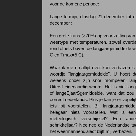
voor de komene periode:
Lange termijn, dinsdag 21 december tot e
december :
Een grote kans (>70%) op voortzetting van 
weertype met temperaturen, zowel overda
rond of iets boven de langjaargemiddelde 
C en Tmax=5 C).
Waar ik me nu altijd over kan verbazen is
woordje "langjaargemiddelde". U hoort
weleens onder zijn snor mompelen, lang
Uiterst eigenaardig woord. Het is niet lan
of langeEjaarSgemiddelde, want dat zou 
correct nederlands. Plus je kan je er vagelijk
iets bij voorstellen. Bij langjaargemid
helegaar niets voorstellen. Wat is ee
meteologisch verschijnsel? Een and
schrikkeljaar? Nee nee de Nederlandse taa
het weermannendialect blijft mij verbazen.