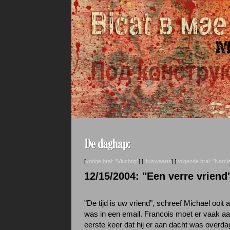
[
vorige bral: "Vluchtig"
] [
Huiswaarts
] [
volgende bral: "Narci
12/15/2004: "Een verre vriend
"De tijd is uw vriend", schreef Michael ooit
was in een email. Francois moet er vaak a
eerste keer dat hij er aan dacht was overdag,