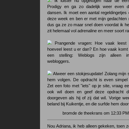
Ik luister nu opgetogen naar de ee
Prodigy en ga zo dadelijk weer even 
dansen. Ik moet een aantal regeldingetjes
deze week en ben er met mijn gedachten ni
dus ga ze zo maar snel doen voordat ik het
zit helemaal vol adrenaline en meer soort ra
Prangende vragen: Hoe vaak leest
hoeveel leest u er dan? En hoe vaak komt 
een stelling: Weblogs zijn alleen in
webloggers.
Alweer een stokjesupdate! Zolang mijn stok
hem volgen. De opdracht is even simpel a
Zet een foto met "iets" op je site, vraag ee
ook wil doen en geef deze opdracht d
doorgeven als hij of zij dat wil. Vorige we
beland bij Kuikentje, en die surfde hem door
bromde de theekrans om 12:33 PM 
Nou Adriana, ik heb alleen gekeken, toen z