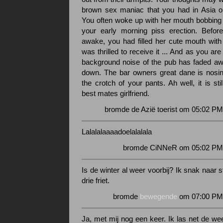
brown sex maniac that you had in Asia o
You often woke up with her mouth bobbin
your early morning piss erection. Befor
awake, you had filled her cute mouth with
was thrilled to receive it ... And as you are 
background noise of the pub has faded a
down. The bar owners great dane is nosin
the crotch of your pants. Ah well, it is sti
best mates girlfriend.
bromde de Azië toerist om 05:02 PM
Lalalalaaaadoelalalala
bromde CiNNeR om 05:02 PM 
Is de winter al weer voorbij? Ik snak naar 
drie friet.
bromde
bewegende
om 07:00 PM 
Ja, met mij nog een keer. Ik las net de we