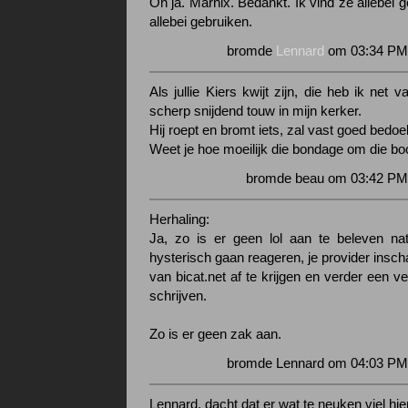
Oh ja. Marnix. Bedankt. Ik vind ze allebei g
allebei gebruiken.
bromde
Lennard
om 03:34 PM 
Als jullie Kiers kwijt zijn, die heb ik net
scherp snijdend touw in mijn kerker.
Hij roept en bromt iets, zal vast goed bedoel
Weet je hoe moeilijk die bondage om die bo
bromde beau om 03:42 PM 
Herhaling:
Ja, zo is er geen lol aan te beleven nat
hysterisch gaan reageren, je provider insch
van bicat.net af te krijgen en verder een v
schrijven.
Zo is er geen zak aan.
bromde Lennard om 04:03 PM 
Lennard, dacht dat er wat te neuken viel hie