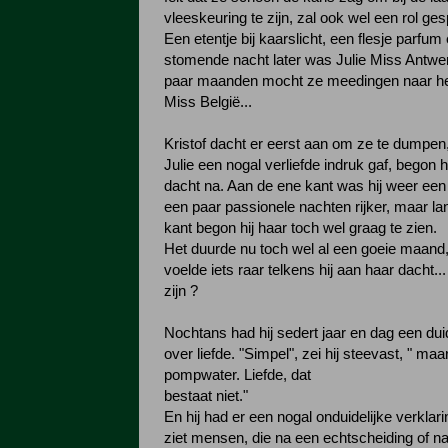
vleeskeuring te zijn, zal ook wel een rol ge
Een etentje bij kaarslicht, een flesje parfum
stomende nacht later was Julie Miss Antwe
paar maanden mocht ze meedingen naar het
Miss België...
Kristof dacht er eerst aan om ze te dumpe
Julie een nogal verliefde indruk gaf, begon hij
dacht na. Aan de ene kant was hij weer een
een paar passionele nachten rijker, maar l
kant begon hij haar toch wel graag te zien.
Het duurde nu toch wel al een goeie maand,
voelde iets raar telkens hij aan haar dacht...
zijn ?
Nochtans had hij sedert jaar en dag een dui
over liefde. "Simpel", zei hij steevast, " maa
pompwater. Liefde, dat
bestaat niet."
En hij had er een nogal onduidelijke verklar
ziet mensen, die na een echtscheiding of n