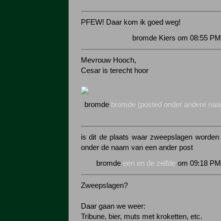
PFEW! Daar kom ik goed weg!
bromde Kiers om 08:55 PM 
Mevrouw Hooch,
Cesar is terecht hoor
bromde
bromde (posted onder andere na
is dit de plaats waar zweepslagen worden u
onder de naam van een ander post
bromde
een en de zelfde
om 09:18 PM 
Zweepslagen?
Daar gaan we weer:
Tribune, bier, muts met kroketten, etc.