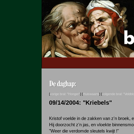
[
vorige bral: "Honger"
] [
Huiswaarts
] [
volgende bral: "Veldb
09/14/2004: "Kriebels"
Kristof voelde in de zakken van z'n broek, e
Hij doorzocht z'n jas, en vloekte binnensm
"Weer die verdomde sleutels kwijt !"