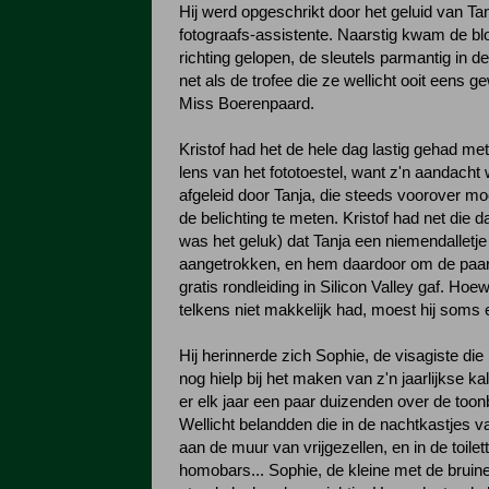
Hij werd opgeschrikt door het geluid van Tan
fotograafs-assistente. Naarstig kwam de blo
richting gelopen, de sleutels parmantig in d
net als de trofee die ze wellicht ooit eens 
Miss Boerenpaard.
Kristof had het de hele dag lastig gehad met
lens van het fototoestel, want z'n aandacht
afgeleid door Tanja, die steeds voorover m
de belichting te meten. Kristof had net die d
was het geluk) dat Tanja een niemendalletje
aangetrokken, en hem daardoor om de paa
gratis rondleiding in Silicon Valley gaf. Hoew
telkens niet makkelijk had, moest hij soms 
Hij herinnerde zich Sophie, de visagiste die
nog hielp bij het maken van z'n jaarlijkse k
er elk jaar een paar duizenden over de too
Wellicht belandden die in de nachtkastjes 
aan de muur van vrijgezellen, en in de toilet
homobars... Sophie, de kleine met de bruine