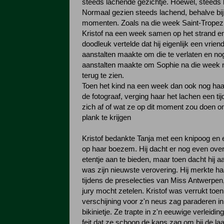
steeds lachende gezichtje. Hoewel, steeds 
Normaal gezien steeds lachend, behalve bij
momenten. Zoals na die week Saint-Tropez 
Kristof na een week samen op het strand en
doodleuk vertelde dat hij eigenlijk een vrien
aanstalten maakte om die te verlaten en no
aanstalten maakte om Sophie na die week n
terug te zien.
Toen het kind na een week dan ook nog ha
de fotograaf, verging haar het lachen een tijd
zich af of wat ze op dit moment zou doen 
plank te krijgen
Kristof bedankte Tanja met een knipoog en e
op haar boezem. Hij dacht er nog even ove
etentje aan te bieden, maar toen dacht hij aa
was zijn nieuwste verovering. Hij merkte ha
tijdens de preselecties van Miss Antwerpen,
jury mocht zetelen. Kristof was verrukt toen 
verschijning voor z'n neus zag paraderen in 
bikinietje. Ze trapte in z'n eeuwige verleidi
feit dat ze schoon de kans zag om bij de laa