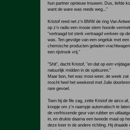
hun partner opnieuw trouwen. Dus, liefde ko
want de ware was reeds weg..."
Kristof reed net z'n BMW de ring Van Antwer
op z'n radio een mooie stem hoorde vermel
"vertraagd tot sterk vertraagd verkeer op d
was. Ten gevolge van een ongeluk met een 
chemische producten geladen vrachtwagen,
een rijstrook vrij."
"Shit", dacht Kristof, "en dat op een vrijdag
natuurlijk midden in de spitsuren."
Maar bon, het was mooi weer, de week zat e
mocht heel het weekend met Julie doorbre
rare gevoel.
Toen hij de file zag, zette Kristof de airco af
knopje om z'n raampje automatisch te laten 
de verfrissende geur van rubber en uitlaat
in, en drukte daarna een tweede maal op he
deze keer in de andere richting. Hij draaid