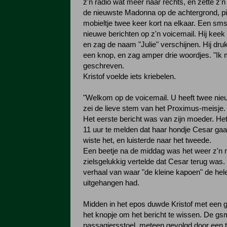
z'n radio wat meer naar rechts, en zette z'
de nieuwste Madonna op de achtergrond, pi
mobieltje twee keer kort na elkaar. Een sms
nieuwe berichten op z'n voicemail. Hij keek
en zag de naam "Julie" verschijnen. Hij dr
een knop, en zag amper drie woordjes. "Ik m
geschreven.
Kristof voelde iets kriebelen.
"Welkom op de voicemail. U heeft twee nieu
zei de lieve stem van het Proximus-meisje.
Het eerste bericht was van zijn moeder. H
11 uur te melden dat haar hondje Cesar gaa
wiste het, en luisterde naar het tweede.
Een beetje na de middag was het weer z'n 
zielsgelukkig vertelde dat Cesar terug was
verhaal van waar "de kleine kapoen" de hel
uitgehangen had.
Midden in het epos duwde Kristof met een g
het knopje om het bericht te wissen. De gs
passagiersstoel, meteen gevolgd door een 