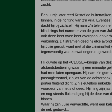
zucht.
Een uurtje later reed Kristof de buitenwijk
binnen, in de richting van z'n villa. Eventjes 
dacht hij bij zichzelf. Hij nam z'n telefoon, e
blindelings het nummer van de gsm van Julie
ook deze keer twee keer overgaan, en verb
verbinding. Dit stramien deed hij elke avond
hij Julie gerust, want met al die criminaliteit
tegenwoordig was ze wat ongerust geworde
Hij duwde op het «CLOSE»-knopje van dez
afstandsbediening waar hij een minuutje ge
had mee laten opengaan. Hij nam z'n gsm 
passagiersstoel, z'n jas van de achterbank,
portier fluitend dicht. Z'n sleutelbos rinkelde 
voordeur van het slot deed. Hij hing zijn ja
en nog steeds fluitend ging hij de deur va
binnen.
Waar hij zijn Julie verwachtte, werd een ka
de nek geduwd...