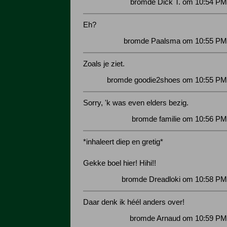
bromde Dick T. om 10:54 PM
Eh?
bromde Paalsma om 10:55 PM 
Zoals je ziet.
bromde goodie2shoes om 10:55 PM 
Sorry, 'k was even elders bezig.
bromde familie om 10:56 PM
*inhaleert diep en gretig*
Gekke boel hier! Hihi!!
bromde Dreadloki om 10:58 PM
Daar denk ik héél anders over!
bromde Arnaud om 10:59 PM 