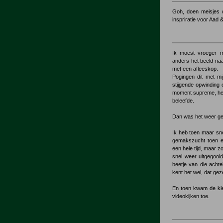
Goh, doen meisjes 
inspriratie voor Aad
Ik moest vroeger 
anders het beeld na
met een afleeskop.
Pogingen dit met mij
stijgende opwinding
moment supreme, het
beleefde.
Dan was het weer ge
Ik heb toen maar sne
gemakszucht toen e
een hele tijd, maar z
snel weer uitgegoo
beetje van die achtel
kent het wel, dat gez
En toen kwam de kl
videokijken toe.