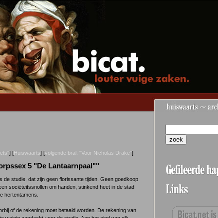
iets"
] [
Huiswaarts
] [
volgende bral: "Voor Nicholas Drake"
]
orpssex 5 "De Lantaarnpaal""
 de studie, dat zijn geen florissante tijden. Geen goedkoop
 geen sociëteitssnollen om handen, stinkend heet in de stad
die hertentamens.
orbij of de rekening moet betaald worden. De rekening van