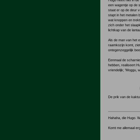
Hugo heeft niet in de
een wagentje op de st
staat er op de deur 
stapt in het metalen
wat knoppen en trekt
zich onder het slaa
lichtkap van de lanta
Als de man van het el
raamkozijn komt, zie
ontegenzeggelijk bee
Eenmaal de scharnier
hebben, realiseert Hu
vriendelijk; 'Moggu, 
De prik van de kaktu
Hahaha, die Hugo. W
Komt me allemaal er