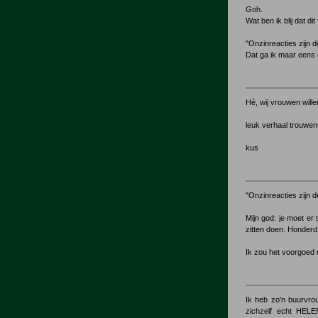
Goh.
Wat ben ik blij dat dit
"Onzinreacties zijn d
Dat ga ik maar eens
Hé, wij vrouwen will
leuk verhaal trouwen
kus
"Onzinreacties zijn d
Mijn god: je moet er
zitten doen. Honderd 
Ik zou het voorgoed u
Ik heb zo'n buurvrou
zichzelf echt HELE