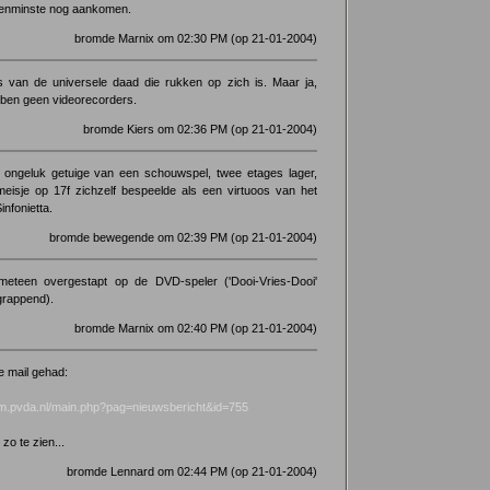
tenminste nog aankomen.
bromde Marnix om 02:30 PM (op 21-01-2004)
 van de universele daad die rukken op zich is. Maar ja,
ebben geen videorecorders.
bromde Kiers om 02:36 PM (op 21-01-2004)
 ongeluk getuige van een schouwspel, twee etages lager,
eisje op 17f zichzelf bespeelde als een virtuoos van het
nfonietta.
bromde bewegende om 02:39 PM (op 21-01-2004)
 meteen overgestapt op de DVD-speler ('Dooi-Vries-Dooi'
grappend).
bromde Marnix om 02:40 PM (op 21-01-2004)
e mail gehad:
m.pvda.nl/main.php?pag=nieuwsbericht&id=755
 zo te zien...
bromde Lennard om 02:44 PM (op 21-01-2004)