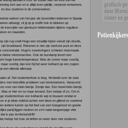
te weinig aandacht voor de studie. Aan het eind van elk
kening zich aan en is altijd even pijnlijk; verpeste tentamens
 en dus studeren in de zomerweken.
heetste weken van het jaar als bovendien iedereen in Spanje
rken uithangt, zit jij op je muffe hok te blokken op
 de keerzijde van glorieuze heldendaden tijdens reguliere
weken en maanden.
p zijn rug voelt Hugo een straaltje lopen vanuit zijn oksels,
r zijn broekband. Rekenen is niet zijn sterkste punt en deze
 concentratie. Hugo's zweetvingers schieten meermaals
de kleine rekenmachine. Ook de burolamp levert een
reem hoge kamertemperatuur. Was de zomer maar voorbij,
maar voorbij, dan kon hij het weer keihard op een zuipen
t een ellende allemaal.
len af. Het studentenhuis is leeg. Verdeeld over de stad
oeders met hetzelfde probleem van hertentamens. Vanavond
n voor een klein biertje. Eentje dan. Een heeel klein biertje.
 Was er hier en nu maar iemand. Een meisje of zo. Om in
 lege studentenhuis een keiharde wip te bouwen omdat er
er in je blote snikkel achter een bloot en gillend en zwetend
 een andere kamer op het bed van een huisgenoot en goede
lijke partij liggen neuken en zo'n natte langwerpige vlek
at is pas territoriumdrift!
t meisje het huis uit tieften en weer door met studeren.