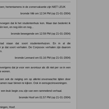
doen; hertentamens in de zomervakantie zijn NIET LEUK
bromde Vilé om 12:34 PM (op 21-01-2004)
toevoegen dat ik het studentenhuis ken. Maar dan bedenkt ik
één ken, en nog één en nog...
bromde bewegende om 12:59 PM (op 21-01-2004)
stad staan dat soort studentenhuizen. En in al die
r je dat soort verhalen. De Corpssex verhalen zijn daarom
rs.
bromde Lennard om 01:16 PM (op 21-01-2004)
overigens dat je voor een avontuur als dit niet per se in een
te wonen.
n ook de neiging om op allerlei onverwachte tijden door
 ramen naar binnen te kijken. Ook in eensgezinswoningen.
 een leuk begin zou zijn van een rammelend verhaal.
bromde Hoof om 01:57 PM (op 21-01-2004)
ningen, Hoof.