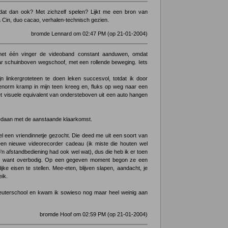
dat dan ook? Met zichzelf spelen? Lijkt me een bron van
 & Cin, duo cacao, verhalen-technisch gezien.
bromde Lennard om 02:47 PM (op 21-01-2004)
met één vinger de videoband constant aanduwen, omdat
ar schuinboven wegschoof, met een rollende beweging. Iets
n linkergroteteen te doen leken succesvol, totdat ik door
 enorm kramp in mijn teen kreeg en, fluks op weg naar een
 visuele equivalent van ondersteboven uit een auto hangen
daan met de aanstaande klaarkomst.
l een vriendinnetje gezocht. Die deed me uit een soort van
en nieuwe videorecorder cadeau (ik miste die houten wel
o'n afstandbediening had ook wel wat), dus die heb ik er toen
id want overbodig. Op een gegeven moment begon ze een
ijke eisen te stellen. Mee-eten, blijven slapen, aandacht, je
eik.
euterschool en kwam ik sowieso nog maar heel weinig aan
bromde Hoof om 02:59 PM (op 21-01-2004)