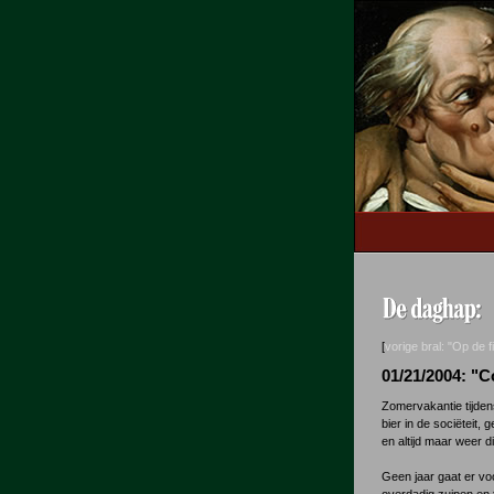
[
vorige bral: "Op de f
01/21/2004: "C
Zomervakantie tijdens
bier in de sociëteit,
en altijd maar weer 
Geen jaar gaat er vo