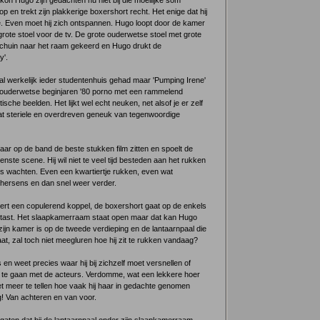
 Hugo zijn gedachten nu niet bij die moeilijke som
 en trekt zijn plakkerige boxershort recht. Het enige dat hij
te. Even moet hij zich ontspannen. Hugo loopt door de kamer
 grote stoel voor de tv. De grote ouderwetse stoel met grote
schuin naar het raam gekeerd en Hugo drukt de
y'.
al werkelijk ieder studentenhuis gehad maar 'Pumping Irene'
o'n ouderwetse beginjaren '80 porno met een rammelend
ische beelden. Het lijkt wel echt neuken, net alsof je er zelf
 dat steriele en overdreven geneuk van tegenwoordige
ar op de band de beste stukken film zitten en spoelt de
nste scene. Hij wil niet te veel tijd besteden aan het rukken
s wachten. Even een kwartiertje rukken, even wat
hersens en dan snel weer verder.
ert een copulerend koppel, de boxershort gaat op de enkels
betast. Het slaapkamerraam staat open maar dat kan Hugo
zijn kamer is op de tweede verdieping en de lantaarnpaal die
aat, zal toch niet meegluren hoe hij zit te rukken vandaag?
n weet precies waar hij bij zichzelf moet versnellen of
 te gaan met de acteurs. Verdomme, wat een lekkere hoer
niet meer te tellen hoe vaak hij haar in gedachte genomen
! Van achteren en van voor.