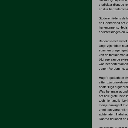
overdadig zuipen en 
studiejaar dient de re
en dus hertentamens
Studeren tijdens de 
en Griekenland het va
hertentamens. Het is
sociëteitsdagen en 
Badend in het zweet o
langs zijn ribben naa
sommen vragen grote
van de toetsen van 
bijdrage aan de ext
was het hertentamen 
zetten. Verdomme, wa
Hugo's gedachten dwa
zitten zijn drinkebr
heeft Hugo afgesproke
Was het maar avond.
het hele grote, hele
toch niemand is. Lekk
meisje aanjagen! In
vrind een verschrikke
achterlaten. Hahaha, d
Daarna douchen en da