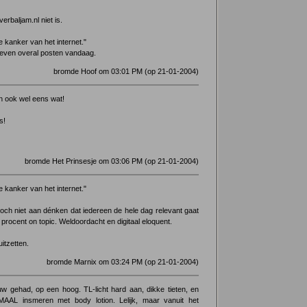
 verbaljam.nl niet is.
e kanker van het internet."
 even overal posten vandaag.
bromde Hoof om 03:01 PM (op 21-01-2004)
en ook wel eens wat!
s!
bromde Het Prinsesje om 03:06 PM (op 21-01-2004)
e kanker van het internet."
 toch niet aan dénken dat iedereen de hele dag relevant gaat
procent on topic. Weldoordacht en digitaal eloquent.
itzetten.
bromde Marnix om 03:24 PM (op 21-01-2004)
w gehad, op een hoog. TL-licht hard aan, dikke tieten, en
MAAL insmeren met body lotion. Lelijk, maar vanuit het