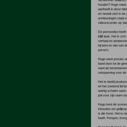
Verdomme! Waarom kon
houden? Hugo staat op
aanheeft in deze hit
en nestelt zich in de
armleuningen staat 
videorecorder op 'pla
De pornovideo heeft 
blijft leuk. Het is z
verhaal en amateurist
bij bent en niet van
porno's.
Hugo weet precies wa
band door tot de gewe
want de hertentamen
ontspanning voor de 
Het tv-beeld produce
en het zwetend lid 
weinig schelen want 
pal voor zijn raam st
Hugo kent de scenes e
inhouden om gelijkop
is die Irene. Het is 
heeft. Pompen, kreng