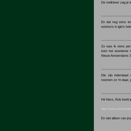
De melkboer zag je 
En dat nog eens los
eskimo's in iglo's h
Zo was ik eens per
toen het anonieme m
Nieuw Amsterdams Si
Die zijn inderdaad
noemen ze 'm daar, 
Hé Kiers, Rob heeft j
http://www.amsterda
En niet alleen van jou