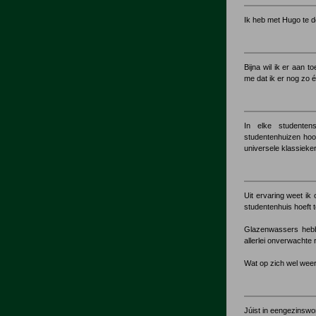
Ik heb met Hugo te 
Bijna wil ik er aan 
me dat ik er nog zo 
In elke studenten
studentenhuizen hoo
universele klassieke
Uit ervaring weet ik 
studentenhuis hoeft 
Glazenwassers hebbe
allerlei onverwachte
Wat op zich wel weer
Júist in eengezinswo