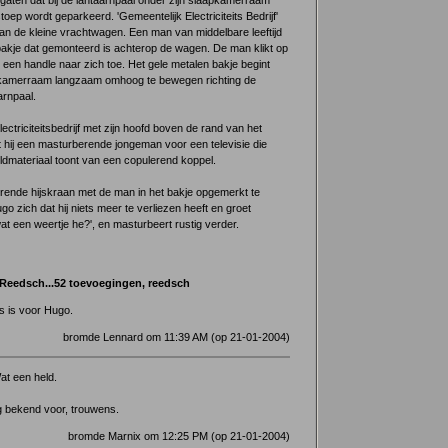
 gaten dat bij de lantaarnpaal onder zijn slaapkamerraam
oep wordt geparkeerd. 'Gemeentelijk Electriciteits Bedrijf'
van de kleine vrachtwagen. Een man van middelbare leeftijd
 bakje dat gemonteerd is achterop de wagen. De man klikt op
 een handle naar zich toe. Het gele metalen bakje begint
pkamerraam langzaam omhoog te bewegen richting de
arnpaal.
ectriciteitsbedrijf met zijn hoofd boven de rand van het
t hij een masturberende jongeman voor een televisie die
ldmateriaal toont van een copulerend koppel.
ende hijskraan met de man in het bakje opgemerkt te
go zich dat hij niets meer te verliezen heeft en groet
wat een weertje he?', en masturbeert rustig verder.
Reedsch...52 toevoegingen, reedsch
s is voor Hugo.
bromde Lennard om 11:39 AM (op 21-01-2004)
at een held.
g bekend voor, trouwens.
bromde Marnix om 12:25 PM (op 21-01-2004)