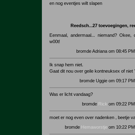
en nog eventjes wilt slapen
Reedsch...27 toevoegingen, r
Eenmaal, andermaal... niemand? Okee, d
w00t!
bromde Adriana om 08:45 PM 
Ik snap hem niet.
Gaat dit nou over geile kontneuksex of niet 
bromde Uggie om 09:17 PM 
Was er licht vandaag?
bromde
Rick
om 09:22 PM 
moet er nog even over nadenken , beetje v
bromde
Hemaworstje
om 10:22 PM 