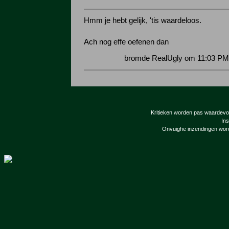
Hmm je hebt gelijk, 'tis waardeloos.
Ach nog effe oefenen dan
bromde RealUgly om 11:03 PM 
Kritieken worden pas waardevol 
Ins
Onvuighe inzendingen word