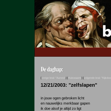
[
vorige bral: "Aurora"
] [
Huiswaarts
] [
volgende bral: "Kijkdo
12/21/2003: "zelfslapen"
in jouw ogen gebroken licht
en nauwelijks merkbaar gapen
ik doe alsof je altijd zo ligt