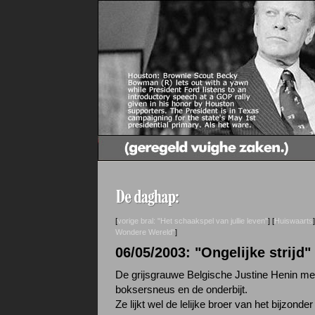
[
vorige bral: "Het schaakspel van jullie leven"
] [
Huiswaarts
]
Wondere Wereld"
]
06/05/2003: "Ongelijke strijd"
De grijsgrauwe Belgische Justine Henin me
boksersneus en de onderbijt.
Ze lijkt wel de lelijke broer van het bijzonder 