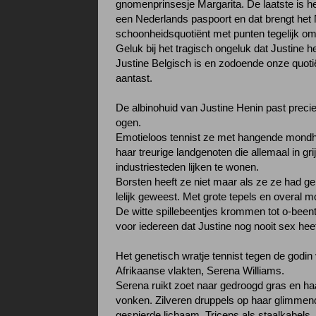
gnomenprinsesje Margarita. De laatste is he
een Nederlands paspoort en dat brengt het
schoonheidsquotiënt met punten tegelijk om
Geluk bij het tragisch ongeluk dat Justine he
Justine Belgisch is en zodoende onze quotië
aantast.
De albinohuid van Justine Henin past precies
ogen.
Emotieloos tennist ze met hangende mondh
haar treurige landgenoten die allemaal in gri
industriesteden lijken te wonen.
Borsten heeft ze niet maar als ze ze had g
lelijk geweest. Met grote tepels en overal 
De witte spillebeentjes krommen tot o-beent
voor iedereen dat Justine nog nooit sex hee
Het genetisch wratje tennist tegen de godin
Afrikaanse vlakten, Serena Williams.
Serena ruikt zoet naar gedroogd gras en h
vonken. Zilveren druppels op haar glimmen
gespierde lichaam. Triceps als staalkabels,