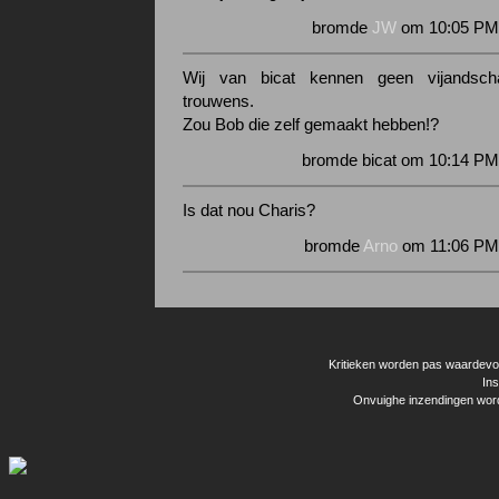
bromde
JW
om 10:05 PM 
Wij van bicat kennen geen vijandsch
trouwens.
Zou Bob die zelf gemaakt hebben!?
bromde bicat om 10:14 PM
Is dat nou Charis?
bromde
Arno
om 11:06 PM 
Kritieken worden pas waardevol 
Ins
Onvuighe inzendingen word