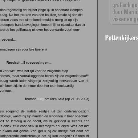
; hij dumpte ze gewoon levenloos in een kabbeltje naar
an regelmatig dat hij het jonge lijk in handbare klompen
lzaag. Na het trekken van een bouillon, stalde hij dan die
kken vlees met uitstekende stukjes merg uit op zijn
 soepele handbewegingen kneep hij het ejaculaat dan uit
meerde het gelijkmatig uit over het verwarde voorheen-
 roepend....
hemadagen zijn voor luie boeren)
Reedsch...5 toevoegingen...
d verkwist, was het tijd voor de volgende stap.
edames, maar vooral loggende heren zijn de volgende fase!!!
ngzaag wordt ieder vingertje zorgvuldig ontvandaan van de
'n knekeltje in de frituur doet het toch heel aardig.
vontuur....
bromde
King
om 09:49 AM (op 21-03-2003)
els roepend de laatste restjes uit zijn onderaangezicht
kdoekje, waste hij zijn handen en lendenen in haar onschuld.
belt zo lenterig in de nacht, als hij gekleed in slechts een
s chick stuk voor stuk in het majem chucked. Was dat niet
r? Kwam dat gevoel van geluk bij elk meisje niet door het
 knisperende onderbroekje dat hij kon dragen? Of toen hij