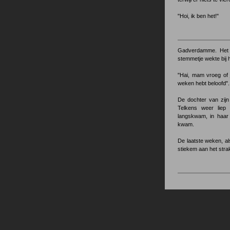
"Hoi, ik ben het!"
Gadverdamme. Het 
stemmetje wekte bij 
"Hai, mam vroeg of 
weken hebt beloofd".
De dochter van zijn
Telkens weer liep 
langskwam, in haar 
kwam.
De laatste weken, al
stiekem aan het strakk