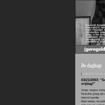
[
vorige bral: "Goeie v
03/21/2003: "S
vrijdag!"
Jonge, tengere meisj
Hij drukte graag zijn
riekend naveltje.
Maar helaas, de publi