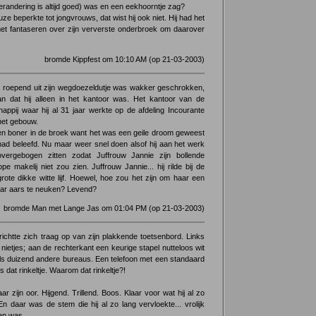
randering is altijd goed) was en een eekhoorntje zag?
ze beperkte tot jongvrouws, dat wist hij ook niet. Hij had het
met fantaseren over zijn ververste onderbroek om daarover
bromde Kippfest om 10:10 AM (op 21-03-2003)
ls roepend uit zijn wegdoezeldutje was wakker geschrokken,
n dat hij alleen in het kantoor was. Het kantoor van de
ppij waar hij al 31 jaar werkte op de afdeling Incourante
het gebouw.
n boner in de broek want het was een geile droom geweest
g had beleefd. Nu maar weer snel doen alsof hij aan het werk
ergebogen zitten zodat Juffrouw Jannie zijn bollende
e makelij niet zou zien. Juffrouw Jannie... hij rilde bij de
ote dikke witte lijf. Hoewel, hoe zou het zijn om haar een
aar aars te neuken? Levend?
bromde Man met Lange Jas om 01:04 PM (op 21-03-2003)
j richtte zich traag op van zijn plakkende toetsenbord. Links
nietjes; aan de rechterkant een keurige stapel nutteloos wit
ls duizend andere bureaus. Een telefoon met een standaard
eds dat rinkeltje. Waarom dat rinkeltje?!
ar zijn oor. Hijgend. Trillend. Boos. Klaar voor wat hij al zo
n daar was de stem die hij al zo lang vervloekte... vrolijk
ren was...