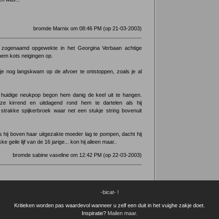
bromde Marnix om 08:46 PM (op 21-03-2003)
zogenaamd opgewekte in het Georgina Verbaan achtige
hem kots neigingen op.
je nog langskwam op de afvoer te ontstoppen, zoals je al
 huidige neukpop begon hem danig de keel uit te hangen.
ze kirrend en uitdagend rond hem te dartelen als hij
strakke spijkerbroek waar net een stukje string bovenuit
s hij boven haar uitgezakte moeder lag te pompen, dacht hij
e geile lijf van de 16 jarige... kon hij alleen maar..
bromde sabine vaseline om 12:42 PM (op 22-03-2003)
-bicat- !
Kritieken worden pas waardevol wanneer u zelf een duit in het vuighe zakje doet.
Inspiratie?
Mailen maar.