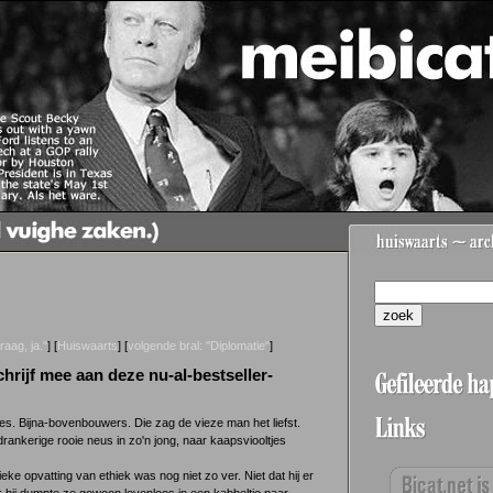
raag, ja."
] [
Huiswaarts
] [
volgende bral: "Diplomatie"
]
chrijf mee aan deze nu-al-bestseller-
es. Bijna-bovenbouwers. Die zag de vieze man het liefst.
 drankerige rooie neus in zo'n jong, naar kaapsviooltjes
eke opvatting van ethiek was nog niet zo ver. Niet dat hij er