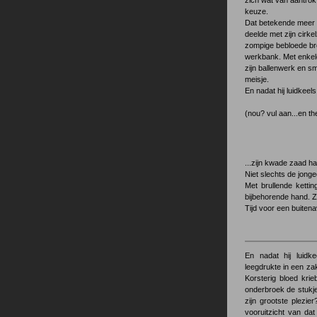
zich wat van aantrok
keuze.
Dat betekende meer d
deelde met zijn cirke
zompige bebloede bro
werkbank. Met enkele
zijn ballenwerk en s
meisje.
En nadat hij luidkeels
(nou? vul aan...en t
...zijn kwade zaad ha
Niet slechts de jong
Met brullende ketti
bijbehorende hand. Zo
Tijd voor een buitena
En nadat hij luidke
leegdrukte in een za
Korsterig bloed krie
onderbroek de stukje
zijn grootste plezie
vooruitzicht van dat