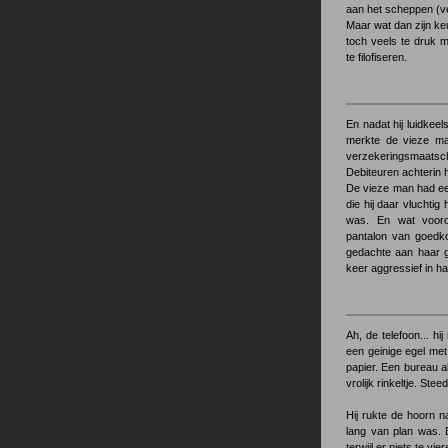
aan het scheppen (ve
Maar wat dan zijn keu
toch veels te druk 
te filofiseren.
En nadat hij luidkee
merkte de vieze ma
verzekeringsmaatscha
Debiteuren achterin 
De vieze man had ee
die hij daar vluchti
was. En wat voorov
pantalon van goedkop
gedachte aan haar gr
keer aggressief in h
Ah, de telefoon... hi
een geinige egel met 
papier. Een bureau a
vrolijk rinkeltje. Ste
Hij rukte de hoorn na
lang van plan was. E
terwijl er niets te vie