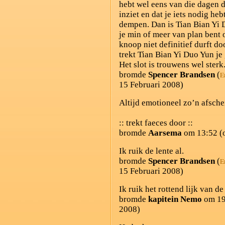
hebt wel eens van die dagen da
inziet en dat je iets nodig he
dempen. Dan is Tian Bian Yi D
je min of meer van plan bent 
knoop niet definitief durft do
trekt Tian Bian Yi Duo Yun je
Het slot is trouwens wel sterk
bromde
Spencer Brandsen
(
E
15 Februari 2008)
Altijd emotioneel zo’n afsche
:: trekt faeces door ::
bromde
Aarsema
om 13:52 (o
Ik ruik de lente al.
bromde
Spencer Brandsen
(
E
15 Februari 2008)
Ik ruik het rottend lijk van de
bromde
kapitein Nemo
om 19:
2008)