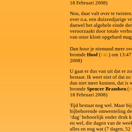
18 Februari 2008)
Nou, daar valt over te twiste
over o.a. een duizendjarige 
danwel het algehele einde der 
veroorzaakt door totale verb
van onze klont opgehard ma
Dan hoor je niemand meer ov
bromde
Hoof
(
) om 13:47
URL
2008)
U gaat er dus van uit dat er 
bestaat. Ik weet niet of dat zo
dan niet meer kunnen, dat is 
bromde
Spencer Brandsen
(
E
18 Februari 2008)
Tijd bestaat nog wel. Maar bi
bijbehorende omwenteling den
‘dag’ behoorlijk onder druk k
en wel, die dagen van de wee
alles en nog wat (7 dagen, 52