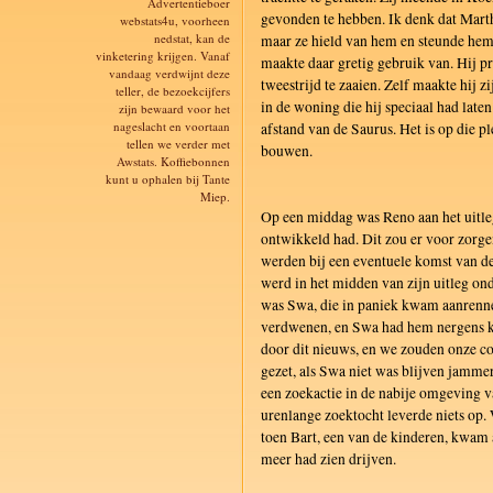
Advertentieboer
gevonden te hebben. Ik denk dat Martha
webstats4u, voorheen
nedstat, kan de
maar ze hield van hem en steunde hem i
vinketering krijgen. Vanaf
maakte daar gretig gebruik van. Hij p
vandaag verdwijnt deze
tweestrijd te zaaien. Zelf maakte hij zi
teller, de bezoekcijfers
in de woning die hij speciaal had late
zijn bewaard voor het
nageslacht en voortaan
afstand van de Saurus. Het is op die p
tellen we verder met
bouwen.
Awstats. Koffiebonnen
kunt u ophalen bij Tante
Miep.
Op een middag was Reno aan het uitleg
ontwikkeld had. Dit zou er voor zorg
werden bij een eventuele komst van de
werd in het midden van zijn uitleg o
was Swa, die in paniek kwam aanrenne
verdwenen, en Swa had hem nergens 
door dit nieuws, en we zouden onze c
gezet, als Swa niet was blijven jamme
een zoekactie in de nabije omgeving 
urenlange zoektocht leverde niets op.
toen Bart, een van de kinderen, kwam a
meer had zien drijven.