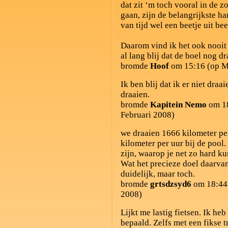
dat zit ‘m toch vooral in de z
gaan, zijn de belangrijkste ha
van tijd wel een beetje uit bee
Daarom vind ik het ook nooit 
al lang blij dat de boel nog dr
bromde
Hoof
om 15:16 (op M
Ik ben blij dat ik er niet draa
draaien.
bromde
Kapitein Nemo
om 18
Februari 2008)
we draaien 1666 kilometer per
kilometer per uur bij de pool
zijn, waarop je net zo hard kun
Wat het precieze doel daarvan
duidelijk, maar toch.
bromde
grtsdzsyd6
om 18:44 
2008)
Lijkt me lastig fietsen. Ik he
bepaald. Zelfs met een fikse 