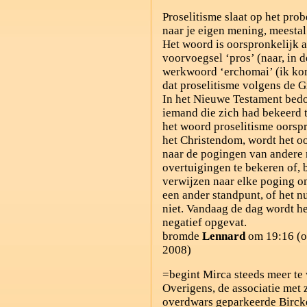
Proselitisme slaat op het pr
naar je eigen mening, meestal 
Het woord is oorspronkelijk a
voorvoegsel ‘pros’ (naar, in d
werkwoord ‘erchomai’ (ik ko
dat proselitisme volgens de 
In het Nieuwe Testament bedo
iemand die zich had bekeerd 
het woord proselitisme oorsp
het Christendom, wordt het o
naar de pogingen van andere 
overtuigingen te bekeren of, b
verwijzen naar elke poging o
een ander standpunt, of het nu
niet. Vandaag de dag wordt he
negatief opgevat.
bromde
Lennard
om 19:16 (o
2008)
=begint Mirca steeds meer te
Overigens, de associatie met
overdwars geparkeerde Bircken