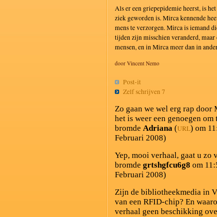
Als er een griepepidemie heerst, is he
ziek geworden is. Mirca kennende heef
mens te verzorgen. Mirca is iemand d
tijden zijn misschien veranderd, maar e
mensen, en in Mirca meer dan in ande
door Vincent Nemo
Post-it
Zelf schrijven 7
Zo gaan we wel erg rap door 
het is weer een genoegen om t
bromde
Adriana
(
) om 11
URL
Februari 2008)
Yep, mooi verhaal, gaat u zo 
bromde
grtshgfcu6g8
om 11:
Februari 2008)
Zijn de bibliotheekmedia in 
van een RFID-chip? En waarom
verhaal geen beschikking over