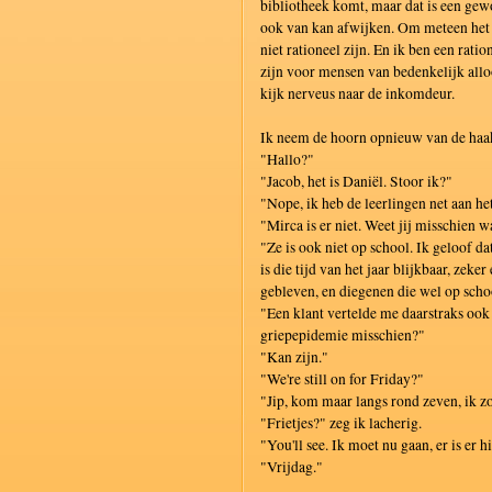
bibliotheek komt, maar dat is een ge
ook van kan afwijken. Om meteen het e
niet rationeel zijn. En ik ben een rati
zijn voor mensen van bedenkelijk alloo
kijk nerveus naar de inkomdeur.
Ik neem de hoorn opnieuw van de haak
"Hallo?"
"Jacob, het is Daniël. Stoor ik?"
"Nope, ik heb de leerlingen net aan h
"Mirca is er niet. Weet jij misschien w
"Ze is ook niet op school. Ik geloof da
is die tijd van het jaar blijkbaar, zeke
gebleven, en diegenen die wel op scho
"Een klant vertelde me daarstraks ook a
griepepidemie misschien?"
"Kan zijn."
"We're still on for Friday?"
"Jip, kom maar langs rond zeven, ik z
"Frietjes?" zeg ik lacherig.
"You'll see. Ik moet nu gaan, er is er h
"Vrijdag."