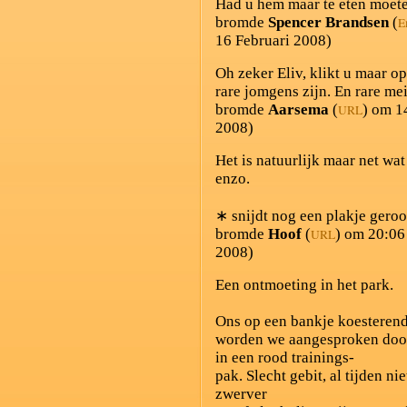
Had u hem maar te eten moete
bromde
Spencer Brandsen
(
E
16 Februari 2008)
Oh zeker Eliv, klikt u maar op
rare jomgens zijn. En rare mei
bromde
Aarsema
(
) om 1
URL
2008)
Het is natuurlijk maar net wa
enzo.
∗ snijdt nog een plakje gero
bromde
Hoof
(
) om 20:06
URL
2008)
Een ontmoeting in het park.
Ons op een bankje koesterend
worden we aangesproken door
in een rood trainings-
pak. Slecht gebit, al tijden n
zwerver