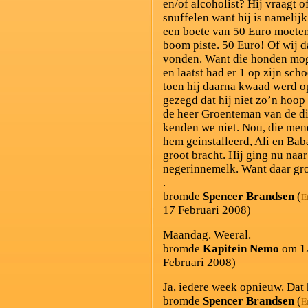
en/of alcoholist? Hij vraagt 
snuffelen want hij is namelijk
een boete van 50 Euro moeten
boom piste. 50 Euro! Of wij d
vonden. Want die honden moge
en laatst had er 1 op zijn sch
toen hij daarna kwaad werd o
gezegd dat hij niet zo’n hoop
de heer Groenteman van de di
kenden we niet. Nou, die mene
hem geinstalleerd, Ali en Baba
groot bracht. Hij ging nu naa
negerinnemelk. Want daar gro
.
bromde
Spencer Brandsen
(
E
17 Februari 2008)
Maandag. Weeral.
bromde
Kapitein Nemo
om 12
Februari 2008)
Ja, iedere week opnieuw. Dat 
bromde
Spencer Brandsen
(
E