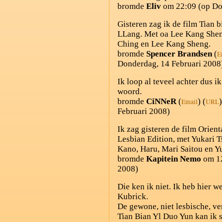
bromde
Eliv
om 22:09 (op Do
Gisteren zag ik de film Tian 
LLang. Met oa Lee Kang Shen
Ching en Lee Kang Sheng.
bromde
Spencer Brandsen
(
E
Donderdag, 14 Februari 2008
Ik loop al teveel achter dus i
woord.
bromde
CiNNeR
(
) (
Email
URL
Februari 2008)
Ik zag gisteren de film Orie
Lesbian Edition, met Yukari 
Kano, Haru, Mari Saitou en 
bromde
Kapitein Nemo
om 12
2008)
Die ken ik niet. Ik heb hier
Kubrick.
De gewone, niet lesbische, ve
Tian Bian Yl Duo Yun kan ik s