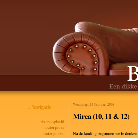
Woensdag, 13 Februari 2008
Navigatie
Mirca (10, 11 & 12)
de voorplecht
louter proza
louter poëzie
Na de landing begonnen we te denken 