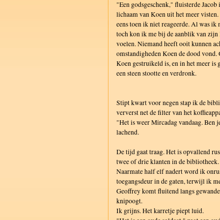
"Een godsgeschenk," fluisterde Jacob i
lichaam van Koen uit het meer visten.
eens toen ik niet reageerde. Al was i
toch kon ik me bij de aanblik van zijn
voelen. Niemand heeft ooit kunnen ac
omstandigheden Koen de dood vond. Of
Koen gestruikeld is, en in het meer is 
een steen stootte en verdronk.
Stipt kwart voor negen stap ik de bib
ververst net de filter van het koffieapp
"Het is weer Mircadag vandaag. Ben je
lachend.
De tijd gaat traag. Het is opvallend rus
twee of drie klanten in de bibliotheek.
Naarmate half elf nadert word ik onru
toegangsdeur in de gaten, terwijl ik m
Geoffrey komt fluitend langs gewandel
knipoogt.
Ik grijns. Het karretje piept luid.