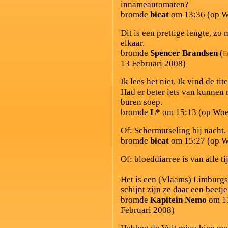
innameautomaten?
bromde
bicat
om 13:36 (op W
Dit is een prettige lengte, zo
elkaar.
bromde
Spencer Brandsen
(
E
13 Februari 2008)
Ik lees het niet. Ik vind de ti
Had er beter iets van kunnen 
buren soep.
bromde
L*
om 15:13 (op Woe
Of: Schermutseling bij nacht.
bromde
bicat
om 15:27 (op W
Of: bloeddiarree is van alle ti
Het is een (Vlaams) Limburgs
schijnt zijn ze daar een beetje
bromde
Kapitein Nemo
om 17
Februari 2008)