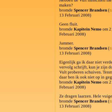
Hebben de Vult misschien me
maken?
bromde
Spencer Brandsen
(
E
13 Februari 2008)
Geen fluit.
bromde
Kapitein Nemo
om 21
Februari 2008)
Jammer.
bromde
Spencer Brandsen
(
E
13 Februari 2008)
Eigenlijk ga ik daar niet verde
vervolg schrijft, kun je zijn
Vult proberen schuiven. Tenm
daar ben ik ook niet op in ge
bromde
Kapitein Nemo
om 21
Februari 2008)
Ze dragen laarzen. Hele vuige
bromde
Spencer Brandsen
(
E
13 Februari 2008)