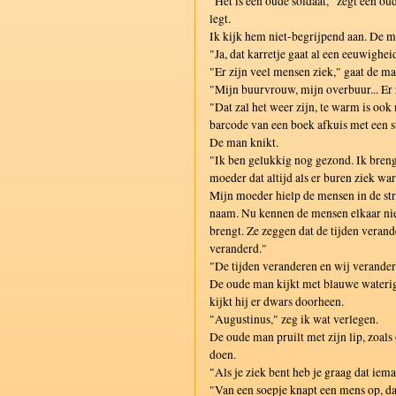
"Het is een oude soldaat," zegt een ou
legt.
Ik kijk hem niet-begrijpend aan. De ma
"Ja, dat karretje gaat al een eeuwighei
"Er zijn veel mensen ziek," gaat de ma
"Mijn buurvrouw, mijn overbuur... Er z
"Dat zal het weer zijn, te warm is ook n
barcode van een boek afkuis met een s
De man knikt.
"Ik ben gelukkig nog gezond. Ik bren
moeder dat altijd als er buren ziek wa
Mijn moeder hielp de mensen in de str
naam. Nu kennen de mensen elkaar nie
brengt. Ze zeggen dat de tijden verand
veranderd."
"De tijden veranderen en wij verande
De oude man kijkt met blauwe waterig
kijkt hij er dwars doorheen.
"Augustinus," zeg ik wat verlegen.
De oude man pruilt met zijn lip, zoal
doen.
"Als je ziek bent heb je graag dat iem
"Van een soepje knapt een mens op, dat 