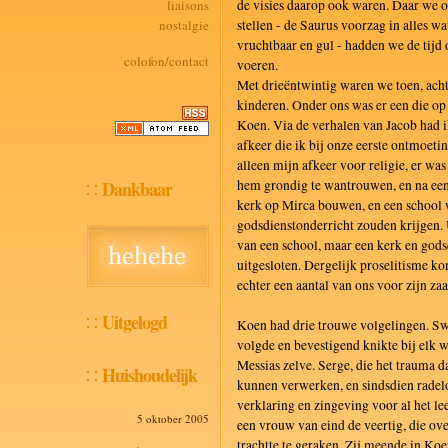
liaisons
de visies daarop ook waren. Daar we o
nostalgie
stellen - de Saurus voorzag in alles 
vruchtbaar en gul - hadden we de tijd o
colofon/contact
voeren.
Met drieëntwintig waren we toen, ach
kinderen. Onder ons was er een die op
Koen. Via de verhalen van Jacob had 
afkeer die ik bij onze eerste ontmoeti
alleen mijn afkeer voor religie, er was
Dankbaar
hem grondig te wantrouwen, en na een 
kerk op Mirca bouwen, en een school 
godsdienstonderricht zouden krijgen. 
van een school, maar een kerk en gods
uitgesloten. Dergelijk proselitisme k
echter een aantal van ons voor zijn z
Uitgelogd
Koen had drie trouwe volgelingen. Sw
volgde en bevestigend knikte bij elk wo
Messias zelve. Serge, die het trauma d
Huishoudelijk
kunnen verwerken, en sindsdien radel
verklaring en zingeving voor al het l
5 oktober 2005
een vrouw van eind de veertig, die ov
trachtte te geraken. Zij meende in Ko