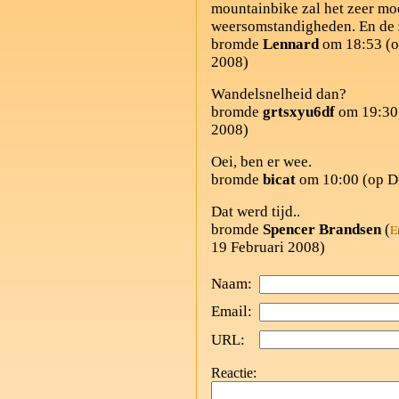
mountainbike zal het zeer mo
weersomstandigheden. En de 
bromde
Lennard
om 18:53 (o
2008)
Wandelsnelheid dan?
bromde
grtsxyu6df
om 19:30 
2008)
Oei, ben er wee.
bromde
bicat
om 10:00 (op Di
Dat werd tijd..
bromde
Spencer Brandsen
(
E
19 Februari 2008)
Naam:
Email:
URL:
Reactie: