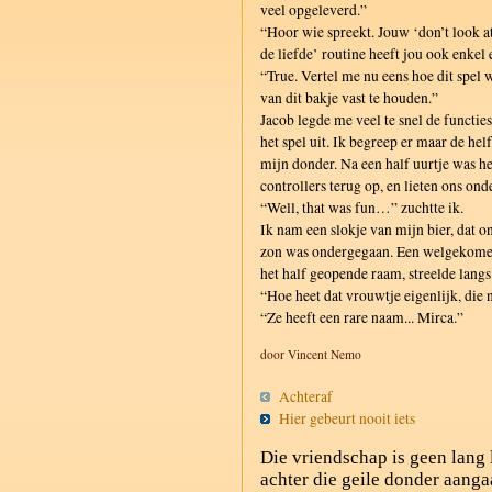
veel opgeleverd.”
“Hoor wie spreekt. Jouw ‘don’t look a
de liefde’ routine heeft jou ook enkel
“True. Vertel me nu eens hoe dit spel 
van dit bakje vast te houden.”
Jacob legde me veel te snel de functie
het spel uit. Ik begreep er maar de hel
mijn donder. Na een half uurtje was h
controllers terug op, en lieten ons ond
“Well, that was fun…” zuchtte ik.
Ik nam een slokje van mijn bier, dat 
zon was ondergegaan. Een welgekomen
het half geopende raam, streelde lang
“Hoe heet dat vrouwtje eigenlijk, die
“Ze heeft een rare naam... Mirca.”
door Vincent Nemo
Achteraf
Hier gebeurt nooit iets
Die vriendschap is geen lang 
achter die geile donder aanga