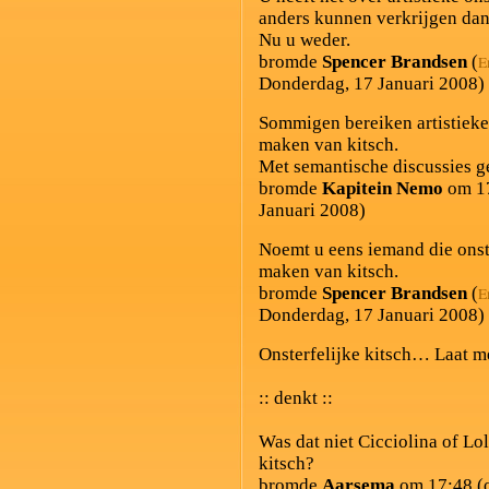
anders kunnen verkrijgen da
Nu u weder.
bromde
Spencer Brandsen
(
E
Donderdag, 17 Januari 2008)
Sommigen bereiken artistieke 
maken van kitsch.
Met semantische discussies g
bromde
Kapitein Nemo
om 17
Januari 2008)
Noemt u eens iemand die onst
maken van kitsch.
bromde
Spencer Brandsen
(
E
Donderdag, 17 Januari 2008)
Onsterfelijke kitsch… Laat m
:: denkt ::
Was dat niet Cicciolina of Lol
kitsch?
bromde
Aarsema
om 17:48 (o