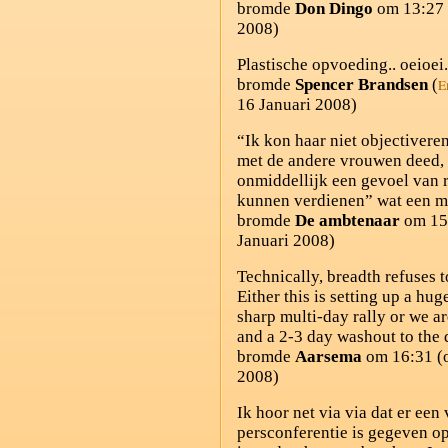
bromde
Don Dingo
om 13:27 
2008)
Plastische opvoeding.. oeioei.
bromde
Spencer Brandsen
(
E
16 Januari 2008)
“Ik kon haar niet objectiveren,
met de andere vrouwen deed, 
onmiddellijk een gevoel van r
kunnen verdienen” wat een m
bromde
De ambtenaar
om 15
Januari 2008)
Technically, breadth refuses t
Either this is setting up a hu
sharp multi-day rally or we ar
and a 2-3 day washout to the
bromde
Aarsema
om 16:31 (
2008)
Ik hoor net via via dat er een 
persconferentie is gegeven o