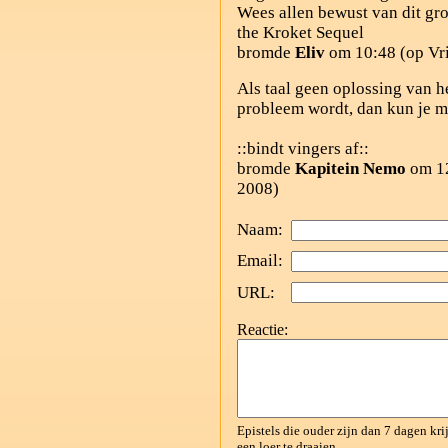
Wees allen bewust van dit gro
the Kroket Sequel
bromde
Eliv
om 10:48 (op Vri
Als taal geen oplossing van h
probleem wordt, dan kun je m
::bindt vingers af::
bromde
Kapitein Nemo
om 12
2008)
Naam:
Email:
URL:
Reactie:
Epistels die ouder zijn dan 7 dagen kr
een loer te draaien.