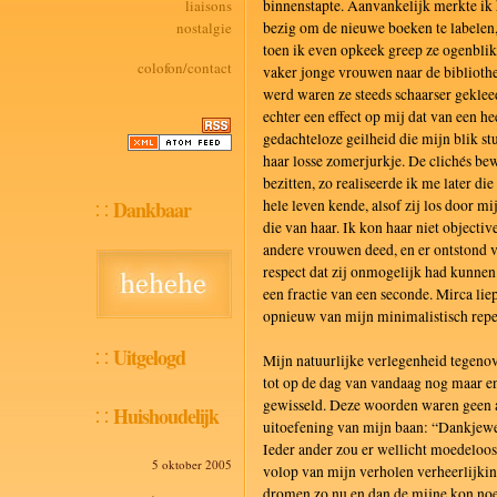
liaisons
binnenstapte. Aanvankelijk merkte ik 
nostalgie
bezig om de nieuwe boeken te labelen,
toen ik even opkeek greep ze ogenbli
colofon/contact
vaker jonge vrouwen naar de biblioth
werd waren ze steeds schaarser geklee
echter een effect op mij dat van een h
gedachteloze geilheid die mijn blik stu
haar losse zomerjurkje. De clichés be
bezitten, zo realiseerde ik me later di
Dankbaar
hele leven kende, alsof zij los door mi
die van haar. Ik kon haar niet objective
andere vrouwen deed, en er ontstond 
respect dat zij onmogelijk had kunnen 
een fractie van een seconde. Mirca liep
opnieuw van mijn minimalistisch repet
Uitgelogd
Mijn natuurlijke verlegenheid tegenov
tot op de dag van vandaag nog maar e
gewisseld. Deze woorden waren geen an
Huishoudelijk
uitoefening van mijn baan: “Dankjewel.
Ieder ander zou er wellicht moedeloo
5 oktober 2005
volop van mijn verholen verheerlijkin
dromen zo nu en dan de mijne kon noe