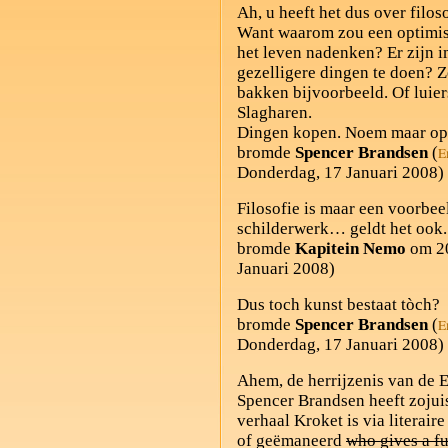
Ah, u heeft het dus over filo
Want waarom zou een optimis
het leven nadenken? Er zijn 
gezelligere dingen te doen? Z
bakken bijvoorbeeld. Of luie
Slagharen.
Dingen kopen. Noem maar op
bromde
Spencer Brandsen
(
E
Donderdag, 17 Januari 2008)
Filosofie is maar een voorbeel
schilderwerk… geldt het ook.
bromde
Kapitein Nemo
om 20
Januari 2008)
Dus toch kunst bestaat tòch?
bromde
Spencer Brandsen
(
E
Donderdag, 17 Januari 2008)
Ahem, de herrijzenis van de E
Spencer Brandsen heeft zojui
verhaal Kroket is via literair
of geëmaneerd
who gives a f