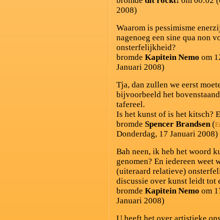
bromde
dit rockt!
om 00:02 (
2008)
Waarom is pessimisme enerzij
nagenoeg een sine qua non vo
onsterfelijkheid?
bromde
Kapitein Nemo
om 12
Januari 2008)
Tja, dan zullen we eerst moet
bijvoorbeeld het bovenstaand
tafereel.
Is het kunst of is het kitsch? 
bromde
Spencer Brandsen
(
E
Donderdag, 17 Januari 2008)
Bah neen, ik heb het woord ku
genomen? En iedereen weet we
(uiteraard relatieve) onsterfe
discussie over kunst leidt to
bromde
Kapitein Nemo
om 17
Januari 2008)
U heeft het over artistieke on