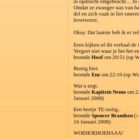
in opdracht omgebracht… In 
Omdat ze zwanger was van haa
del en zich vaak in liet smer
leverworst.
Okay. Dat laatste heb ik er ze
Eens kijken of dit verhaal de
Vergeet niet waar je het het e
bromde
Hoof
om 20:51 (op W
Rustig hier.
bromde
Enz
om 22:10 (op Wo
Wat u zegt.
bromde
Kapitein Nemo
om 22
Januari 2008)
Een beetje TE rustig..
bromde
Spencer Brandsen
(
E
16 Januari 2008)
WOEHOEHOEHAAA!