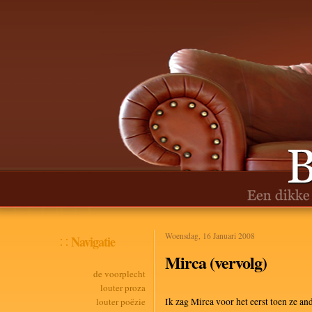
Woensdag, 16 Januari 2008
Navigatie
Mirca (vervolg)
de voorplecht
louter proza
louter poëzie
Ik zag Mirca voor het eerst toen ze an