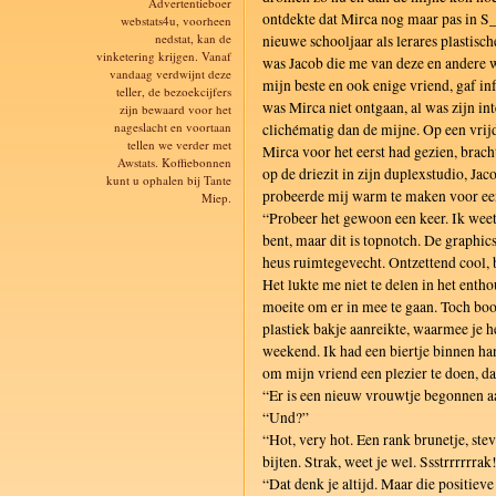
Advertentieboer
ontdekte dat Mirca nog maar pas in 
webstats4u, voorheen
nedstat, kan de
nieuwe schooljaar als lerares plastis
vinketering krijgen. Vanaf
was Jacob die me van deze en andere w
vandaag verdwijnt deze
mijn beste en ook enige vriend, gaf i
teller, de bezoekcijfers
was Mirca niet ontgaan, al was zijn in
zijn bewaard voor het
nageslacht en voortaan
clichématig dan de mijne. Op een vri
tellen we verder met
Mirca voor het eerst had gezien, brach
Awstats. Koffiebonnen
op de driezit in zijn duplexstudio, Ja
kunt u ophalen bij Tante
probeerde mij warm te maken voor een
Miep.
“Probeer het gewoon een keer. Ik weet 
bent, maar dit is topnotch. De graphics
heus ruimtegevecht. Ontzettend cool, 
Het lukte me niet te delen in het enth
moeite om er in mee te gaan. Toch boo
plastiek bakje aanreikte, waarmee je h
weekend. Ik had een biertje binnen ha
om mijn vriend een plezier te doen, d
“Er is een nieuw vrouwtje begonnen 
“Und?”
“Hot, very hot. Een rank brunetje, stev
bijten. Strak, weet je wel. Ssstrrrrrrak
“Dat denk je altijd. Maar die positieve