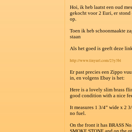
Hoi, ik heb laatst een oud mes
gekocht voor 2 Euri, er stond
op.
Toen ik heb schoonmaakte z
staan
Als het goed is geeft deze lin
http://www.tinyurl.com/23y3bl
Er past precies een Zippo vuu
in, en volgens Ebay is het:
Here is a lovely slim brass flin
good condition with a nice feel
It measures 1 3/4” wide x 2 3/
no fuel.
On the front it has
BRASS
No.
SMOKE
STONE
and on the o