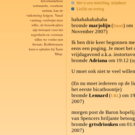
Advertentieboer
Het is een instelling, mijnheer
webstats4u, voorheen
Liefde en oorlog
nedstat, kan de
vinketering krijgen. Vanaf
hahahahahahaha
vandaag verdwijnt deze
teller, de bezoekcijfers
bromde
marjolijn
(
) om 
Email
zijn bewaard voor het
November 2007)
nageslacht en voortaan
tellen we verder met
Ik ben drie keer begonnen m
Awstats. Koffiebonnen
eens een poging. Je moet het 
kunt u ophalen bij Tante
Miep.
vrijdagavond a.k.a. instortav
bromde
Adriana
om 19:12 (o
U moet ook niet te veel willen
(En nu moet iedereen op de li
het eerste bicatboontje)
bromde
Lennard
(
) om 19
URL
2007)
morgen post de Baron hopelijk
van Spencers briljante betoog
bromde
grtsdrionken
om 01:0
2007)