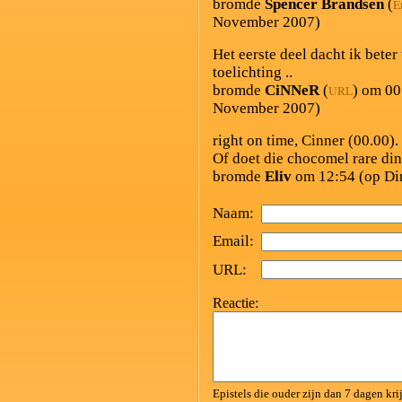
bromde
Spencer Brandsen
(
E
November 2007)
Het eerste deel dacht ik beter
toelichting ..
bromde
CiNNeR
(
) om 00
URL
November 2007)
right on time, Cinner (00.00).
Of doet die chocomel rare di
bromde
Eliv
om 12:54 (op Di
Naam:
Email:
URL:
Reactie:
Epistels die ouder zijn dan 7 dagen kr