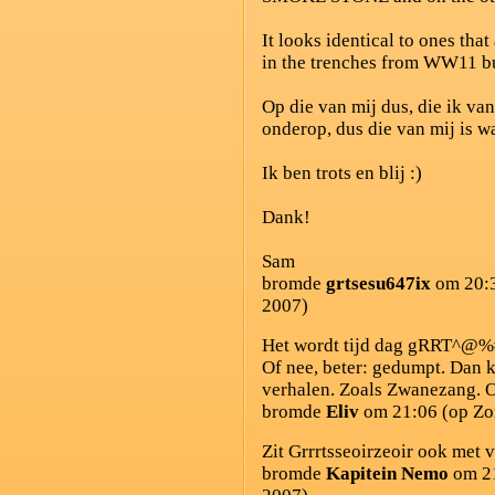
It looks identical to ones that
in the trenches from WW11 but
Op die van mij dus, die ik van
onderop, dus die van mij is wa
Ik ben trots en blij :)
Dank!
Sam
bromde
grtsesu647ix
om 20:3
2007)
Het wordt tijd dag gRRT^@%
Of nee, beter: gedumpt. Dan
verhalen. Zoals Zwanezang. O
bromde
Eliv
om 21:06 (op Zo
Zit Grrrtsseoirzeoir ook met 
bromde
Kapitein Nemo
om 21