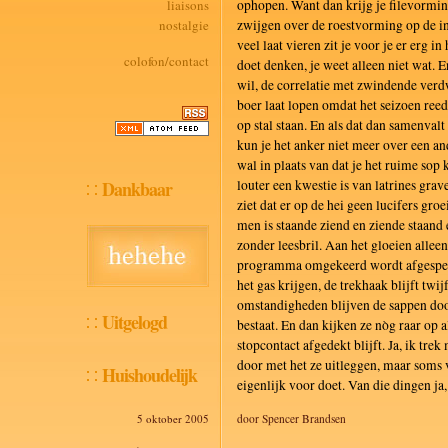
liaisons
ophopen. Want dan krijg je filevormin
nostalgie
zwijgen over de roestvorming op de int
veel laat vieren zit je voor je er erg in
colofon/contact
doet denken, je weet alleen niet wat.
wil, de correlatie met zwindende verdw
boer laat lopen omdat het seizoen reed
op stal staan. En als dat dan samenval
kun je het anker niet meer over een an
wal in plaats van dat je het ruime sop 
Dankbaar
louter een kwestie is van latrines gra
ziet dat er op de hei geen lucifers gro
men is staande ziend en ziende staand
zonder leesbril. Aan het gloeien allee
programma omgekeerd wordt afgespeel
het gas krijgen, de trekhaak blijft twi
omstandigheden blijven de sappen do
Uitgelogd
bestaat. En dan kijken ze nòg raar op a
stopcontact afgedekt blijft. Ja, ik tre
door met het ze uitleggen, maar soms v
Huishoudelijk
eigenlijk voor doet. Van die dingen ja,
5 oktober 2005
door Spencer Brandsen