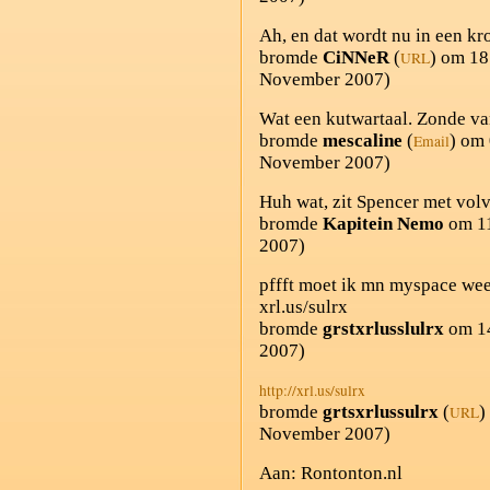
Ah, en dat wordt nu in een kr
bromde
CiNNeR
(
) om 18
URL
November 2007)
Wat een kutwartaal. Zonde va
bromde
mescaline
(
) om
Email
November 2007)
Huh wat, zit Spencer met vol
bromde
Kapitein Nemo
om 11
2007)
pffft moet ik mn myspace we
xrl.us/sulrx
bromde
grstxrlusslulrx
om 14
2007)
http://xrl.us/sulrx
bromde
grtsxrlussulrx
(
)
URL
November 2007)
Aan: Rontonton.nl