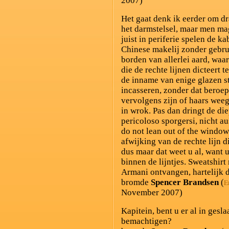
2007)
Het gaat denk ik eerder om dr
het darmstelsel, maar men ma
juist in periferie spelen de 
Chinese makelij zonder gebru
borden van allerlei aard, waar
die de rechte lijnen dicteert t
de inname van enige glazen st
incasseren, zonder dat beroe
vervolgens zijn of haars weeg
in wrok. Pas dan dringt de di
pericoloso sporgersi, nicht 
do not lean out of the windows
afwijking van de rechte lijn d
dus maar dat weet u al, want u 
binnen de lijntjes. Sweatshir
Armani ontvangen, hartelijk 
bromde
Spencer Brandsen
(
E
November 2007)
Kapitein, bent u er al in gesl
bemachtigen?