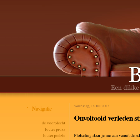
Woensdag, 18 Juli 2007
Navigatie
Onvoltooid verleden st
de voorplecht
louter proza
louter poëzie
Plotseling staar je me aan vanuit de 