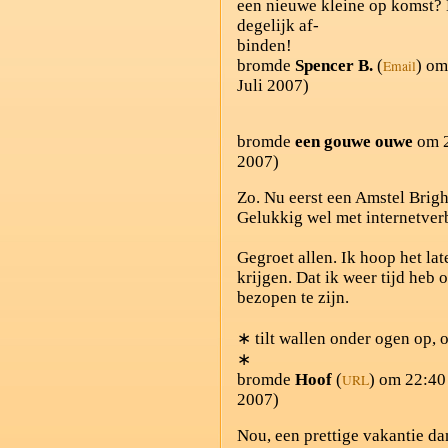
een nieuwe kleine op komst? 
degelijk af-
binden!
bromde
Spencer B.
(
) om
Email
Juli 2007)
bromde
een gouwe ouwe
om 2
2007)
Zo. Nu eerst een Amstel Brigh
Gelukkig wel met internetver
Gegroet allen. Ik hoop het lat
krijgen. Dat ik weer tijd heb 
bezopen te zijn.
∗ tilt wallen onder ogen op,
∗
bromde
Hoof
(
) om 22:40
URL
2007)
Nou, een prettige vakantie da