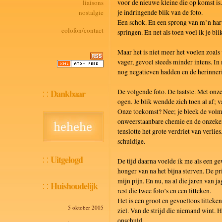
liaisons
voor de nieuwe kleine die op komst i
nostalgie
je indringende blik van de foto.
Een schok. En een sprong van m’n hart
colofon/contact
springen. En net als toen voel ik je bli
Maar het is niet meer het voelen zoals
vager, gevoel steeds minder intens. In m
nog negatieven hadden en de herinneri
Dankbaar
De volgende foto. De laatste. Met onze
ogen. Je blik wendde zich toen al af;
Onze toekomst? Nee; je bleek de volma
onweerstaanbare chemie en de onzeker
tenslotte het grote verdriet van verli
schuldige.
Uitgelogd
De tijd daarna voelde ik me als een ge
honger van na het bijna sterven. De pr
mijn pijn. En nu, na al die jaren van j
Huishoudelijk
rest die twee foto’s en een litteken.
Het is een groot en gevoelloos litteken
5 oktober 2005
ziel. Van de strijd die niemand wint. H
onschuld.