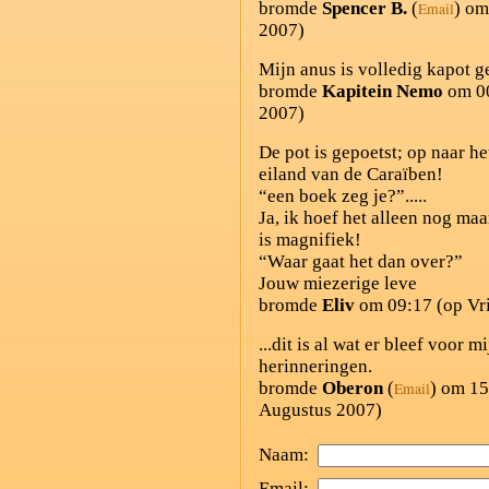
bromde
Spencer B.
(
) om
Email
2007)
Mijn anus is volledig kapot g
bromde
Kapitein Nemo
om 00
2007)
De pot is gepoetst; op naar he
eiland van de Caraïben!
“een boek zeg je?”.....
Ja, ik hoef het alleen nog maa
is magnifiek!
“Waar gaat het dan over?”
Jouw miezerige leve
bromde
Eliv
om 09:17 (op Vri
...dit is al wat er bleef voor m
herinneringen.
bromde
Oberon
(
) om 15
Email
Augustus 2007)
Naam:
Email: