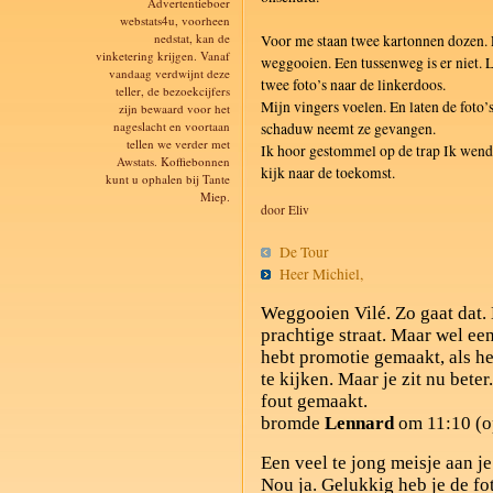
Advertentieboer
webstats4u, voorheen
nedstat, kan de
Voor me staan twee kartonnen dozen.
vinketering krijgen. Vanaf
weggooien. Een tussenweg is er niet.
vandaag verdwijnt deze
twee foto’s naar de linkerdoos.
teller, de bezoekcijfers
Mijn vingers voelen. En laten de foto’
zijn bewaard voor het
nageslacht en voortaan
schaduw neemt ze gevangen.
tellen we verder met
Ik hoor gestommel op de trap Ik wend mi
Awstats. Koffiebonnen
kijk naar de toekomst.
kunt u ophalen bij Tante
Miep.
door Eliv
De Tour
Heer Michiel,
Weggooien Vilé. Zo gaat dat.
prachtige straat. Maar wel een 
hebt promotie gemaakt, als he
te kijken. Maar je zit nu beter
fout gemaakt.
bromde
Lennard
om 11:10 (o
Een veel te jong meisje aan j
Nou ja. Gelukkig heb je de fo