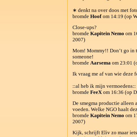
∗ denkt na over doos met fot
bromde
Hoof
om 14:19 (op W
Close-ups?
bromde
Kapitein Nemo
om 16
2007)
Mom! Mommy!! Don’t go in th
someone!
bromde
Aarsema
om 23:01 (o
Ik vraag me af van wie deze 
::al heb ik mijn vermoedens::
bromde
FeeX
om 16:36 (op D
De smegma productie alleen 
voeden. Welke
NGO
haalt de
bromde
Kapitein Nemo
om 17
2007)
Kijk, schrijft Eliv zo maar iet