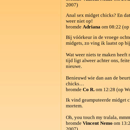
2007)
Anal sex midget chicks? En da
weer niet op!
bromde
Adriana
om 08:22 (op 
Bij vóórkeur in de vroege ocht
midgets, zo ving ik laatst op bi
Wat weer niets te maken heeft 
tijd ligt alweer achter ons, fei
nieuwe.
Benieuwd wie dan aan de beurt 
chicks…
bromde
Co R.
om 12:28 (op Wo
Ik vind geamputeerde midget ch
mortem.
Oh, you touch my tralala, mmm
bromde
Vincent Nemo
om 13:2
2007)