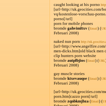
caught looking at his porno
htt
[url=http://uk.geocities.com/b
vq/kostenlose-vorschau-porno
porno[/url]
porn for mobile phones
bromde
gahvimltxv
(
) (
Email
UR
Februari 2008)
naked nun porn
http://uk.geocitie
[url=http://www.angelfire.com
men-dicks.htm]old black men d
clip hunters porn website
bromde
autplbjios
(
) (
Email
URL
Februari 2008)
gay muscle stories
bromde
ktxevauqse
(
) (
Email
UR
Februari 2008)
[url=http://uk.geocities.com/
porn.htm]cazzo porn[/url]
bromde
zqnbkmjbza
(
) (
Email
U
Februari 2008)