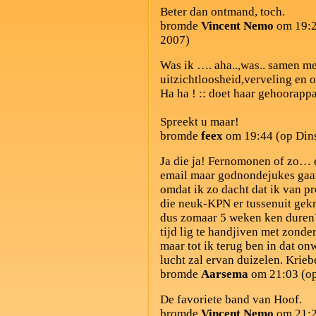
Beter dan ontmand, toch.
bromde
Vincent Nemo
om 19:2
2007)
Was ik …. aha..,was.. samen me
uitzichtloosheid,verveling en
Ha ha ! :: doet haar gehoorappa
Spreekt u maar!
bromde
feex
om 19:44 (op Dins
Ja die ja! Fernomonen of zo… e
email maar godnondejukes gaat 
omdat ik zo dacht dat ik van p
die neuk-
KPN
er tussenuit gekn
dus zomaar 5 weken ken duren?
tijd lig te handjiven met zon
maar tot ik terug ben in dat on
lucht zal ervan duizelen. Krie
bromde
Aarsema
om 21:03 (op
De favoriete band van Hoof.
bromde
Vincent Nemo
om 21:2