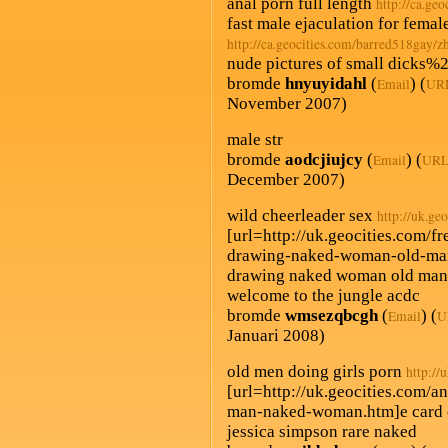
anal porn full length
http://ca.ge
fast male ejaculation for fema
http://ca.geocities.com/barred518gay/zh
nude pictures of small dicks%
bromde
hnyuyidahl
(
) (
Email
UR
November 2007)
male str
bromde
aodcjiujcy
(
) (
Email
UR
December 2007)
wild cheerleader sex
http://uk.ge
[url=http://uk.geocities.com/f
drawing-naked-woman-old-mans
drawing naked woman old mans 
welcome to the jungle acdc
bromde
wmsezqbcgh
(
) (
Email
U
Januari 2008)
old men doing girls porn
http://
[url=http://uk.geocities.com/
man-naked-woman.htm]e card 
jessica simpson rare naked