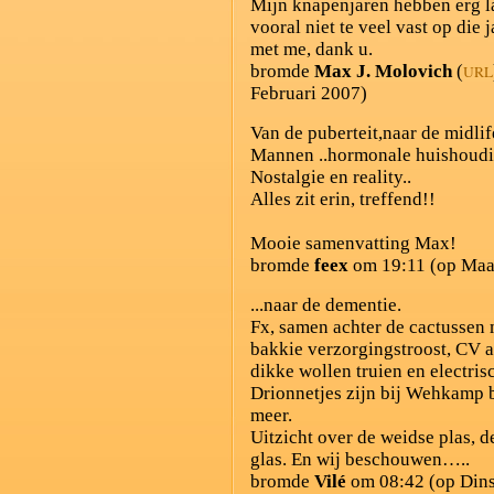
Mijn knapenjaren hebben erg l
vooral niet te veel vast op die 
met me, dank u.
bromde
Max J. Molovich
(
URL
Februari 2007)
Van de puberteit,naar de midlife
Mannen ..hormonale huishoudi
Nostalgie en reality..
Alles zit erin, treffend!!
Mooie samenvatting Max!
bromde
feex
om 19:11 (op Maa
...naar de dementie.
Fx, samen achter de cactussen m
bakkie verzorgingstroost, CV 
dikke wollen truien en electr
Drionnetjes zijn bij Wehkamp be
meer.
Uitzicht over de weidse plas, 
glas. En wij beschouwen…..
bromde
Vilé
om 08:42 (op Dins