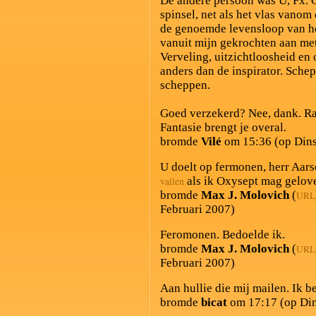
De andere persoon was U, Fx. 
spinsel, net als het vlas vanom
de genoemde levensloop van ho
vanuit mijn gekrochten aan met
Verveling, uitzichtloosheid e
anders dan de inspirator. Sch
scheppen.
Goed verzekerd? Nee, dank. Rat
Fantasie brengt je overal.
bromde
Vilé
om 15:36 (op Dins
U doelt op fermonen, herr Aar
als ik Oxysept mag gelov
vallen
bromde
Max J. Molovich
(
URL
Februari 2007)
Feromonen. Bedoelde ik.
bromde
Max J. Molovich
(
URL
Februari 2007)
Aan hullie die mij mailen. Ik b
bromde
bicat
om 17:17 (op Din