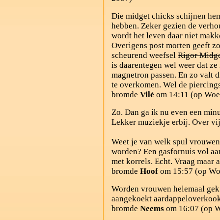
Die midget chicks schijnen he
hebben. Zeker gezien de verho
wordt het leven daar niet makk
Overigens post morten geeft zo
scheurend weefsel
Rigor Midge
is daarentegen wel weer dat ze 
magnetron passen. En zo valt di
te overkomen. Wel de piercing
bromde
Vilé
om 14:11 (op Woen
Zo. Dan ga ik nu even een minu
Lekker muziekje erbij. Over vij
Weet je van welk spul vrouwen
worden? Een gasfornuis vol a
met korrels. Echt. Vraag maar a
bromde
Hoof
om 15:57 (op Woe
Worden vrouwen helemaal gek 
aangekoekt aardappeloverkook,
bromde
Neems
om 16:07 (op W