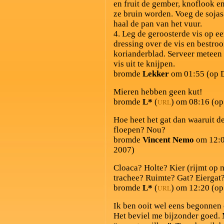
en fruit de gember, knoflook e
ze bruin worden. Voeg de sojas
haal de pan van het vuur.
4. Leg de geroosterde vis op e
dressing over de vis en bestro
korianderblad. Serveer meteen 
vis uit te knijpen.
bromde
Lekker
om 01:55 (op D
Mieren hebben geen kut!
bromde
L*
(
) om 08:16 (op
URL
Hoe heet het gat dan waaruit d
floepen? Nou?
bromde
Vincent Nemo
om 12:0
2007)
Cloaca? Holte? Kier (rijmt op 
trachee? Ruimte? Gat? Eiergat
bromde
L*
(
) om 12:20 (op
URL
Ik ben ooit wel eens begonnen 
Het beviel me bijzonder goed. 