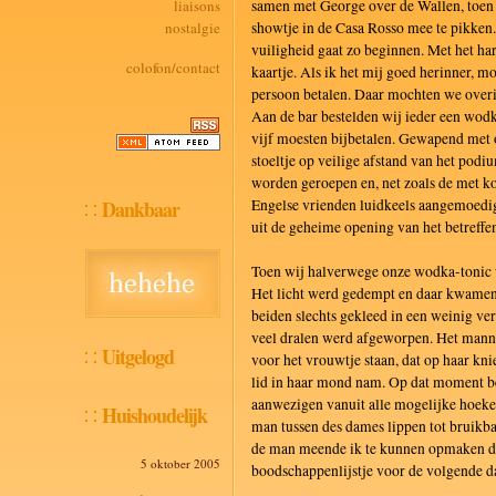
liaisons
samen met George over de Wallen, toen 
nostalgie
showtje in de Casa Rosso mee te pikken.
vuiligheid gaat zo beginnen. Met het har
colofon/contact
kaartje. Als ik het mij goed herinner, m
persoon betalen. Daar mochten we overi
Aan de bar bestelden wij ieder een wod
vijf moesten bijbetalen. Gewapend met 
stoeltje op veilige afstand van het pod
worden geroepen en, net zoals de met k
Dankbaar
Engelse vrienden luidkeels aangemoedi
uit de geheime opening van het betreffe
Toen wij halverwege onze wodka-tonic 
Het licht werd gedempt en daar kwamen
beiden slechts gekleed in een weinig ver
veel dralen werd afgeworpen. Het mannet
Uitgelogd
voor het vrouwtje staan, dat op haar kni
lid in haar mond nam. Op dat moment be
aanwezigen vanuit alle mogelijke hoeke
Huishoudelijk
man tussen des dames lippen tot bruikba
de man meende ik te kunnen opmaken da
5 oktober 2005
boodschappenlijstje voor de volgende da