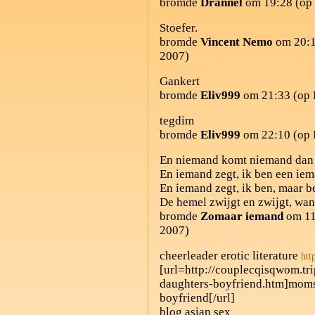
bromde
Drannel
om 19:28 (op 
Stoefer.
bromde
Vincent Nemo
om 20:1
2007)
Gankert
bromde
Eliv999
om 21:33 (op 
tegdim
bromde
Eliv999
om 22:10 (op 
En niemand komt niemand dan
En iemand zegt, ik ben een ie
En iemand zegt, ik ben, maar 
De hemel zwijgt en zwijgt, wan
bromde
Zomaar iemand
om 11:
2007)
cheerleader erotic literature
htt
[url=http://couplecqisqwom.t
daughters-boyfriend.htm]moms
boyfriend[/url]
blog asian sex