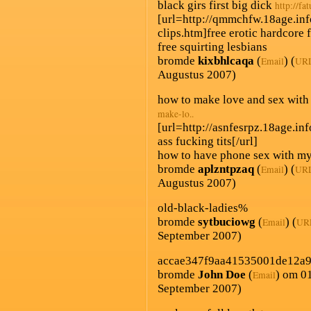
black girs first big dick
http://fat
[url=http://qmmchfw.18age.inf
clips.htm]free erotic hardcore f
free squirting lesbians
bromde
kixbhlcaqa
(
) (
Email
UR
Augustus 2007)
how to make love and sex wit
make-lo..
[url=http://asnfesrpz.18age.inf
ass fucking tits[/url]
how to have phone sex with my
bromde
aplzntpzaq
(
) (
Email
UR
Augustus 2007)
old-black-ladies%
bromde
sytbuciowg
(
) (
Email
UR
September 2007)
accae347f9aa41535001de12a
bromde
John Doe
(
) om 0
Email
September 2007)