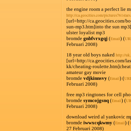
the engine room a perfect lie 
http://ca.geocities.com/pictures761stars.
[url=http://ca.geocities.com/b
sun-mp3.htm]into the sun mp3[
ulster loyalist mp3
bromde
gnbfvrxgqj
(
) (
Email
UR
Februari 2008)
18 year old boys naked
http://uk
[url=http://ca.geocities.com/l
kk/cheating-roulette.htm]cheati
amateur gay movie
bromde
vdjkinnsvy
(
) (
Email
UR
Februari 2008)
free mp3 ringtones for cell ph
bromde
symcojgsnq
(
) (
Email
U
Februari 2008)
download weird al yankovic m
bromde
iwwxcqkwmy
(
) (
Email
27 Februari 2008)