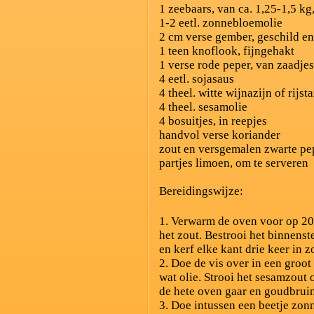
1 zeebaars, van ca. 1,25-1,5 k
1-2 eetl. zonnebloemolie
2 cm verse gember, geschild en
1 teen knoflook, fijngehakt
1 verse rode peper, van zaadjes
4 eetl. sojasaus
4 theel. witte wijnazijn of rijsta
4 theel. sesamolie
4 bosuitjes, in reepjes
handvol verse koriander
zout en versgemalen zwarte pe
partjes limoen, om te serveren
Bereidingswijze:
1. Verwarm de oven voor op 2
het zout. Bestrooi het binnenst
en kerf elke kant drie keer in z
2. Doe de vis over in een groot
wat olie. Strooi het sesamzout o
de hete oven gaar en goudbrui
3. Doe intussen een beetje zon