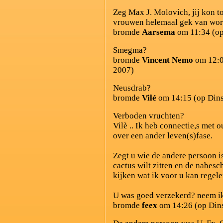
Zeg Max J. Molovich, jij kon t
vrouwen helemaal gek van wo
bromde
Aarsema
om 11:34 (op
Smegma?
bromde
Vincent Nemo
om 12:0
2007)
Neusdrab?
bromde
Vilé
om 14:15 (op Dins
Verboden vruchten?
Vilè .. Ik heb connectie,s met
over een ander leven(s)fase.
Zegt u wie de andere persoon i
cactus wilt zitten en de nabesc
kijken wat ik voor u kan regele
U was goed verzekerd? neem i
bromde
feex
om 14:26 (op Dins