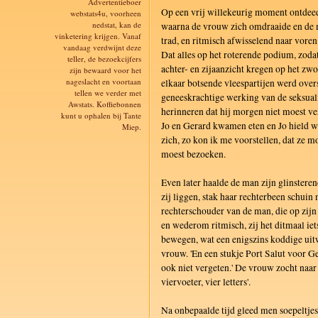
Advertentieboer
Op een vrij willekeurig moment ontdee
webstats4u, voorheen
nedstat, kan de
waarna de vrouw zich omdraaide en de 
vinketering krijgen. Vanaf
trad, en ritmisch afwisselend naar vore
vandaag verdwijnt deze
Dat alles op het roterende podium, zoda
teller, de bezoekcijfers
achter- en zijaanzicht kregen op het zw
zijn bewaard voor het
nageslacht en voortaan
elkaar botsende vleespartijen werd ove
tellen we verder met
geneeskrachtige werking van de seksuali
Awstats. Koffiebonnen
herinneren dat hij morgen niet moest ve
kunt u ophalen bij Tante
Jo en Gerard kwamen eten en Jo hield w
Miep.
zich, zo kon ik me voorstellen, dat ze 
moest bezoeken.
Even later haalde de man zijn glinsteren
zij liggen, stak haar rechterbeen schuin
rechterschouder van de man, die op zijn
en wederom ritmisch, zij het ditmaal ie
bewegen, wat een enigszins koddige uitw
vrouw. 'En een stukje Port Salut voor Ge
ook niet vergeten.' De vrouw zocht naa
viervoeter, vier letters'.
Na onbepaalde tijd gleed men soepeltjes