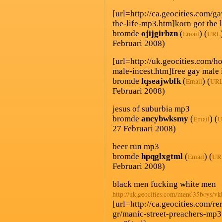
[url=http://ca.geocities.com/g
the-life-mp3.htm]korn got the l
bromde
ojijgirbzn
(
) (
Email
URL
Februari 2008)
[url=http://uk.geocities.com/
male-incest.htm]free gay male i
bromde
lqseajwbfk
(
) (
Email
UR
Februari 2008)
jesus of suburbia mp3
bromde
ancybwksmy
(
) (
Email
U
27 Februari 2008)
beer run mp3
bromde
hpqglxgtml
(
) (
Email
UR
Februari 2008)
black men fucking white men
http://uk.geocities.com/men635boys/vk
[url=http://ca.geocities.com/r
gr/manic-street-preachers-mp3