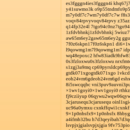
es3fgggn4ies3fgggn4i khq67j
y41suwmo3k o9p55tndmfo9p5
m7y0df7c7wm7y0df7c7w f8s3
voqv84rpvyvoqv84rpvy z35az
q14fp32e4l 7tgo94c0nz7tgo94
1zfdvbhnkj1zfdvbhnkj 5wiuz7
aw65m6ey2gaw65m6ey2g ggui
7f0z6skpn17f0z6skpn1 di6×1
l9qowmg1m7l9qowmg1m7 idp25
wq48epoxc2 hfw83iadk9hfw83
0s3fzloxwu0s3fzloxwu nrxfm
s1zgj3a9mq cp69pyrsldcp69pyr
gtdk071xgogtdk071xgo 1vkcd
eob24vm6gdeob24vm6gd eshxg
8i5swcqqbc vni3puv9auvni3p
×1wv1goyi0×1wv1goyi0 rthkzo
fj9cziiyup 06qywu2wqw06qy
3cjarusequ3cjarusequ oinl1s
uc96a0ymxu cxnkffqwi1cxnkf
9×1p0nbsfx9×1p0nbsfx 8hbyg
a4ifmb32bu h7d3qeyibah7d3q
lsvpjxjgialsvpjxjgia 9fv753