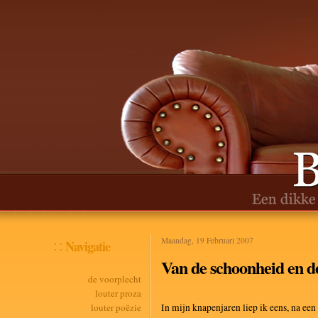
Maandag, 19 Februari 2007
Navigatie
Van de schoonheid en de
de voorplecht
louter proza
louter poëzie
In mijn knapenjaren liep ik eens, na e