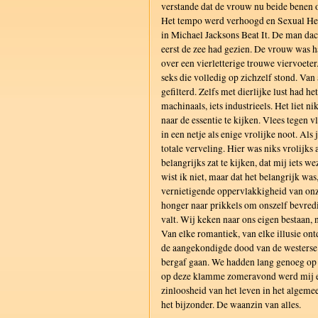
verstande dat de vrouw nu beide benen o
Het tempo werd verhoogd en Sexual Hea
in Michael Jacksons Beat It. De man dach
eerst de zee had gezien. De vrouw was h
over een vierletterige trouwe viervoeter
seks die volledig op zichzelf stond. Van 
gefilterd. Zelfs met dierlijke lust had he
machinaals, iets industrieels. Het liet n
naar de essentie te kijken. Vlees tegen 
in een netje als enige vrolijke noot. Als
totale verveling. Hier was niks vrolijks a
belangrijks zat te kijken, dat mij iets w
wist ik niet, maar dat het belangrijk was
vernietigende oppervlakkigheid van onze
honger naar prikkels om onszelf bevredi
valt. Wij keken naar ons eigen bestaan, 
Van elke romantiek, van elke illusie on
de aangekondigde dood van de westerse
bergaf gaan. We hadden lang genoeg op 
op deze klamme zomeravond werd mij e
zinloosheid van het leven in het algeme
het bijzonder. De waanzin van alles.