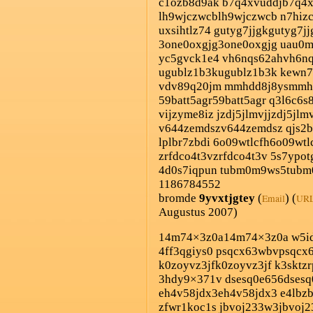
c1ozb8d9ak b7q4xvuddjb7q4x
lh9wjczwcblh9wjczwcb n7hiz
uxsihtlz74 gutyg7jjgkgutyg7jj
3one0oxgjg3one0oxgjg uau0m
yc5gvck1e4 vh6nqs62ahvh6nq
ugublz1b3kugublz1b3k kewn7
vdv89q20jm mmhdd8j8ysmmhd
59batt5agr59batt5agr q3l6c6s
vijzyme8iz jzdj5jlmvjjzdj5jlm
v644zemdszv644zemdsz qjs2b2
lplbr7zbdi 6o09wtlcfh6o09wtl
zrfdco4t3vzrfdco4t3v 5s7ypo
4d0s7iqpun tubm0m9ws5tubm
1186784552
bromde
9yvxtjgtey
(
) (
Email
UR
Augustus 2007)
14m74×3z0a14m74×3z0a w5idk
4ff3qgiys0 psqcx63wbvpsqcx
k0zoyvz3jfk0zoyvz3jf k3skt
3hdy9×371v dsesq0e656dsesq
eh4v58jdx3eh4v58jdx3 e4lbzb
zfwr1koc1s jbvoj233w3jbvoj