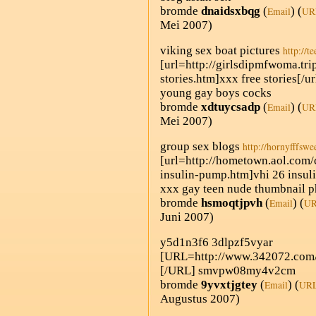
bromde
dnaidsxbqg
(
) (
Email
UR
Mei 2007)
viking sex boat pictures
http://t
[url=http://girlsdipmfwoma.tr
stories.htm]xxx free stories[/ur
young gay boys cocks
bromde
xdtuycsadp
(
) (
Email
UR
Mei 2007)
group sex blogs
http://hornyfffswe
[url=http://hometown.aol.com
insulin-pump.htm]vhi 26 insul
xxx gay teen nude thumbnail p
bromde
hsmoqtjpvh
(
) (
Email
U
Juni 2007)
y5d1n3f6 3dlpzf5vyar
[URL=http://www.342072.com/
[/URL] smvpw08my4v2cm
bromde
9yvxtjgtey
(
) (
Email
UR
Augustus 2007)