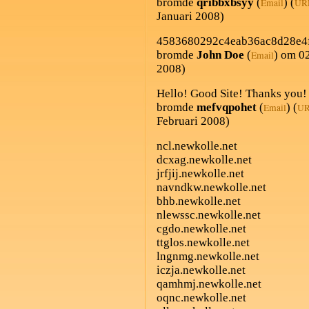
bromde
qribbxbsyy
(
) (
Email
UR
Januari 2008)
4583680292c4eab36ac8d28e4
bromde
John Doe
(
) om 0
Email
2008)
Hello! Good Site! Thanks you
bromde
mefvqpohet
(
) (
Email
U
Februari 2008)
ncl.newkolle.net
dcxag.newkolle.net
jrfjij.newkolle.net
navndkw.newkolle.net
bhb.newkolle.net
nlewssc.newkolle.net
cgdo.newkolle.net
ttglos.newkolle.net
lngnmg.newkolle.net
iczja.newkolle.net
qamhmj.newkolle.net
oqnc.newkolle.net