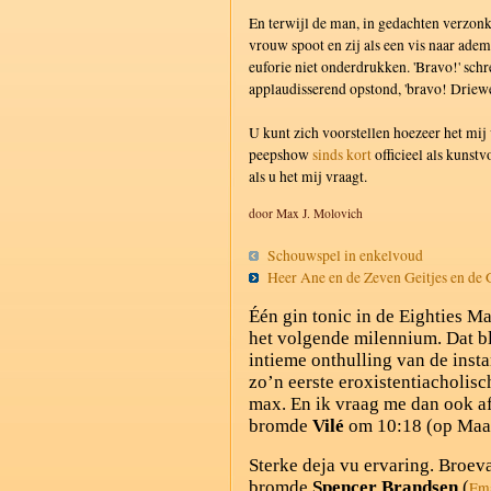
En terwijl de man, in gedachten verzonke
vrouw spoot en zij als een vis naar adem
euforie niet onderdrukken. 'Bravo!' schr
applaudisserend opstond, 'bravo! Driewe
U kunt zich voorstellen hoezeer het mi
peepshow
sinds kort
officieel als kunst
als u het mij vraagt.
door Max J. Molovich
Schouwspel in enkelvoud
Heer Ane en de Zeven Geitjes en d
Één gin tonic in de Eighties Ma
het volgende milennium. Dat bl
intieme onthulling van de insta
zo’n eerste eroxistentiacholisc
max. En ik vraag me dan ook af
bromde
Vilé
om 10:18 (op Maan
Sterke deja vu ervaring. Broev
bromde
Spencer Brandsen
(
Ema