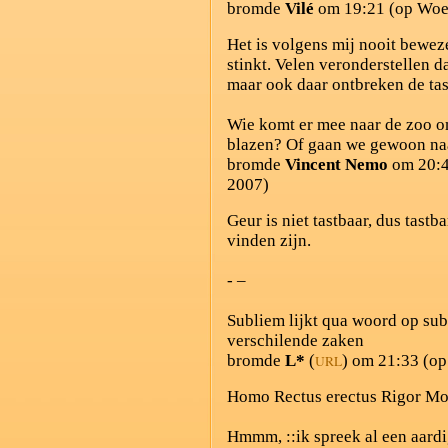
bromde
Vilé
om 19:21 (op Woen
Het is volgens mij nooit beweze
stinkt. Velen veronderstellen d
maar ook daar ontbreken de tas
Wie komt er mee naar de zoo om
blazen? Of gaan we gewoon na
bromde
Vincent Nemo
om 20:4
2007)
Geur is niet tastbaar, dus tastb
vinden zijn.
- –
Subliem lijkt qua woord op subl
verschilende zaken
bromde
L*
(
) om 21:33 (o
URL
Homo Rectus erectus Rigor Mor
Hmmm, ::ik spreek al een aardi