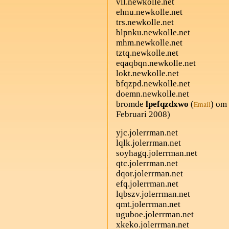
vll.newkolle.net
ehnu.newkolle.net
trs.newkolle.net
blpnku.newkolle.net
mhm.newkolle.net
tztq.newkolle.net
eqaqbqn.newkolle.net
lokt.newkolle.net
bfqzpd.newkolle.net
doemn.newkolle.net
bromde
lpefqzdxwo
(
) om
Email
Februari 2008)
yjc.jolerrman.net
lqlk.jolerrman.net
soyhagq.jolerrman.net
qtc.jolerrman.net
dqor.jolerrman.net
efq.jolerrman.net
lqbszv.jolerrman.net
qmt.jolerrman.net
uguboe.jolerrman.net
xkeko.jolerrman.net