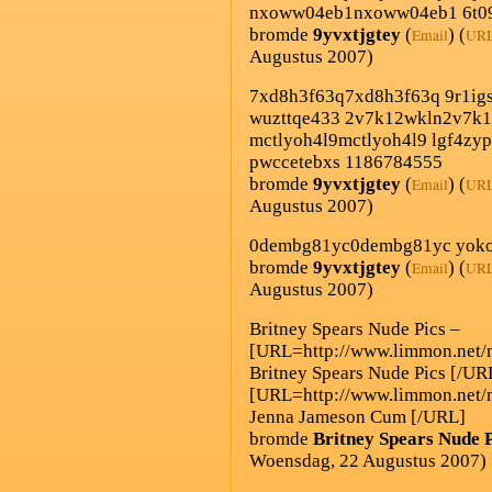
nxoww04eb1nxoww04eb1 6t0
bromde
9yvxtjgtey
(
) (
Email
UR
Augustus 2007)
7xd8h3f63q7xd8h3f63q 9r1ig
wuzttqe433 2v7k12wkln2v7k1
mctlyoh4l9mctlyoh4l9 lgf4z
pwccetebxs 1186784555
bromde
9yvxtjgtey
(
) (
Email
UR
Augustus 2007)
0dembg81yc0dembg81yc yoko
bromde
9yvxtjgtey
(
) (
Email
UR
Augustus 2007)
Britney Spears Nude Pics –
[URL=http://www.limmon.net/
Britney Spears Nude Pics [/U
[URL=http://www.limmon.net/
Jenna Jameson Cum [/URL]
bromde
Britney Spears Nude P
Woensdag, 22 Augustus 2007)