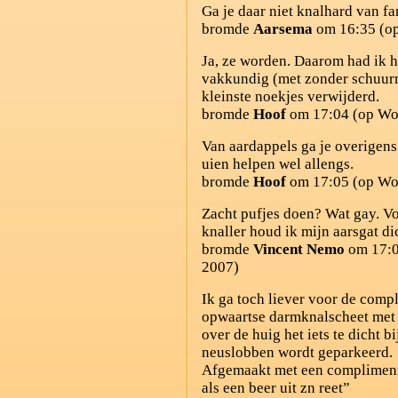
Ga je daar niet knalhard van fa
bromde
Aarsema
om 16:35 (op
Ja, ze worden. Daarom had ik 
vakkundig (met zonder schuurmi
kleinste noekjes verwijderd.
bromde
Hoof
om 17:04 (op Woe
Van aardappels ga je overigens 
uien helpen wel allengs.
bromde
Hoof
om 17:05 (op Woe
Zacht pufjes doen? Wat gay. V
knaller houd ik mijn aarsgat di
bromde
Vincent Nemo
om 17:0
2007)
Ik ga toch liever voor de compl
opwaartse darmknalscheet met
over de huig het iets te dicht b
neuslobben wordt geparkeerd.
Afgemaakt met een compliment co
als een beer uit zn reet”