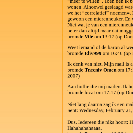
“meer te willen”. Toen ben ik 
wonen. Alhoewel geslaagd ware
we het “correlatief” noemen=. 
gewoon een mierenneuker. En we
Niet wat je van een mierenneu
beter dan altijd maar dat mugge
bromde
Vilé
om 13:17 (op Dond
Weet iemand of de baron al wee
bromde
Eliv999
om 16:46 (op 
Ik denk van niet. Mijn mail is 
bromde
Tnecniv Omen
om 17:1
2007)
Aan hullie die mij mailen. Ik b
bromde bicat om 17:17 (op Din
Niet lang daarna zag ik een ma
Sent: Wednesday, February 21
Dus. Iedereen die niks hoort: H
Hahahahahaaaa.