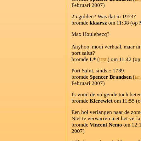
Februari 2007)
25 gulden? Was dat in 1953?
bromde
klaarsz
om 11:38 (op 
Max Houlebecq?
Anyhoo, mooi verhaal, maar in d
port salut?
bromde
L*
(
) om 11:42 (op
URL
Port Salut, sinds ± 1789.
bromde
Spencer Brandsen
(
Ema
Februari 2007)
Ik vond de volgende toch bet
bromde
Kierewiet
om 11:55 (o
Een hol verlangen naar de zome
Niet te verwarren met het verla
bromde
Vincent Nemo
om 12:1
2007)