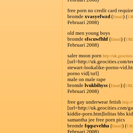
free porn no credit card require
bromde
xvasyefwzd
(
) (
Email
UR
Februari 2008)
old men young boys
bromde
sfscuwfhhf
(
) (
Email
UR
Februari 2008)
saler moon porn
http://uk.geocitie
[url=http://uk.geocities.com/
stewart-lookalike-porno-vid.h
porno vid[/url]
male on male rape
bromde
lvukbihyss
(
) (
Email
UR
Februari 2008)
free gay underwear fetish
http:/
[url=http://uk.geocities.com/g
kiddie-porn.htm]lolitas bbs kid
samantha jee free porn pics
bromde
fqqszvehha
(
) (
Email
UR
Februari 2008)