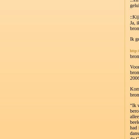
gelu
::Ki
Ja, 
bro
Ik g
http
bro
Voor
bro
200
Kom 
bro
“Ik 
bero
alle
beel
had 
dans
de C