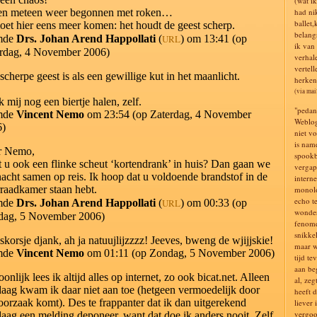
(wat i
en meteen weer begonnen met roken…
had ni
ballet,
oet hier eens meer komen: het houdt de geest scherp.
belang
mde
Drs. Johan Arend Happollati
(
URL
) om 13:41 (op
ik van
rdag, 4 November 2006)
verhal
vertell
scherpe geest is als een gewillige kut in het maanlicht.
herken 
(via mai
k mij nog een biertje halen, zelf.
"pedan
mde
Vincent Nemo
om 23:54 (op Zaterdag, 4 November
Weblog
6)
niet v
is nam
r Nemo,
spookb
 u ook een flinke scheut ‘kortendrank’ in huis? Dan gaan we
vergap
acht samen op reis. Ik hoop dat u voldoende brandstof in de
intern
raadkamer staan hebt.
monolo
echo t
mde
Drs. Johan Arend Happollati
(
URL
) om 00:33 (op
wonder
dag, 5 November 2006)
fenome
snikke
skorsje djank, ah ja natuujlijzzzz! Jeeves, bweng de wjijjskie!
maar w
mde
Vincent Nemo
om 01:11 (op Zondag, 5 November 2006)
tijd te
aan be
oonlijk lees ik altijd alles op internet, zo ook bicat.net. Alleen
al, zeg
aag kwam ik daar niet aan toe (hetgeen vermoedelijk door
heeft 
oorzaak komt). Des te frappanter dat ik dan uitgerekend
liever 
vergoo
aag een melding deponeer, want dat doe ik anders nooit. Zelf