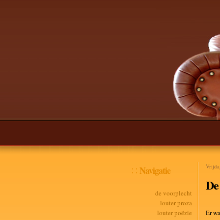
Vrijd
Navigatie
De
de voorplecht
louter proza
louter poëzie
Er wa