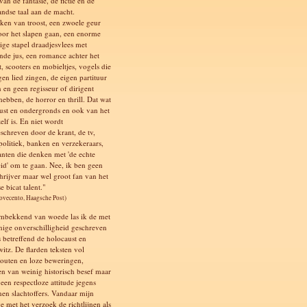
an de fantasie, de fictie en de
andse taal aan de macht.
ken van troost, een zwoele geur
oor het slapen gaan, een enorme
ige stapel draadjesvlees met
de jus, een romance achter het
t, scooters en mobieltjes, vogels die
gen lied zingen, de eigen partituur
 en geen regisseur of dirigent
hebben, de horror en thrill. Dat wat
st en ondergronds en ook van het
elf is. En niet wordt
schreven door de krant, de tv,
 politiek, banken en verzekeraars,
anten die denken met 'de echte
id' om te gaan. Nee, ik ben geen
chrijver maar wel groot fan van het
e bicat talent."
Novecento, Haagsche Post)
mbekkend van woede las ik de met
nige onverschilligheid geschreven
 betreffend de holocaust en
itz. De flarden teksten vol
ffouten en loze beweringen,
en van weinig historisch besef maar
een respectloze attitude jegens
nen slachtoffers. Vandaar mijn
e met het verzoek de richtlijnen als