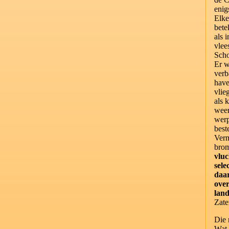
enig
Elke
bete
als 
vlee
Scho
Er w
verb
have
vlie
als 
weer
werp
best
Verm
bro
vluc
sele
daar
over
land
Zate
Die 
Wat 