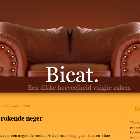
ag, 3 November 2006
Ho
 rokende neger
"Aarse
puberal
kabelt
s eens een neger die rookte. Alleen maar shag, geen kant-en-klare
oogbol