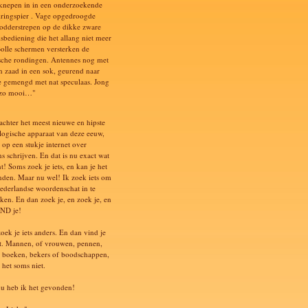
knepen in in een onderzoekende
ringspier . Vage opgedroogde
odderstrepen op de dikke zware
dsbediening die het allang niet meer
Bolle schermen versterken de
ische rondingen. Antennes nog met
n zaad in een sok, geurend naar
e gemengd met nat speculaas. Jong
s zo mooi…"
 achter het meest nieuwe en hipste
logische apparaat van deze eeuw,
 op een stukje internet over
s schrijven. En dat is nu exact wat
t! Soms zoek je iets, en kan je het
inden. Maar nu wel! Ik zoek iets om
ederlandse woordenschat in te
ken. En dan zoek je, en zoek je, en
ND je!
oek je iets anders. En dan vind je
et. Mannen, of vrouwen, pennen,
, boeken, bekers of boodschappen,
 het soms niet.
u heb ik het gevonden!