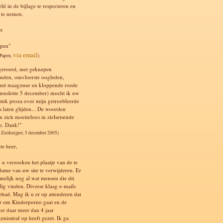
ld in de bijlage te respecteren en
t te nemen.
et
apen"
via email
 Papen,
)
geroerd, met geknepen
nden, omvloerste oogleden,
nd maagzuur en kloppende roede
s tenslotte 5 december) mocht ik uw
 stuk proza over mijn getroebleerde
s laten glijden... De woorden
n zich moeiteloos in zielsetsende
n. Dank!"
 Zielknijper, 5 december 2005)
te heer,
 u verzoeken het plaatje van de te
dame van uw site te verwijderen. Er
amelijk nog al wat mensen die dit
llig vinden. Diverse klaag e-mails
ehad. Mag ik u er op attenderen dat
er om Kinderporno gaat en de
er daar meer dan 4 jaar
enisstraf op heeft gezet. Ik ga