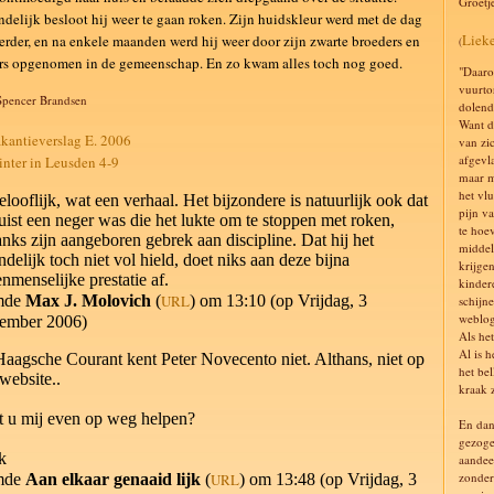
Groetj
ndelijk besloot hij weer te gaan roken. Zijn huidskleur werd met de dag
Liek
rder, en na enkele maanden werd hij weer door zijn zwarte broeders en
(
rs opgenomen in de gemeenschap. En zo kwam alles toch nog goed.
"Daarom
vuurto
Spencer Brandsen
dolend
Want d
antieverslag E. 2006
van zi
afgevl
ter in Leusden 4-9
maar m
het vlu
looflijk, wat een verhaal. Het bijzondere is natuurlijk ook dat
pijn va
juist een neger was die het lukte om te stoppen met roken,
te hoe
nks zijn aangeboren gebrek aan discipline. Dat hij het
middel
indelijk toch niet vol hield, doet niks aan deze bijna
krijge
nmenselijke prestatie af.
kinder
mde
Max J. Molovich
(
URL
) om 13:10 (op Vrijdag, 3
schijne
weblog
ember 2006)
Als het
Al is h
aagsche Courant kent Peter Novecento niet. Althans, niet op
het be
website..
kraak z
 u mij even op weg helpen?
En dan 
gezoge
k
aandee
zonder
mde
Aan elkaar genaaid lijk
(
URL
) om 13:48 (op Vrijdag, 3