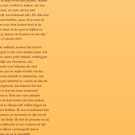
k in mijn leven heb gezien). Keizer
ks met voetbal te maken, dat was
kunst, en soms als het niet
rijk was helemaal niks .En Abe ken
 wat beelden, maar als je naar de
en over hem luistert hoef je de
er maar in de ogen te kijken en
je meteen de kenners uit die tijd."
l, 23 oktober 2005)
te snikkels, komen kut te kort.
gen is niet voor mietjes maar ook
oor stoere geile binken, webloggen
elijk een fenomeen, een
eeld voor blinden die zich
en aan de wijde wereld van het
et om zichzelf te ontmoeten, een
gue interieur te voeren en dan de
erughoren, het internet dat een
 is wat een dom irrationeel
en is. Echt iets voor pedante
ls en kale kutten die niet neuken
el in elkaars nek willen hijgen en
veel hebben. Ik zou er helemaal niet
ginnen en beroemd en rijk ben ik
t het liefje. Ik heb de grootste en zij
de lekkerste en we verdoen de tijd
in elkaar verstrengeld dan te
ien op zo’n vervuilde