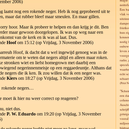
magie v
ember 2006)
nederl
Een ba
ag laatst nog een rokende neger. Heb ik nog geprobeerd uit te
vlak v
en, maar dat rubber bleef maar smeulen. En maar gillen.
uitzinn
dampen
Sorry hoor. Maar ik probeer te helpen en dan krijg je dit. Ben
frietko
erder maar gewoon doorgelopen. Ik was op weg naar een
hun ei
enkomst van de kerk en ik was al laat. Dus.
kennen
nodig 
mde
Hoof
om 15:12 (op Vrijdag, 3 November 2006)
onbewu
leven z
aarreuh Hoof, ik dacht dat u wel ingewijd genoeg was in de
voorge
rmaterie om te weten dat negers altijd en alleen maar roken.
radio,
e stronken wiet en liefst homegrown met daarbij een
specul
wiegend negerinnenmeisje op een reggaedeuntje. Althans dat
waarhe
 de negers die ik ken. Ik zou willen dat ik een neger was.
echt s
mde
Kiers
om 18:27 (op Vrijdag, 3 November 2006)
schaars
(Peter 
, rokende negers…
"Schui
een da
oe moet ik hier nu weer correct op reageren?
colums
Auschw
u, niet dus.
schrij
mde
P. W. Eduardo
om 19:20 (op Vrijdag, 3 November
getuig
vooral 
6)
miljoe
bijdrag
n de rokende neger leefde niet meer zo lang, maar wel