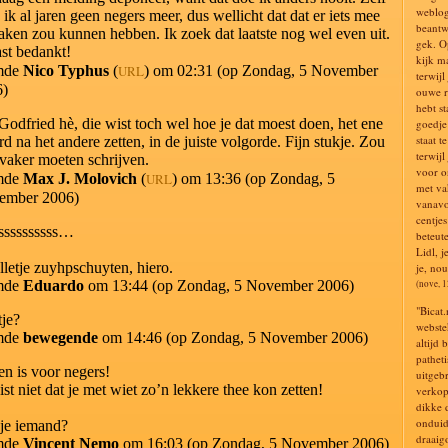
weblog
 ik al jaren geen negers meer, dus wellicht dat dat er iets mee
beantwo
aken zou kunnen hebben. Ik zoek dat laatste nog wel even uit.
gek. O
st bedankt!
kijk m
mde
Nico Typhus
(
URL
) om 02:31 (op Zondag, 5 November
terwijl
6)
ouwe r
hebt st
Godfried hè, die wist toch wel hoe je dat moest doen, het ene
goedje 
staat t
d na het andere zetten, in de juiste volgorde. Fijn stukje. Zou
terwijl
 vaker moeten schrijven.
voor on
mde
Max J. Molovich
(
URL
) om 13:36 (op Zondag, 5
met va
ember 2006)
vanavo
centje
ssssssssss…
beteute
Lidl, j
telletje zuyhpschuyten, hiero.
je, nou
mde
Eduardo
om 13:44 (op Zondag, 5 November 2006)
(nove, 
"Bicat.
tje?
webste
mde
bewegende
om 14:46 (op Zondag, 5 November 2006)
altijd 
pathet
n is voor negers!
uitgeb
ist niet dat je met wiet zo’n lekkere thee kon zetten!
verkop
dikke 
onduid
je iemand?
draaig
mde
Vincent Nemo
om 16:03 (op Zondag, 5 November 2006)