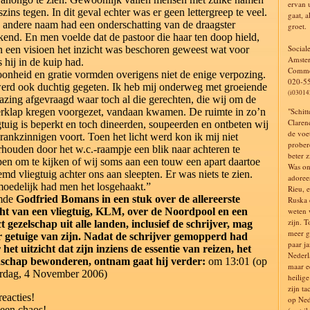
ervan 
szins tegen. In dit geval echter was er geen lettergreep te veel.
gaat, a
 andere naam had een onderschatting van de draagster
groet.
kend. En men voelde dat de pastoor die haar ten doop hield,
Social
in een visioen het inzicht was beschoren geweest wat voor
Amste
s hij in de kuip had.
Comme
onheid en gratie vormden overigens niet de enige verpozing.
020-5
erd ook duchtig gegeten. Ik heb mij onderweg met groeiende
(i03014
azing afgevraagd waar toch al die gerechten, die wij om de
rklap kregen voorgezet, vandaan kwamen. De ruimte in zo’n
"Schit
Claren
gtuig is beperkt en toch dineerden, soupeerden en ontbeten wij
de voe
krankzinnigen voort. Toen het licht werd kon ik mij niet
prober
houden door het w.c.-raampje een blik naar achteren te
beter z
en om te kijken of wij soms aan een touw een apart daartoe
Was on
emd vliegtuig achter ons aan sleepten. Er was niets te zien.
adoree
oedelijk had men het losgehaakt.”
Rieu, 
mde
Godfried Bomans in een stuk over de allereerste
Ruska 
ht van een vliegtuig, KLM, over de Noordpool en een
weten w
zijn. T
ct gezelschap uit alle landen, inclusief de schrijver, mag
meer g
 getuige van zijn. Nadat de schrijver gemopperd had
paar j
 het uitzicht dat zijn inziens de essentie van reizen, het
Nederl
schap bewonderen, ontnam gaat hij verder:
om 13:01 (op
maar e
rdag, 4 November 2006)
heilig
zijn ta
reacties!
op Ned
een chaos!