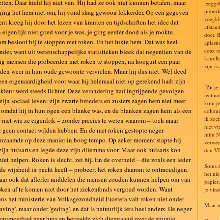
etten. Daar hield hij niet van. Hij had ze ook niet kunnen betalen, maar
leegge
puberk
ging het hem niet om, hij vond shag gewoon lekkerder. Op een gegeven
veegkl
t kreeg hij door het lezen van kranten en tijdschriften het idee dat
afstan
 eigenlijk niet goed voor je was, je ging eerder dood als je rookte.
doet. 
m besloot hij te stoppen met roken. En het lukte hem. Dat was heel
aplast
coax e
nder, want uit wetenschappelijke statistieken bleek dat negentien van de
kamill
ig mensen die probeerden met roken te stoppen, na hooguit een paar
zijn i
en weer in hun oude gewoonte vervielen. Maar hij dus niet. Wel deed
een eigenaardigheid voor waar hij helemaal niet op gerekend had: zijn
"Zit je
kleur werd steeds lichter. Deze verandering had ingrijpende gevolgen
techno
zijn sociaal leven: zijn zwarte broeders en zusters zagen hem niet meer
kom je
 omdat hij in hun ogen een blanke was, en de blanken zagen hem als een
column
ik zoch
 met wie ze eigenlijk – zonder precies te weten waarom – toch maar
niet v
r geen contact wilden hebben. En de met roken gestopte neger
mijn N
nzaamde op deze manier in hoog tempo. Op zeker moment stapte hij
verwer
zijn huisarts en legde deze zijn dilemma voor. Maar ook huisarts kon
dan VI
iet helpen. Roken is slecht, zei hij. En de overheid – die zoals een ieder
Soms z
de wijsheid in pacht heeft – probeert het roken daarom te ontmoedigen.
het ni
ar ook dat allerlei middelen die mensen zouden kunnen helpen om van
papier
oken af te komen niet door het ziekenfonds vergoed worden. Want
je vind
ns het ministerie van Volksgezondheid Etcetera valt roken niet onder
Maar n
laving', maar onder 'gedrag', en dat is natuurlijk iets heel anders. De neger
ontmoedigd naar huis en beraadde zich diepgaand over de situatie.