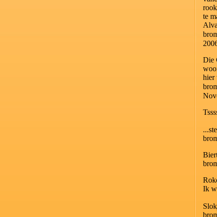
rook
te m
Alva
bro
200
Die 
woor
hier
bro
Nov
Tsss
...s
bro
Bier
bro
Roke
Ik w
Slok
bro