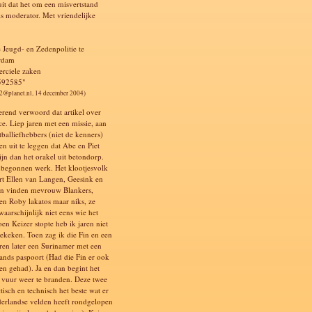
uit dat het om een misvertstand
ls moderator. Met vriendelijke
e Jeugd- en Zedenpolitie te
rdam
rciele zaken
592585"
2@planet.nl, 14 december 2004)
terend verwoord dat artikel over
ce. Liep jaren met een missie, aan
tballiefhebbers (niet de kenners)
en uit te leggen dat Abe en Piet
ijn dan het orakel uit betondorp.
begonnen werk. Het klootjesvolk
rt Ellen van Langen, Geesink en
en vinden mevrouw Blankers,
en Roby lakatos maar niks, ze
aarschijnlijk niet eens wie het
oen Keizer stopte heb ik jaren niet
ekeken. Toen zag ik die Fin en een
aren later een Surinamer met een
ands paspoort (Had die Fin er ook
en gehad). Ja en dan begint het
e vuur weer te branden. Deze twee
ctisch en technisch het beste wat er
erlandse velden heeft rondgelopen