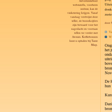
Advertentieboer
Uitei
webstats4u, voorheen
nedstat, kan de
donke
vinketering krijgen. Vanaf
zuste
vandaag verdwijnt deze
teller, de bezoekcijfers
door 
zijn bewaard voor het
nageslacht en voortaan
Vak
tellen we verder met
Win
Awstats. Koffiebonnen
kunt u ophalen bij Tante
Miep.
Onge
het 
onda
uite
bove
bro
Nov
De H
hun 
Kunt
Dan
bro