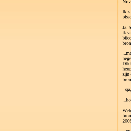
Nov
Ik z
piss
Ja. 
ik v
bije
bro
...m
nege
Dikk
heup
zijn
bro
Tsja
...h
Weln
bro
200
...e