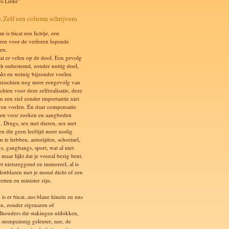
es Lieke"
e
Zelf een column schrijven
,
)
 is bicat een lichtje, een
ren voor de verloren lopende
en.
at er velen op de dool. Een gevolg
ch onbestemd, zonder nuttig doel,
akt en weinig bijzonder voelen
isschien nog meer eengevolg van
chten voor deze zelfrealisatie, deze
n een ziel zonder importantie niet
ven voelen. En daar compensatie
en voor zoeken en aangboden
n. Drugs, sex met dieren, sex met
en die geen leeftijd meer nodig
n te hebben, autorijden, schoeisel,
s, gangbangs, sport, wat al niet.
 maar lijkt dat je vooral bezig bent.
et nietszeggend en immoreel, al is
llenblazen met je mond dicht of een
etten en minister zijn.
is er bicat..aus blaue hinein zu uns
n, zonder eigenaren of
lhouders die stakingen uitlokken,
 stompzinnig geleuter, nee, de