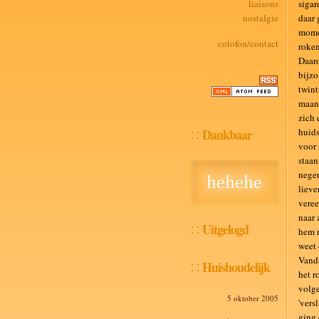
liaisons
sigar
nostalgie
daar 
momen
colofon/contact
roken
Daaro
bijzo
twint
maand
zich 
Dankbaar
huids
voor 
staan
neger
lieve
veree
naar 
Uitgelogd
hem n
weet 
Vanda
Huishoudelijk
het r
volge
5 oktober 2005
'vers
ging 