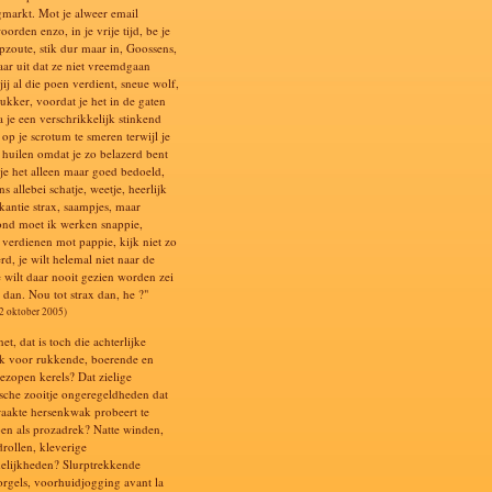
markt. Mot je alweer email
orden enzo, in je vrije tijd, be je
pzoute, stik dur maar in, Goossens,
aar uit dat ze niet vreemdgaan
 jij al die poen verdient, sneue wolf,
ukker, voordat je het in de gaten
a je een verschrikkelijk stinkend
op je scrotum te smeren terwijl je
e huilen omdat je zo belazerd bent
 je het alleen maar goed bedoeld,
s allebei schatje, weetje, heerlijk
kantie strax, saampjes, maar
nd moet ik werken snappie,
s verdienen mot pappie, kijk niet zo
rd, je wilt helemal niet naar de
e wilt daar nooit gezien worden zei
 dan. Nou tot strax dan, he ?"
12 oktober 2005)
net, dat is toch die achterlijke
k voor rukkende, boerende en
bezopen kerels? Dat zielige
ische zooitje ongeregeldheden dat
raakte hersenkwak probeert te
en als prozadrek? Natte winden,
drollen, kleverige
elijkheden? Slurptrekkende
orgels, voorhuidjogging avant la