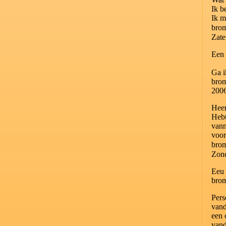
Ik b
Ik m
bro
Zate
Een 
Ga i
bro
200
Hee
Hebt
vann
voor
bro
Zon
Eeu 
bro
Pers
vand
een 
vand