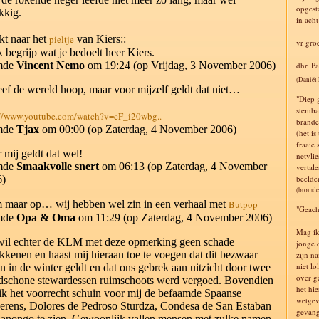
opgeste
kkig.
in ach
jkt naar het
pieltje
van Kiers::
vr gro
ik begrijp wat je bedoelt heer Kiers.
mde
Vincent Nemo
om 19:24 (op Vrijdag, 3 November 2006)
dhr. P
(Daniël
eef de wereld hoop, maar voor mijzelf geldt dat niet…
"Diep 
stemba
://www.youtube.com/watch?v=cF_i20wbg..
brande
mde
Tjax
om 00:00 (op Zaterdag, 4 November 2006)
(het i
fraaie
 mij geldt dat wel!
netvlie
mde
Smaakvolle snert
om 06:13 (op Zaterdag, 4 November
vertale
6)
beelde
(bromde
maar op… wij hebben wel zin in een verhaal met
Butpop
"Geach
mde
Opa & Oma
om 11:29 (op Zaterdag, 4 November 2006)
Mag ik
wil echter de
KLM
met deze opmerking geen schade
jonge 
kkenen en haast mij hieraan toe te voegen dat dit bezwaar
zijn n
niet lo
en in de winter geldt en dat ons gebrek aan uitzicht door twee
over g
dschone stewardessen ruimschoots werd vergoed. Bovendien
het hi
ik het voorrecht schuin voor mij de befaamde Spaanse
wetgev
erens, Dolores de Pedroso Sturdza, Condesa de San Estaban
gevang
anongo te zien. Gewoonlijk vallen mensen met zulke namen