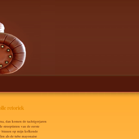
lle retoriek
ma, dan komen de tachtigerjaren
e streeptinten van de eerste
v binnen op mijn kolkende
len als de tube mayonaise