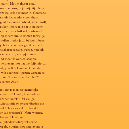
markt. Mot je alweer email
orden enzo, in je vrije tijd, be je
pzoute, stik dur maar in, Goossens,
aar uit dat ze niet vreemdgaan
 jij al die poen verdient, sneue wolf,
ukker, voordat je het in de gaten
a je een verschrikkelijk stinkend
op je scrotum te smeren terwijl je
e huilen omdat je zo belazerd bent
 je het alleen maar goed bedoeld,
s allebei schatje, weetje, heerlijk
kantie strax, saampjes, maar
nd moet ik werken snappie,
s verdienen mot pappie, kijk niet zo
rd, je wilt helemal niet naar de
e wilt daar nooit gezien worden zei
 dan. Nou tot strax dan, he ?"
12 oktober 2005)
net, dat is toch die achterlijke
k voor rukkende, boerende en
bezopen kerels? Dat zielige
ische zooitje ongeregeldheden dat
raakte hersenkwak probeert te
en als prozadrek? Natte winden,
drollen, kleverige
elijkheden? Slurptrekkende
orgels, voorhuidjogging avant la