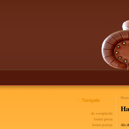
Maand
Navigatie
Ha
de voorplecht
louter proza
louter poëzie
Als i