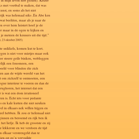
k in mijn leven heb gezien). Keizer
ks met voetbal te maken, dat was
kunst, en soms als het niet
rijk was helemaal niks .En Abe ken
 wat beelden, maar als je naar de
en over hem luistert hoef je de
er maar in de ogen te kijken en
je meteen de kenners uit die tijd."
l, 23 oktober 2005)
te snikkels, komen kut te kort.
gen is niet voor mietjes maar ook
oor stoere geile binken, webloggen
elijk een fenomeen, een
eeld voor blinden die zich
en aan de wijde wereld van het
et om zichzelf te ontmoeten, een
gue interieur te voeren en dan de
erughoren, het internet dat een
 is wat een dom irrationeel
en is. Echt iets voor pedante
ls en kale kutten die niet neuken
el in elkaars nek willen hijgen en
veel hebben. Ik zou er helemaal niet
ginnen en beroemd en rijk ben ik
t het liefje. Ik heb de grootste en zij
de lekkerste en we verdoen de tijd
in elkaar verstrengeld dan te
ien op zo’n vervuilde