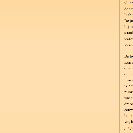
vluch
doors
lucht
De jo
hij s
straa
denke
voelt
De jo
stopp
opkom
dunne
jeans
ik he
ruimt
waar 
droom
eeuwi
hoord
ver, 
jonge