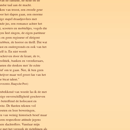
an de fantasie, de fictie en de
andse taal aan de macht.
ken van troost, een zwoele geur
oor het slapen gaan, een enorme
ige stapel draadjesvlees met
de jus, een romance achter het
t, scooters en mobieltjes, vogels die
gen lied zingen, de eigen partituur
 en geen regisseur of dirigent
hebben, de horror en thrill. Dat wat
st en ondergronds en ook van het
elf is. En niet wordt
schreven door de krant, de tv,
 politiek, banken en verzekeraars,
anten die denken met 'de echte
id' om te gaan. Nee, ik ben geen
chrijver maar wel groot fan van het
e bicat talent."
Novecento, Haagsche Post)
mbekkend van woede las ik de met
nige onverschilligheid geschreven
 betreffend de holocaust en
itz. De flarden teksten vol
ffouten en loze beweringen,
en van weinig historisch besef maar
een respectloze attitude jegens
nen slachtoffers. Vandaar mijn
e met het verzoek de richtlijnen als