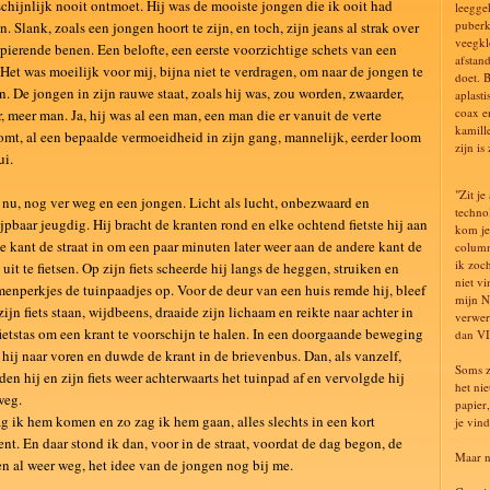
chijnlijk nooit ontmoet. Hij was de mooiste jongen die ik ooit had
leegge
puberk
n. Slank, zoals een jongen hoort te zijn, en toch, zijn jeans al strak over
veegkl
spierende benen. Een belofte, een eerste voorzichtige schets van een
afstan
Het was moeilijk voor mij, bijna niet te verdragen, om naar de jongen te
doet. 
n. De jongen in zijn rauwe staat, zoals hij was, zou worden, zwaarder,
aplast
coax e
, meer man. Ja, hij was al een man, een man die er vanuit de verte
kamill
mt, al een bepaalde vermoeidheid in zijn gang, mannelijk, eerder loom
zijn i
ui.
"Zit je
nu, nog ver weg en een jongen. Licht als lucht, onbezwaard en
techno
jpbaar jeugdig. Hij bracht de kranten rond en elke ochtend fietste hij aan
kom je
e kant de straat in om een paar minuten later weer aan de andere kant de
column
ik zoch
t uit te fietsen. Op zijn fiets scheerde hij langs de heggen, struiken en
niet v
enperkjes de tuinpaadjes op. Voor de deur van een huis remde hij, bleef
mijn N
zijn fiets staan, wijdbeens, draaide zijn lichaam en reikte naar achter in
verwer
fietstas om een krant te voorschijn te halen. In een doorgaande beweging
dan VI
hij naar voren en duwde de krant in de brievenbus. Dan, als vanzelf,
Soms z
den hij en zijn fiets weer achterwaarts het tuinpad af en vervolgde hij
het ni
weg.
papier
g ik hem komen en zo zag ik hem gaan, alles slechts in een kort
je vind
t. En daar stond ik dan, voor in de straat, voordat de dag begon, de
Maar n
n al weer weg, het idee van de jongen nog bij me.