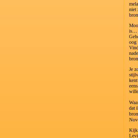
mela
niet
bro
Mooi
is…
Gehe
oog 
Vind
nad
bro
Je z
stij
kent
eens
will
Waar
dat 
bro
Nov
Kijk
Levi