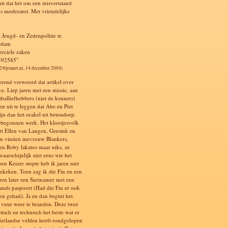
uit dat het om een misvertstand
ls moderator. Met vriendelijke
e Jeugd- en Zedenpolitie te
rdam
rciele zaken
592585"
2@planet.nl, 14 december 2004)
terend verwoord dat artikel over
ce. Liep jaren met een missie, aan
tballiefhebbers (niet de kenners)
en uit te leggen dat Abe en Piet
ijn dan het orakel uit betondorp.
begonnen werk. Het klootjesvolk
rt Ellen van Langen, Geesink en
en vinden mevrouw Blankers,
en Roby lakatos maar niks, ze
aarschijnlijk niet eens wie het
oen Keizer stopte heb ik jaren niet
ekeken. Toen zag ik die Fin en een
aren later een Surinamer met een
ands paspoort (Had die Fin er ook
en gehad). Ja en dan begint het
e vuur weer te branden. Deze twee
ctisch en technisch het beste wat er
erlandse velden heeft rondgelopen