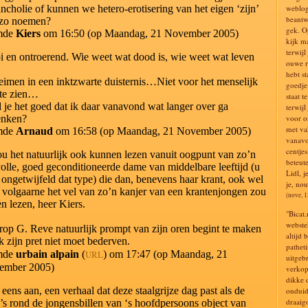
ncholie of kunnen we hetero-erotisering van het eigen ‘zijn’
weblog
beantwo
 zo noemen?
gek. O
mde
Kiers
om 16:50 (op Maandag, 21 November 2005)
kijk m
terwijl
 en ontroerend. Wie weet wat dood is, wie weet wat leven
ouwe r
hebt st
imen in een inktzwarte duisternis…Niet voor het menselijk
goedje 
te zien…
staat t
 je het goed dat ik daar vanavond wat langer over ga
terwijl
enken?
voor on
met va
mde
Arnaud
om 16:58 (op Maandag, 21 November 2005)
vanavo
centje
ou het natuurlijk ook kunnen lezen vanuit oogpunt van zo’n
beteute
lvolle, goed geconditioneerde dame van middelbare leeftijd (u
Lidl, j
 ongetwijfeld dat type) die dan, benevens haar krant, ook wel
je, nou
 volgaarne het vel van zo’n kanjer van een krantenjongen zou
(nove, 
en lezen, heer Kiers.
"Bicat.
webste
op G. Reve natuurlijk prompt van zijn oren begint te maken
altijd 
ik zijn pret niet moet bederven.
pathet
mde
urbain alpain
(
URL
) om 17:47 (op Maandag, 21
uitgeb
ember 2005)
verkop
dikke 
 eens aan, een verhaal dat deze staalgrijze dag past als de
onduid
draaig
’s rond de jongensbillen van ‘s hoofdpersoons object van