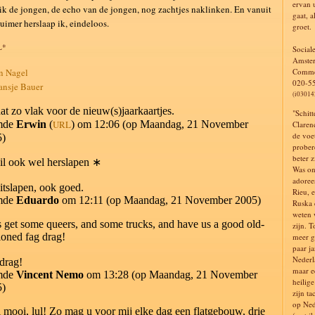
ervan 
ik de jongen, de echo van de jongen, nog zachtjes naklinken. En vanuit
gaat, a
luimer herslaap ik, eindeloos.
groet.
L*
Social
Amste
 Nagel
Comme
020-5
nsje Bauer
(i03014
at zo vlak voor de nieuw(s)jaarkaartjes.
"Schit
mde
Erwin
(
URL
) om 12:06 (op Maandag, 21 November
Claren
de voe
5)
prober
beter z
l ook wel herslapen ∗
Was on
adoree
itslapen, ook goed.
Rieu, 
mde
Eduardo
om 12:11 (op Maandag, 21 November 2005)
Ruska 
weten w
s get some queers, and some trucks, and have us a good old-
zijn. T
ioned fag drag!
meer g
paar j
Nederl
drag!
maar e
mde
Vincent Nemo
om 13:28 (op Maandag, 21 November
heilig
5)
zijn ta
op Ned
 mooi, lul! Zo mag u voor mij elke dag een flatgebouw, drie