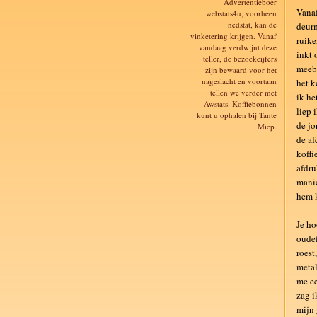
Advertentieboer
Vanaf
webstats4u, voorheen
nedstat, kan de
deurm
vinketering krijgen. Vanaf
ruike
vandaag verdwijnt deze
inkt 
teller, de bezoekcijfers
meebr
zijn bewaard voor het
nageslacht en voortaan
het k
tellen we verder met
ik he
Awstats. Koffiebonnen
liep 
kunt u ophalen bij Tante
de jo
Miep.
de af
koffi
afdru
manie
hem k
Je ho
oudef
roest
metal
me ee
zag i
mijn 