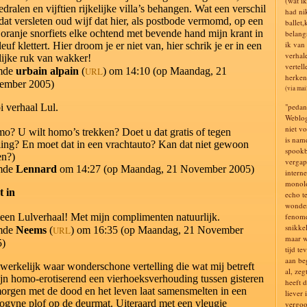
(wat i
edralen en vijftien rijkelijke villa’s behangen. Wat een verschil
had ni
dat versleten oud wijf dat hier, als postbode vermomd, op een
ballet,
s oranje snorfiets elke ochtend met bevende hand mijn krant in
belang
ik van
leuf klettert. Hier droom je er niet van, hier schrik je er in een
verhal
ijke ruk van wakker!
vertell
mde
urbain alpain
(
URL
) om 14:10 (op Maandag, 21
herken 
ember 2005)
(via mai
 verhaal Lul.
"pedan
Weblog
niet v
o? U wilt homo’s trekken? Doet u dat gratis of tegen
is nam
ling? En moet dat in een vrachtauto? Kan dat niet gewoon
spookb
en?)
vergap
mde
Lennard
om 14:27 (op Maandag, 21 November 2005)
intern
monolo
t in
echo t
wonder
een Lulverhaal! Met mijn complimenten natuurlijk.
fenome
snikke
mde
Neems
(
URL
) om 16:35 (op Maandag, 21 November
maar w
5)
tijd te
aan be
werkelijk waar wonderschone vertelling die wat mij betreft
al, zeg
ijn homo-erotiserend een vierhoeksverhouding tussen gisteren
heeft 
orgen met de dood en het leven laat samensmelten in een
liever 
ogyne plof op de deurmat. Uiteraard met een vleugje
vergoo