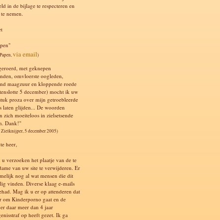
ld in de bijlage te respecteren en
t te nemen.
et
apen"
via email
 Papen,
)
geroerd, met geknepen
nden, omvloerste oogleden,
nd maagzuur en kloppende roede
s tenslotte 5 december) mocht ik uw
 stuk proza over mijn getroebleerde
s laten glijden... De woorden
n zich moeiteloos in zielsetsende
n. Dank!"
 Zielknijper, 5 december 2005)
te heer,
 u verzoeken het plaatje van de te
dame van uw site te verwijderen. Er
amelijk nog al wat mensen die dit
llig vinden. Diverse klaag e-mails
ehad. Mag ik u er op attenderen dat
er om Kinderporno gaat en de
er daar meer dan 4 jaar
enisstraf op heeft gezet. Ik ga