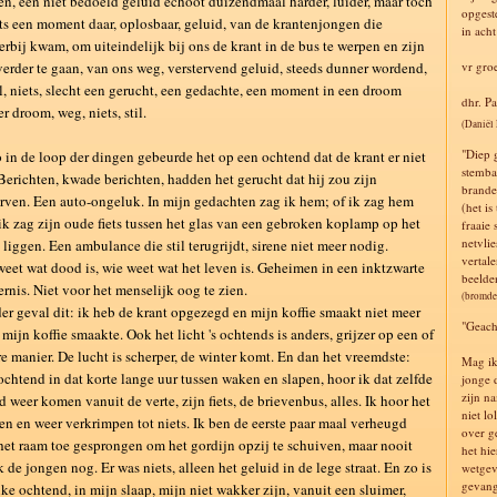
n, een niet bedoeld geluid echoot duizendmaal harder, luider, maar toch
opgeste
ts een moment daar, oplosbaar, geluid, van de krantenjongen die
in ach
erbij kwam, om uiteindelijk bij ons de krant in de bus te werpen en zijn
erder te gaan, van ons weg, verstervend geluid, steeds dunner wordend,
vr gro
ijl, niets, slecht een gerucht, een gedachte, een moment in een droom
dhr. P
r droom, weg, niets, stil.
(Daniël
"Diep 
 in de loop der dingen gebeurde het op een ochtend dat de krant er niet
stemba
Berichten, kwade berichten, hadden het gerucht dat hij zou zijn
brande
rven. Een auto-ongeluk. In mijn gedachten zag ik hem; of ik zag hem
(het i
 ik zag zijn oude fiets tussen het glas van een gebroken koplamp op het
fraaie
netvlie
t liggen. Een ambulance die stil terugrijdt, sirene niet meer nodig.
vertale
eet wat dood is, wie weet wat het leven is. Geheimen in een inktzwarte
beelde
ernis. Niet voor het menselijk oog te zien.
(bromde
der geval dit: ik heb de krant opgezegd en mijn koffie smaakt niet meer
"Geach
 mijn koffie smaakte. Ook het licht 's ochtends is anders, grijzer op een of
e manier. De lucht is scherper, de winter komt. En dan het vreemdste:
Mag ik
ochtend in dat korte lange uur tussen waken en slapen, hoor ik dat zelfde
jonge 
zijn n
d weer komen vanuit de verte, zijn fiets, de brievenbus, alles. Ik hoor het
niet lo
en en weer verkrimpen tot niets. Ik ben de eerste paar maal verheugd
over g
het raam toe gesprongen om het gordijn opzij te schuiven, maar nooit
het hi
k de jongen nog. Er was niets, alleen het geluid in de lege straat. En zo is
wetgev
gevang
lke ochtend, in mijn slaap, mijn niet wakker zijn, vanuit een sluimer,