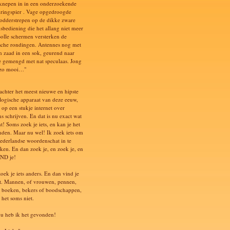
knepen in in een onderzoekende
ringspier . Vage opgedroogde
odderstrepen op de dikke zware
dsbediening die het allang niet meer
Bolle schermen versterken de
ische rondingen. Antennes nog met
n zaad in een sok, geurend naar
e gemengd met nat speculaas. Jong
s zo mooi…"
 achter het meest nieuwe en hipste
logische apparaat van deze eeuw,
 op een stukje internet over
s schrijven. En dat is nu exact wat
t! Soms zoek je iets, en kan je het
inden. Maar nu wel! Ik zoek iets om
ederlandse woordenschat in te
ken. En dan zoek je, en zoek je, en
ND je!
oek je iets anders. En dan vind je
et. Mannen, of vrouwen, pennen,
, boeken, bekers of boodschappen,
 het soms niet.
u heb ik het gevonden!