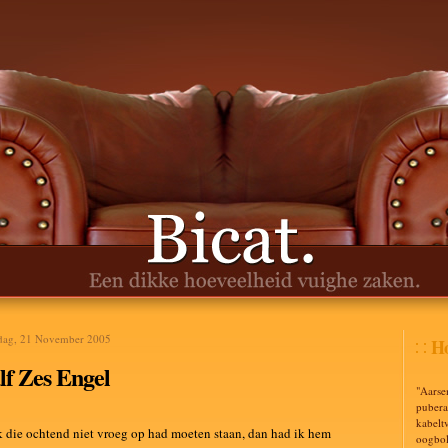
ag, 21 November 2005
Ho
lf Zes Engel
"Aarse
puberal
kabelt
k die ochtend niet vroeg op had moeten staan, dan had ik hem
oogbol