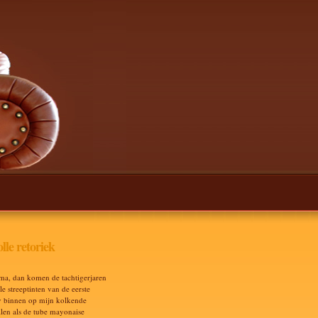
lle retoriek
ma, dan komen de tachtigerjaren
e streeptinten van de eerste
v binnen op mijn kolkende
len als de tube mayonaise