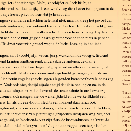
magie v
tigs, iets doorzichtigs. Als hij voorbijfietste, leek hij bijna
nederl
chijnend, subluchtelijk, als een windvlaag die al weer is opgegaan in de
Een ba
 om je heen op het moment dat je hem voelt.
vlak v
uitzinn
ngen veranderde misschien helemaal niet, maar ik kreeg het gevoel dat
dampen
teeds verder weg was, onbereikbaar en ontastbaar, bijna droomachtig, een
frietko
l licht die even door de wolken schijnt op een bewolkte dag. Hij deed me
hun ei
n aan hoe je kunt grijpen naar sigarettenrook en toch niets in je hand
kennen
nodig 
. Hij dreef voor mijn gevoel weg in de lucht, loste op in het licht
onbewu
leven z
ngen, mooi voorbij zijn wezen, jong, werkend in de vroegte, fietsend
voorge
end kranten rondbrengend, anders dan de anderen, de oranje
radio,
specul
ende zon achter hem tegen het grijze verhemelte van de wereld, het
waarhe
 ochtendlicht als een corona rond zijn hoofd gevangen, lichtblauwe
echt s
, lichtbruin engelengezicht, ogen als gouden barnsteenkiezels, soms zag
schaars
m. Vaak ook niet, de tijd zijnde de tijd dat ik in bed lag en me in de
(Peter 
e tussen slapen en waken bevond, de tussenruimte in ons bewustzijn
"Schui
dromen zich mengen met de werkelijkheid en de werkelijkheid een
een da
 is. En als uit een droom, slechts een moment daar, maar ook
colums
Auschw
gdurend, zoals we in onze slaap geen besef van tijd en ruimte hebben,
schrij
e je uit het diepst van je zintuigen, triljoenen lichtjaren weg, ver, heel
getuig
het geluid, zo 's ochtends, van zijn fiets, de brievenbussen, de krant, de
vooral 
n. Je hoorde het langzaam, of vlug, niet te zeggen, een ietsje luider
miljoe
bijdrag