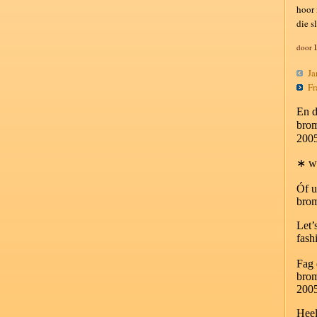
hoor 
die s
door 
Jan
Fra
En d
bro
200
∗ wi
Óf u
bro
Let’
fash
Fag 
bro
200
Heel