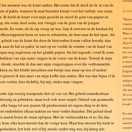
Groetj
 dat moment was de krant anders. Het eerste dat ik deed als ik 'm van de
Liek
at af pakte, wanneer ik naar beneden kwam voor het ontbijt, was eraan
(
n. Ik hield de krant voor mijn gezicht en snoof de geur van papier en
"Daarom
op, die soms, heel soms, een vleugje van de geur van de jongen
vuurto
acht. En soms, als ik erg vroeg op was, liep ik nerveus in de keuken bij
dolend
Want d
offiezetapparaat heen en weer te scharrelen, de deur naar de hal open. Als
van zi
t geluid van de krant die door de brievenbus kwam vallen hoorde, dan
afgevl
ik naar de hal en pakte 'm snel op en voelde de warmte van de hand van
maar m
ngen nog nagloeien op het gladde papier. Als het regende, vond ik soms
het vlu
pijn va
drukken van zijn natte vingers in de vouw van de krant. Terwijl ik mijn
te hoe
e dronk, streelde ik dan met mijn vingertoppen over die verfrommelde
middel
kken en, het klinkt misschien een beetje raar, maar op een of andere
krijge
r genoot ik dan meer van mijn koffie dan anders. Het was dan bijna of ik
kinder
schijne
on voelen, hier dichtbij, bij mij, onder mijn vingers.
weblog
Als het
orde zijn roestig knerpende fiets al van ver. Het geluid onmiskenbaar
Al is h
ietserig en gebroken, maar toch ook weer soepel. Geluid van gesmeerde
het be
kraak z
, elke lange tel een ijzeren tik producerend als ergens diep in de fiets
en onderdelen elkaar raakten en weer verder draaiden. Dat geluid deed
En dan 
n aantal keren de straat oplopen. Met de vuilniszakken of zo. En dan
gezoge
k hem, elke keer mooier dan de vorige keer. Maar hoe mooier hij werd in
aandee
zonder
gedachten, het leek wel of hij steeds verder weg was, hij kreeg iets