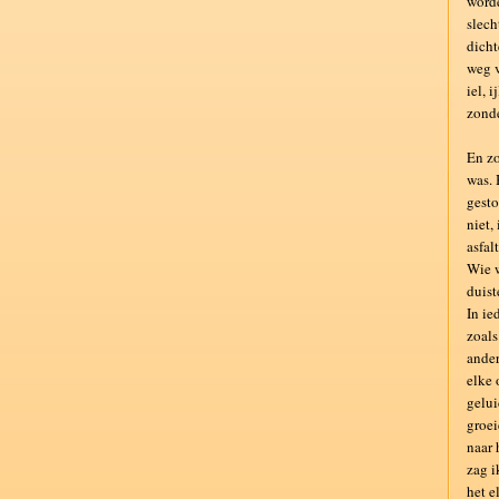
worde
slech
dicht
weg v
iel, 
zonde
En zo
was. 
gesto
niet,
asfal
Wie w
duist
In ie
zoals
ander
elke 
gelui
groei
naar 
zag i
het e