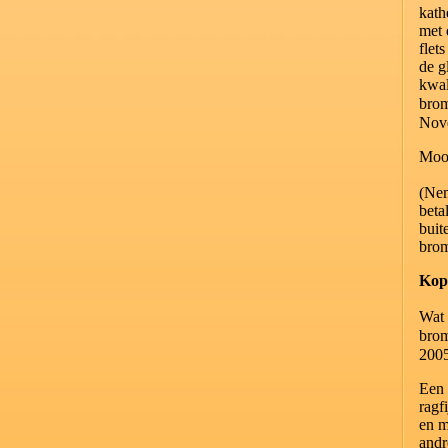
kath
met 
flet
de g
kwal
bro
Nov
Mooi
(Nem
beta
buit
bro
Kop
Wat 
bro
200
Een 
ragf
en m
andr