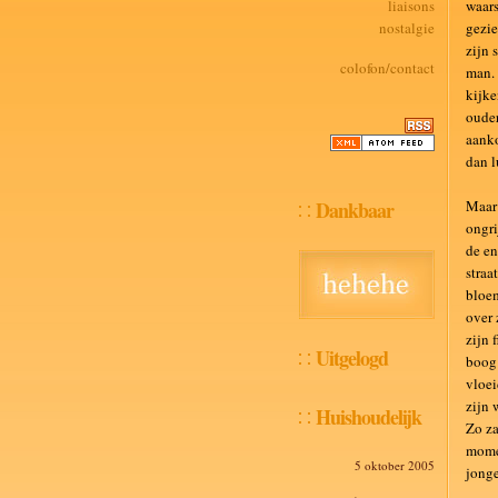
liaisons
waars
nostalgie
gezie
zijn 
colofon/contact
man. 
kijke
ouder
aanko
dan l
Dankbaar
Maar 
ongri
de en
straa
bloem
over 
zijn 
Uitgelogd
boog 
vloei
zijn 
Huishoudelijk
Zo za
momen
5 oktober 2005
jonge