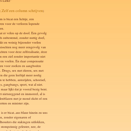
es Lieke"
e
Zelf een column schrijven
,
)
 is bicat een lichtje, een
ren voor de verloren lopende
en.
at er velen op de dool. Een gevolg
ch onbestemd, zonder nuttig doel,
akt en weinig bijzonder voelen
isschien nog meer eengevolg van
chten voor deze zelfrealisatie, deze
n een ziel zonder importantie niet
ven voelen. En daar compensatie
en voor zoeken en aangboden
n. Drugs, sex met dieren, sex met
en die geen leeftijd meer nodig
n te hebben, autorijden, schoeisel,
s, gangbangs, sport, wat al niet.
 maar lijkt dat je vooral bezig bent.
et nietszeggend en immoreel, al is
llenblazen met je mond dicht of een
etten en minister zijn.
is er bicat..aus blaue hinein zu uns
n, zonder eigenaren of
lhouders die stakingen uitlokken,
 stompzinnig geleuter, nee, de