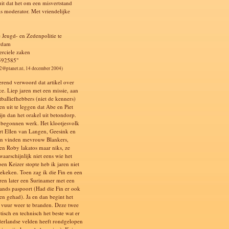
uit dat het om een misvertstand
ls moderator. Met vriendelijke
e Jeugd- en Zedenpolitie te
rdam
rciele zaken
592585"
2@planet.nl, 14 december 2004)
terend verwoord dat artikel over
ce. Liep jaren met een missie, aan
tballiefhebbers (niet de kenners)
en uit te leggen dat Abe en Piet
ijn dan het orakel uit betondorp.
begonnen werk. Het klootjesvolk
rt Ellen van Langen, Geesink en
en vinden mevrouw Blankers,
en Roby lakatos maar niks, ze
aarschijnlijk niet eens wie het
oen Keizer stopte heb ik jaren niet
ekeken. Toen zag ik die Fin en een
aren later een Surinamer met een
ands paspoort (Had die Fin er ook
en gehad). Ja en dan begint het
e vuur weer te branden. Deze twee
ctisch en technisch het beste wat er
erlandse velden heeft rondgelopen