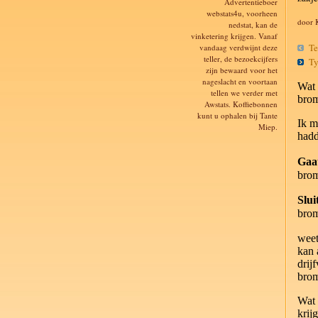
Advertentieboer
webstats4u, voorheen
door 
nedstat, kan de
vinketering krijgen. Vanaf
Ter
vandaag verdwijnt deze
teller, de bezoekcijfers
Ty
zijn bewaard voor het
nageslacht en voortaan
Wat 
tellen we verder met
bro
Awstats. Koffiebonnen
kunt u ophalen bij Tante
Ik m
Miep.
had
Gaat
bro
Slui
bro
weet
kan 
drij
bro
Wat 
krij