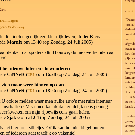
Groetj
Kiers
Liek
(
"Daarom
reinwagen
vuurto
peloze Zondag
dolend
Want d
leidt u toch eigenlijk een kleurrijk leven, ridder Kiers.
van zi
mde
Marnix
om 13:40 (op Zondag, 24 Juli 2005)
afgevl
maar m
aar denken dat spotters altijd blauwe, dunne overhemden aan
het vlu
den!
pijn va
te hoe
middel
 het nieuwe interieur bewonderen
krijge
mde
CiNNeR
(
URL
) om 16:28 (op Zondag, 24 Juli 2005)
kinder
schijne
t zich maar weer binnen op dan
weblog
mde
CiNNeR
(
URL
) om 18:26 (op Zondag, 24 Juli 2005)
Als het
Al is h
 U ook te melden waar men zulke auto’s met ruim interieur
het be
aanschaffen? Misschien kan ik dan eindelijk eens genoeg
kraak z
fveer kweken om mijn rijbewijs eens gaan halen.
En dan 
mde
Sjakie
om 21:04 (op Zondag, 24 Juli 2005)
gezoge
aandee
is het hier toch stilletjes. Of ik kan het niet bijgehouden
zonder
gen of iedereen gaat tegelijk op vakantie!