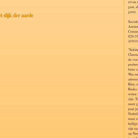
ervan 
gaat, a
groet.
t slijk der aarde
Social
Amste
Comme
020-5
(i03014
"Schit
Claren
de voe
prober
beter z
Was on
adoree
Rieu, 
Ruska 
weten w
zijn. T
meer g
paar j
Nederl
maar e
heilig
zijn ta
op Ned