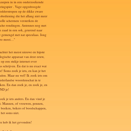
knepen in in een onderzoekende
ringspier . Vage opgedroogde
odderstrepen op de dikke zware
dsbediening die het allang niet meer
Bolle schermen versterken de
ische rondingen. Antennes nog met
n zaad in een sok, geurend naar
e gemengd met nat speculaas. Jong
s zo mooi…"
 achter het meest nieuwe en hipste
logische apparaat van deze eeuw,
 op een stukje internet over
s schrijven. En dat is nu exact wat
t! Soms zoek je iets, en kan je het
inden. Maar nu wel! Ik zoek iets om
ederlandse woordenschat in te
ken. En dan zoek je, en zoek je, en
ND je!
oek je iets anders. En dan vind je
et. Mannen, of vrouwen, pennen,
, boeken, bekers of boodschappen,
 het soms niet.
u heb ik het gevonden!