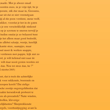
markt. Mot je alweer email
orden enzo, in je vrije tijd, be je
pzoute, stik dur maar in, Goossens,
aar uit dat ze niet vreemdgaan
 jij al die poen verdient, sneue wolf,
ukker, voordat je het in de gaten
a je een verschrikkelijk stinkend
op je scrotum te smeren terwijl je
e huilen omdat je zo belazerd bent
 je het alleen maar goed bedoeld,
s allebei schatje, weetje, heerlijk
kantie strax, saampjes, maar
nd moet ik werken snappie,
s verdienen mot pappie, kijk niet zo
rd, je wilt helemal niet naar de
e wilt daar nooit gezien worden zei
 dan. Nou tot strax dan, he ?"
12 oktober 2005)
net, dat is toch die achterlijke
k voor rukkende, boerende en
bezopen kerels? Dat zielige
ische zooitje ongeregeldheden dat
raakte hersenkwak probeert te
en als prozadrek? Natte winden,
drollen, kleverige
elijkheden? Slurptrekkende
orgels, voorhuidjogging avant la