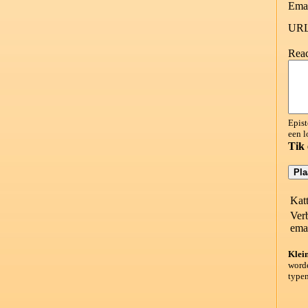
Emai
URL
Reac
Epist
een l
Tik 
Katt
Ver
emai
Klein
worde
typen