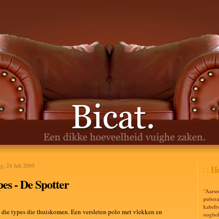
g, 24 Juli 2005
Ho
es - De Spotter
"Aarse
puberal
kabelt
n die types die thuiskomen. Een versleten polo met vlekken en
oogbol