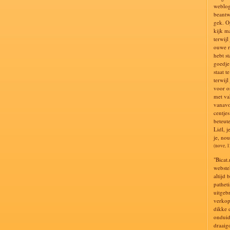
weblog
beantwo
gek. O
kijk m
terwijl
ouwe r
hebt st
goedje 
staat t
terwijl
voor on
met va
vanavo
centje
beteute
Lidl, j
je, nou
(nove, 
"Bicat.
webste
altijd 
pathet
uitgeb
verkop
dikke 
onduid
draaig