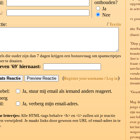
onthouden?
l:
opgeste
Ja
in ach
:
Nee
vr gro
/
Textile
tie:
dhr. P
(Daniël
"Diep 
stemba
brande
els die ouder zijn dan 7 dagen krijgen een bonusvraag om spamscriptjes
(het i
oer te draaien.
fraaie
even '69' hiernaast:
netvlie
vertale
(
Register your username / Log in
)
beelde
(bromde
ebel:
Ja, stuur mij email als iemand anders reageert.
"Geach
berg
Mag ik
l:
Ja, verberg mijn email-adres.
jonge 
zijn n
e lettertjes:
Alle HTML-tags behalve <b> en <i> zullen uit je reactie
niet lo
n verwijderd. Je maakt links door gewoon een URL of email-adres in te
over g
.
het hi
wetgev
gevang