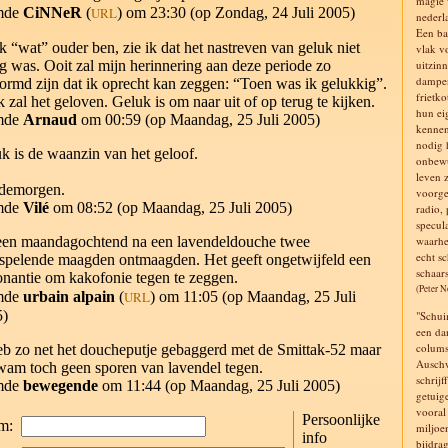
magie v
mde
CiNNeR
(
URL
) om 23:30 (op Zondag, 24 Juli 2005)
nederl
Een ba
k “wat” ouder ben, zie ik dat het nastreven van geluk niet
vlak v
g was. Ooit zal mijn herinnering aan deze periode zo
uitzinn
dampen
ormd zijn dat ik oprecht kan zeggen: “Toen was ik gelukkig”.
frietko
k zal het geloven. Geluk is om naar uit of op terug te kijken.
hun ei
mde
Arnaud
om 00:59 (op Maandag, 25 Juli 2005)
kennen
nodig 
k is de waanzin van het geloof.
onbewu
leven z
demorgen.
voorge
mde
Vilé
om 08:52 (op Maandag, 25 Juli 2005)
radio,
specul
en maandagochtend na een lavendeldouche twee
waarhe
echt s
spelende maagden ontmaagden. Het geeft ongetwijfeld een
schaars
onantie om kakofonie tegen te zeggen.
(Peter 
mde
urbain alpain
(
URL
) om 11:05 (op Maandag, 25 Juli
5)
"Schui
een da
colums
eb zo net het doucheputje gebaggerd met de Smittak-52 maar
Auschw
wam toch geen sporen van lavendel tegen.
schrij
mde
bewegende
om 11:44 (op Maandag, 25 Juli 2005)
getuig
vooral 
Persoonlijke
m:
miljoe
info
bijdrag