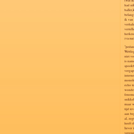
(wat i
had ni
ballet,
belang
ik van
verhal
vertell
herken 
(via mai
"pedan
Weblog
niet v
is nam
spookb
vergap
intern
monolo
echo t
wonder
fenome
snikke
maar w
tijd te
aan be
al, zeg
heeft 
liever 
vergoo