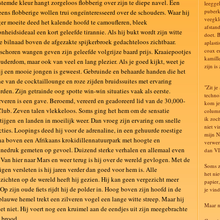
temde kleur hangt zorgeloos flobberig over zijn te diepe navel. Een
leegge
puberk
ens flobberige wollen trui ongeïnteresseerd over de schouders. Waar hij
veegkl
er moeite deed het kalende hoofd te camoufleren, bleek
afstan
nheidsideaal een kort geleefde tirannie. Als hij bukt wordt zijn witte
doet. 
e bilnaad boven de afgezakte spijkerbroek gedachteloos zichtbaar.
aplast
coax e
choren wangen geven zijn geleefde volgrijze baard prijs. Kraaiepootjes
kamill
uderdom, maar ook van veel en lang plezier. Als je goed kijkt, weet je
zijn i
ij een mooie jongen is geweest. Gebruinde en behaarde handen die het
e van de cocktaillounge en roze zijden bruidssuites met ervaring
"Zit je
rden. Zijn getrainde oog spotte win-win situaties vaak als eerste.
techno
veren is een gave. Beroemd, vereerd en geadoreerd lid van de 30,000-
kom je
Club. Zeven talen vlekkeloos. Soms ging het hem om de sensatie
column
ik zoch
tijgen en landen in moeilijk weer. Dan vroeg zijn ervaring om snelle
niet v
cties. Loopings deed hij voor de adrenaline, in een gehuurde roestige
mijn N
a boven een Afrikaans krokidillennatuurpark met hoogte en
verwer
nedruk gemeten op gevoel. Duizend sterke verhalen en allemaal even
dan VI
 Van hier naar Mars en weer terug is hij over de wereld gevlogen. Met de
Soms z
igen versleten is hij jaren verder dan goed voor hem is. Alle
het ni
zichten op de wereld heeft hij gezien. Hij kan geen vergezicht meer
papier
 Op zijn oude fiets rijdt hij de polder in. Hoog boven zijn hoofd in de
je vind
blauwe hemel trekt een zilveren vogel een lange witte streep. Maar hij
Maar n
het niet. Hij voert nog een kruimel aan de eendjes uit zijn meegebrachte
 brood.