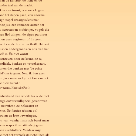
an de fantasie, de fictie en de
andse taal aan de macht.
ken van troost, een zwoele geur
oor het slapen gaan, een enorme
ige stapel draadjesvlees met
de jus, een romance achter het
t, scooters en mobieltjes, vogels die
gen lied zingen, de eigen partituur
 en geen regisseur of dirigent
hebben, de horror en thrill. Dat wat
st en ondergronds en ook van het
elf is. En niet wordt
schreven door de krant, de tv,
 politiek, banken en verzekeraars,
anten die denken met 'de echte
id' om te gaan. Nee, ik ben geen
chrijver maar wel groot fan van het
e bicat talent."
Novecento, Haagsche Post)
mbekkend van woede las ik de met
nige onverschilligheid geschreven
 betreffend de holocaust en
itz. De flarden teksten vol
ffouten en loze beweringen,
en van weinig historisch besef maar
een respectloze attitude jegens
nen slachtoffers. Vandaar mijn
e met het verzoek de richtlijnen als