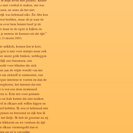
k in mijn leven heb gezien). Keizer
ks met voetbal te maken, dat was
kunst, en soms als het niet
rijk was helemaal niks .En Abe ken
 wat beelden, maar als je naar de
en over hem luistert hoef je de
er maar in de ogen te kijken en
je meteen de kenners uit die tijd."
l, 23 oktober 2005)
te snikkels, komen kut te kort.
gen is niet voor mietjes maar ook
oor stoere geile binken, webloggen
elijk een fenomeen, een
eeld voor blinden die zich
en aan de wijde wereld van het
et om zichzelf te ontmoeten, een
gue interieur te voeren en dan de
erughoren, het internet dat een
 is wat een dom irrationeel
en is. Echt iets voor pedante
ls en kale kutten die niet neuken
el in elkaars nek willen hijgen en
veel hebben. Ik zou er helemaal niet
ginnen en beroemd en rijk ben ik
t het liefje. Ik heb de grootste en zij
de lekkerste en we verdoen de tijd
in elkaar verstrengeld dan te
ien op zo’n vervuilde