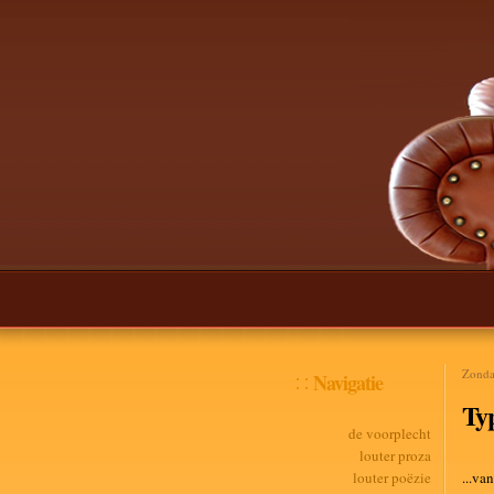
Zonda
Navigatie
Typ
de voorplecht
louter proza
louter poëzie
...va