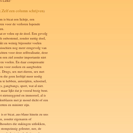
es Lieke"
e
Zelf een column schrijven
,
)
 is bicat een lichtje, een
ren voor de verloren lopende
en.
at er velen op de dool. Een gevolg
ch onbestemd, zonder nuttig doel,
akt en weinig bijzonder voelen
isschien nog meer eengevolg van
chten voor deze zelfrealisatie, deze
n een ziel zonder importantie niet
ven voelen. En daar compensatie
en voor zoeken en aangboden
n. Drugs, sex met dieren, sex met
en die geen leeftijd meer nodig
n te hebben, autorijden, schoeisel,
s, gangbangs, sport, wat al niet.
 maar lijkt dat je vooral bezig bent.
et nietszeggend en immoreel, al is
llenblazen met je mond dicht of een
etten en minister zijn.
is er bicat..aus blaue hinein zu uns
n, zonder eigenaren of
lhouders die stakingen uitlokken,
 stompzinnig geleuter, nee, de