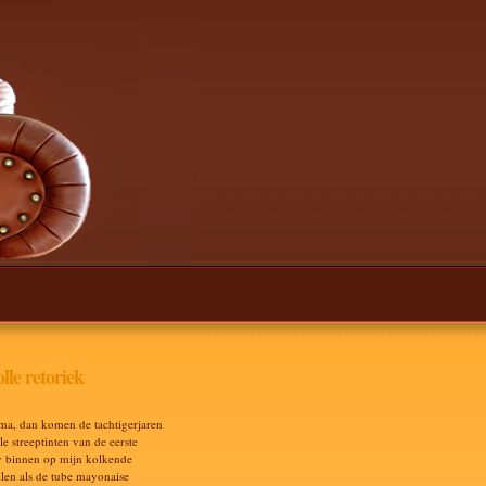
lle retoriek
ma, dan komen de tachtigerjaren
e streeptinten van de eerste
v binnen op mijn kolkende
len als de tube mayonaise