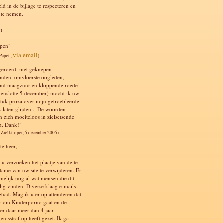
ld in de bijlage te respecteren en
t te nemen.
et
apen"
via email
 Papen,
)
geroerd, met geknepen
nden, omvloerste oogleden,
nd maagzuur en kloppende roede
s tenslotte 5 december) mocht ik uw
 stuk proza over mijn getroebleerde
s laten glijden... De woorden
n zich moeiteloos in zielsetsende
n. Dank!"
 Zielknijper, 5 december 2005)
te heer,
 u verzoeken het plaatje van de te
dame van uw site te verwijderen. Er
amelijk nog al wat mensen die dit
llig vinden. Diverse klaag e-mails
ehad. Mag ik u er op attenderen dat
er om Kinderporno gaat en de
er daar meer dan 4 jaar
enisstraf op heeft gezet. Ik ga