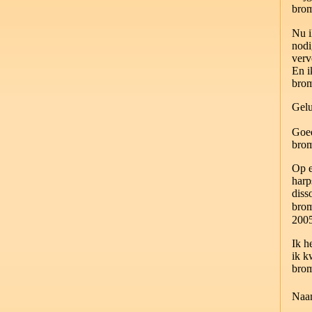
bro
Nu i
nodi
verv
En i
bro
Gelu
Goe
bro
Op e
harp
diss
bro
200
Ik h
ik k
bro
Naa