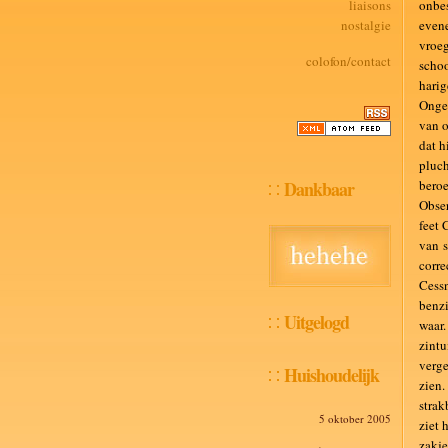
liaisons
onbes
nostalgie
evene
vroeg
colofon/contact
schoo
harig
Onges
van o
dat h
pluch
Dankbaar
beroe
Obser
feet 
van s
corre
Cessn
benzi
Uitgelogd
waar.
zintu
verge
Huishoudelijk
zien.
strak
5 oktober 2005
ziet 
zakje