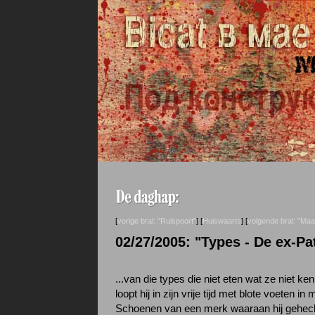
[
vorige bral: "Ruispoort"
] [
Huiswaarts
] [
volgende bral: "Ma
02/27/2005: "Types - De ex-Pa
...van die types die niet eten wat ze niet ken
loopt hij in zijn vrije tijd met blote voeten i
Schoenen van een merk waaraan hij gehecht 