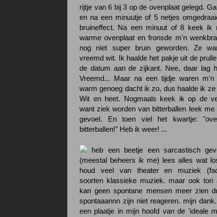
rijtje van 6 bij 3 op de ovenplaat gelegd. 
en na een minuutje of 5 netjes omgedraai
bruineffect. Na een minuut of 8 keek ik
warme ovenplaat en fronsde m'n wenkbr
nog niet super bruin geworden. Ze wa
vreemd wit. Ik haalde het pakje uit de prul
de datum aan de zijkant. Nee, daar lag h
Vreemd... Maar na een tijdje waren m'n b
warm genoeg dacht ik zo, dus haalde ik ze 
Wit en heet. Nogmaals keek ik op de v
want ziek worden van bitterballen leek me n
gevoel. En toen viel het kwartje: "overh
bitterballen!" Heb ik weer! ...
heb een beetje een sarcastisch gev
(meestal beheers ik me) lees alles wat los
houd veel van theater en muziek (fad
soorten klassieke muziek. maar ook tori
kan geen spontane mensen meer zien d
spontaaannn zijn niet reageren. mijn dank.
een plaatje in mijn hoofd van de 'ideale m