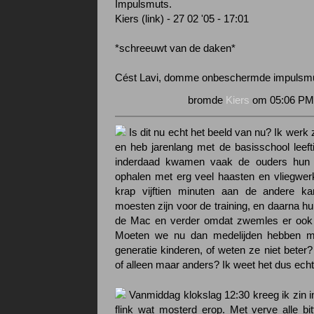
Impulsmuts.
Kiers (link) - 27 02 '05 - 17:01
*schreeuwt van de daken*
Cést Lavi, domme onbeschermde impulsmu
bromde
Kiers
om 05:06 PM 
Is dit nu echt het beeld van nu? Ik werk 
en heb jarenlang met de basisschool leeft
inderdaad kwamen vaak de ouders hun 
ophalen met erg veel haasten en vliegwe
krap vijftien minuten aan de andere k
moesten zijn voor de training, en daarna h
de Mac en verder omdat zwemles er oo
Moeten we nu dan medelijden hebben m
generatie kinderen, of weten ze niet beter?
of alleen maar anders? Ik weet het dus echt
Vanmiddag klokslag 12:30 kreeg ik zin in
flink wat mosterd erop. Met verve alle bit