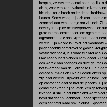
koopt hij ze met een aantal paar tegelijk in 
als hij voor een korte vakantie in Nederland 
kleurige korte broek onder de donkerblauw
Lauren. Soms waagt hij zich aan Lacoste ma
zonnebril aan een koordje om zijn nek. Zijn
hockeyden op de bedrijfssportvelden en dur
grote internationale ondernemingen met n
afgeronde studie aan Nijenrode bracht hem 
wereld. Zijn blonde lok over het voorhoofd wee
jongensachtig achterover te gooien. Jeugdi
vastberadenheid, iets waar zijn vrouw als ee
Ook haar ouders vonden hem ideaal. Zijn vro
een wereld van horloges en dure geurtjes a
het zwembad van de Hollandse Club. Sherr
collega's, maids en luxe air conditioners o
zijn haar wereld. Hij werkt veel en hard. Zeke
op kantoor en daarna met de jongens. Hij he
gehad met kreeft bij het eten, een geitenoo
levende sushi. In het buitenland wordt veel
hoort dat daar nu eenmaal. Lange speeches
ogen aan tafel maar ook in clubs. Spontaan 