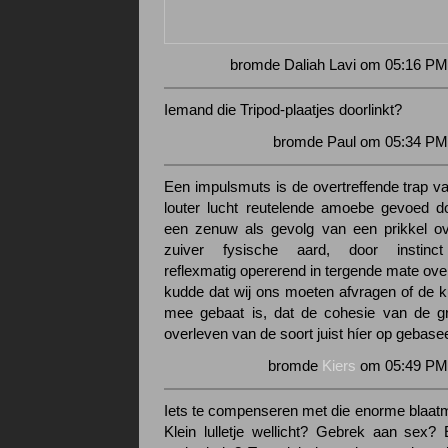
bromde Daliah Lavi om 05:16 PM
Iemand die Tripod-plaatjes doorlinkt?
bromde Paul om 05:34 PM 
Een impulsmuts is de overtreffende trap v
louter lucht reutelende amoebe gevoed d
een zenuw als gevolg van een prikkel ov
zuiver fysische aard, door instinct
reflexmatig opererend in tergende mate ove
kudde dat wij ons moeten afvragen of de ku
mee gebaat is, dat de cohesie van de g
overleven van de soort juist híer op gebasee
bromde
Kiers
om 05:49 PM 
Iets te compenseren met die enorme blaatmu
Klein lulletje wellicht? Gebrek aan sex?