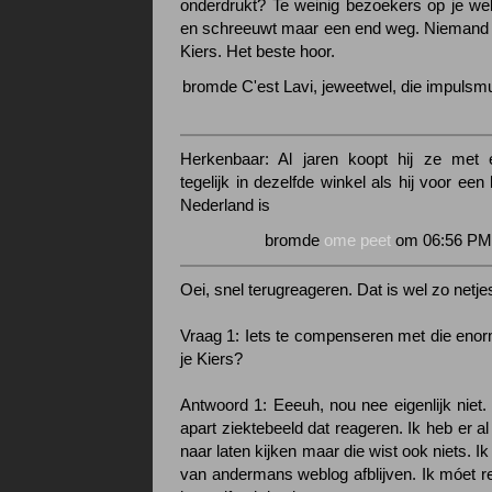
onderdrukt? Te weinig bezoekers op je web
en schreeuwt maar een end weg. Niemand d
Kiers. Het beste hoor.
bromde C'est Lavi, jeweetwel, die impuls
Herkenbaar: Al jaren koopt hij ze met 
tegelijk in dezelfde winkel als hij voor een
Nederland is
bromde
ome peet
om 06:56 PM 
Oei, snel terugreageren. Dat is wel zo netje
Vraag 1: Iets te compenseren met die enor
je Kiers?
Antwoord 1: Eeeuh, nou nee eigenlijk niet.
apart ziektebeeld dat reageren. Ik heb er a
naar laten kijken maar die wist ook niets. I
van andermans weblog afblijven. Ik móet re