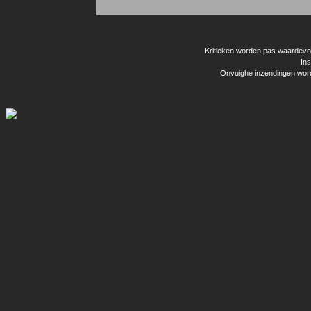
Kritieken worden pas waardevol 
Ins
Onvuighe inzendingen word