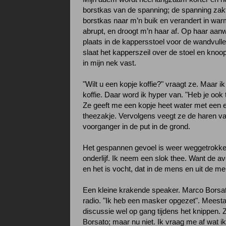
borstkas van de spanning; de spanning zak
borstkas naar m’n buik en verandert in war
abrupt, en droogt m’n haar af. Op haar aanw
plaats in de kappersstoel voor de wandvulle
slaat het kapperszeil over de stoel en knoo
in mijn nek vast.
"Wilt u een kopje koffie?" vraagt ze. Maar ik
koffie. Daar word ik hyper van. "Heb je ook 
Ze geeft me een kopje heet water met een e
theezakje. Vervolgens veegt ze de haren v
voorganger in de put in de grond.
Het gespannen gevoel is weer weggetrokken
onderlijf. Ik neem een slok thee. Want de a
en het is vocht, dat in de mens en uit de m
Een kleine krakende speaker. Marco Borsat
radio. "Ik heb een masker opgezet". Meest
discussie wel op gang tijdens het knippen. 
Borsato; maar nu niet. Ik vraag me af wat ik