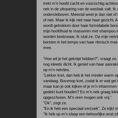
trekt m’n hoofd zacht en voorzichtig achtero
nek in de uitsparing van de wasbak valt. Ik 
ondersteboven. Meestal weet je dan niet of
of niet. Maar ik kijk niet naar haar gezicht. 
wordt getrokken door haar formidabele bors
mijn hoofdhuid te masseren met shampoo 
worden loodzwaar. Ik sluit ze. Op mijn netv
borsten in het tempo van haar ritmisch ma
mee.
"Hoe wil je het geknipt hebben?", vraagt ze
nog steeds dicht. Ik geniet van haar aanrak
op m’n netvlies.
"Lekker kort, dan heb ik het minder warm o
vandaag. Bovenop kort, zodat ik er wat gel 
maar kan je ook kijken of je m’n inhammen 
gedekt kunt houden? En m’n nek graag lekke
opgeschoren. M’n oren mogen ook vrij."
"Ok", zegt ze.
"En ik heb een speciaal verzoek". Ze kijkt 
"Ik heb op m’n slaap een behoorlijke wrat zi