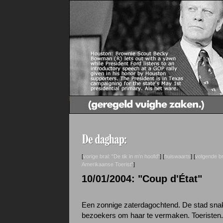
[
vorige bral: "De tik in m’n hoofd"
] [
huiswaarts
] [
volgende br
Amerikaanse Toerist"
]
10/01/2004: "Coup d'État"
Een zonnige zaterdagochtend. De stad sna
bezoekers om haar te vermaken. Toeristen