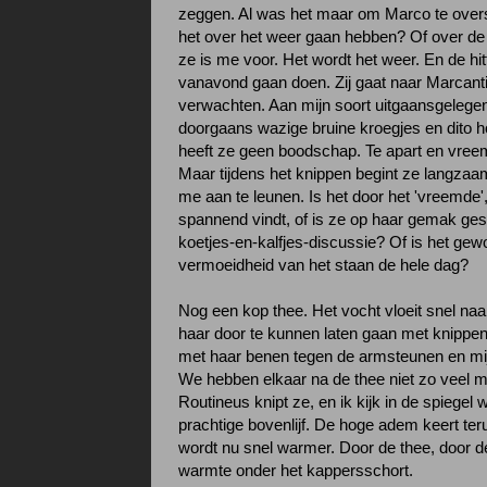
zeggen. Al was het maar om Marco te over
het over het weer gaan hebben? Of over de
ze is me voor. Het wordt het weer. En de hi
vanavond gaan doen. Zij gaat naar Marcant
verwachten. Aan mijn soort uitgaansgelege
doorgaans wazige bruine kroegjes en dito h
heeft ze geen boodschap. Te apart en vree
Maar tijdens het knippen begint ze langza
me aan te leunen. Is het door het 'vreemde',
spannend vindt, of is ze op haar gemak ges
koetjes-en-kalfjes-discussie? Of is het ge
vermoeidheid van het staan de hele dag?
Nog een kop thee. Het vocht vloeit snel na
haar door te kunnen laten gaan met knippen
met haar benen tegen de armsteunen en mi
We hebben elkaar na de thee niet zo veel me
Routineus knipt ze, en ik kijk in de spiegel
prachtige bovenlijf. De hoge adem keert teru
wordt nu snel warmer. Door de thee, door d
warmte onder het kappersschort.