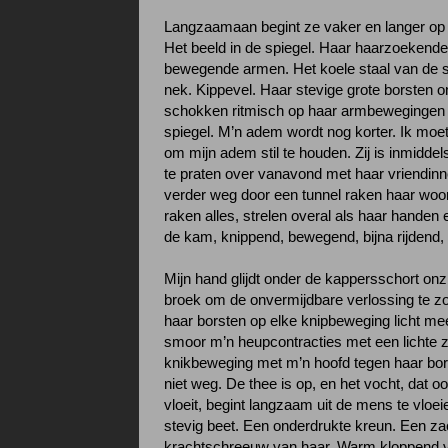
Langzaamaan begint ze vaker en langer op 
Het beeld in de spiegel. Haar haarzoekende
bewegende armen. Het koele staal van de s
nek. Kippevel. Haar stevige grote borsten on
schokken ritmisch op haar armbewegingen
spiegel. M’n adem wordt nog korter. Ik mo
om mijn adem stil te houden. Zij is inmidd
te praten over vanavond met haar vriendinn
verder weg door een tunnel raken haar woo
raken alles, strelen overal als haar handen
de kam, knippend, bewegend, bijna rijdend,
Mijn hand glijdt onder de kappersschort onz
broek om de onvermijdbare verlossing te zo
haar borsten op elke knipbeweging licht m
smoor m’n heupcontracties met een lichte 
knikbeweging met m’n hoofd tegen haar bors
niet weg. De thee is op, en het vocht, dat 
vloeit, begint langzaam uit de mens te vloe
stevig beet. Een onderdrukte kreun. Een za
krachtschreeuw van haar. Warm kloppend v