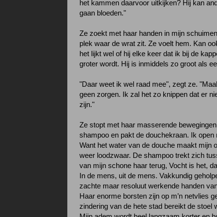
het kammen daarvoor uitkijken? Hij kan and
gaan bloeden."
Ze zoekt met haar handen in mijn schuimen
plek waar de wrat zit. Ze voelt hem. Kan oo
het lijkt wel of hij elke keer dat ik bij de k
groter wordt. Hij is inmiddels zo groot als e
"Daar weet ik wel raad mee", zegt ze. "Maa
geen zorgen. Ik zal het zo knippen dat er nie
zijn."
Ze stopt met haar masserende bewegingen 
shampoo en pakt de douchekraan. Ik open 
Want het water van de douche maakt mijn 
weer loodzwaar. De shampoo trekt zich tus
van mijn schone haar terug, Vocht is het, da
In de mens, uit de mens. Vakkundig geholp
zachte maar resoluut werkende handen van
Haar enorme borsten zijn op m’n netvlies g
zindering van de hete stad bereikt de stoel wa
Mijn adem wordt heel langzaam korter en h