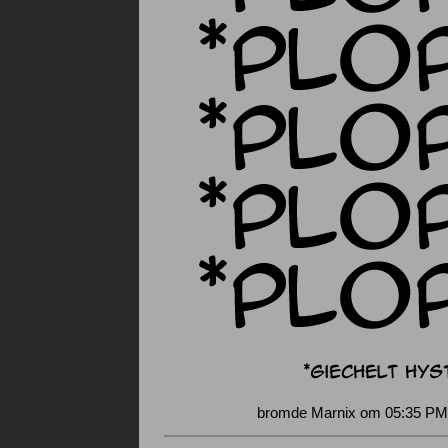
bromde Marnix om 05:35 PM 