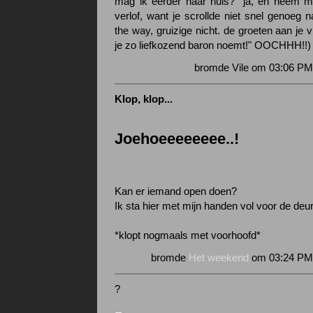
mag ik eerder naar huis? "ja, en neem m
verlof, want je scrollde niet snel genoeg 
the way, gruizige nicht. de groeten aan je v
je zo liefkozend baron noemt!" OOCHHH!!)
bromde Vile om 03:06 PM
Klop, klop...
Joehoeeeeeeee..!
Kan er iemand open doen?
Ik sta hier met mijn handen vol voor de deur
*klopt nogmaals met voorhoofd*
bromde
Het weekend
om 03:24 PM 
?