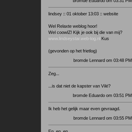
bromde Eduardo om 03:31 PM 
lindsey :: 01 oktober 13:03 :: website
Wel Relaxte weblog hoor!
Wel coowlZ! Kijk je ook bij die van mij?
www.lindseystar.web-log.nl
Kus
(gevonden op het frietlog)
bromde Lennard om 03:48 PM 
Zeg...
...is dat niet de kapster van Vilé?
bromde Eduardo om 03:51 PM 
Ik heb het gelijk maar even gevraagd.
bromde Lennard om 03:55 PM 
En, en, en...