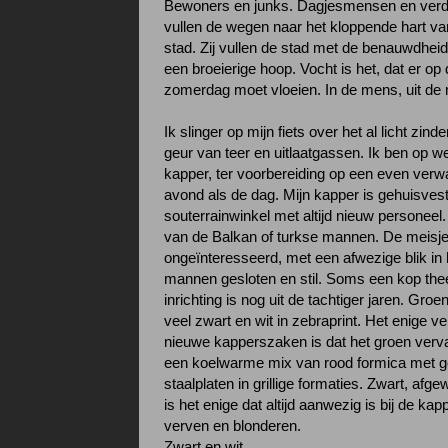
Bewoners en junks. Dagjesmensen en verd
vullen de wegen naar het kloppende hart v
stad. Zij vullen de stad met de benauwdheid
een broeierige hoop. Vocht is het, dat er op
zomerdag moet vloeien. In de mens, uit de
Ik slinger op mijn fiets over het al licht zind
geur van teer en uitlaatgassen. Ik ben op w
kapper, ter voorbereiding op een even verw
avond als de dag. Mijn kapper is gehuisvest
souterrainwinkel met altijd nieuw personeel
van de Balkan of turkse mannen. De meisj
ongeïnteresseerd, met een afwezige blik in
mannen gesloten en stil. Soms een kop the
inrichting is nog uit de tachtiger jaren. Gro
veel zwart en wit in zebraprint. Het enige ve
nieuwe kapperszaken is dat het groen verv
een koelwarme mix van rood formica met g
staalplaten in grillige formaties. Zwart, afge
is het enige dat altijd aanwezig is bij de kap
verven en blonderen.
Zwart en wit.