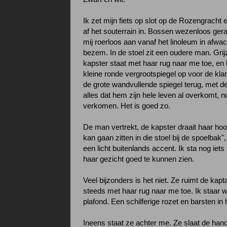
Ik zet mijn fiets op slot op de Rozengracht e
af het souterrain in. Bossen wezenloos gera
mij roerloos aan vanaf het linoleum in afwa
bezem. In de stoel zit een oudere man. Gri
kapster staat met haar rug naar me toe, en
kleine ronde vergrootspiegel op voor de klan
de grote wandvullende spiegel terug, met d
alles dat hem zijn hele leven al overkomt, n
verkomen. Het is goed zo.
De man vertrekt, de kapster draait haar hoo
kan gaan zitten in die stoel bij de spoelbak"
een licht buitenlands accent. Ik sta nog iet
haar gezicht goed te kunnen zien.
Veel bijzonders is het niet. Ze ruimt de kapt
steeds met haar rug naar me toe. Ik staar w
plafond. Een schilferige rozet en barsten in 
Ineens staat ze achter me. Ze slaat de ha