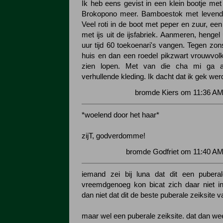
Ik heb eens gevist in een klein bootje met
Brokopono meer. Bamboestok met levend 
Veel roti in de boot met peper en zuur, ee
met ijs uit de ijsfabriek. Aanmeren, hengel 
uur tijd 60 toekoenari's vangen. Tegen zo
huis en dan een roedel pikzwart vrouwvol
zien lopen. Met van die cha mi ga ab
verhullende kleding. Ik dacht dat ik gek wer
bromde Kiers om 11:36 AM
*woelend door het haar*
zijT, godverdomme!
bromde Godfriet om 11:40 AM
iemand zei bij luna dat dit een puberal
vreemdgenoeg kon bicat zich daar niet i
dan niet dat dit de beste puberale zeiksite 
maar wel een puberale zeiksite. dat dan we