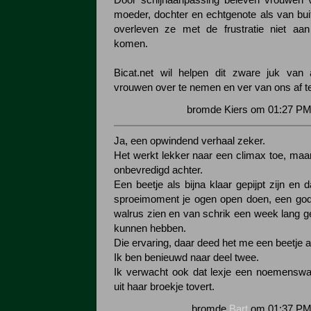
Door schijnaanpassing beleven vrouwen v
moeder, dochter en echtgenote als van bui
overleven ze met de frustratie niet aan
komen.
Bicat.net wil helpen dit zware juk van 
vrouwen over te nemen en ver van ons af t
bromde Kiers om 01:27 PM
Ja, een opwindend verhaal zeker.
Het werkt lekker naar een climax toe, maar
onbevredigd achter.
Een beetje als bijna klaar gepijpt zijn en 
sproeimoment je ogen open doen, een godsg
walrus zien en van schrik een week lang g
kunnen hebben.
Die ervaring, daar deed het me een beetje 
Ik ben benieuwd naar deel twee.
Ik verwacht ook dat lexje een noemensw
uit haar broekje tovert.
bromde
Bart
om 01:37 PM 