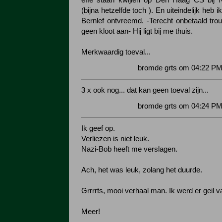
effe staan kwijlen op Den Haag CS bij 
(bijna hetzelfde toch ). En uiteindelijk heb 
Bernlef ontvreemd. -Terecht onbetaald tro
geen kloot aan- Hij ligt bij me thuis.
Merkwaardig toeval...
bromde grts om 04:22 PM
3 x ook nog... dat kan geen toeval zijn...
bromde grts om 04:24 PM
Ik geef op.
Verliezen is niet leuk.
Nazi-Bob heeft me verslagen.
Ach, het was leuk, zolang het duurde.
Grrrrts, mooi verhaal man. Ik werd er geil v
Meer!