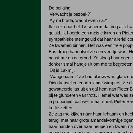
De bel ging.
'Verwacht je bezoek?'
'Ay mi brada, wacht even na?'
Ik keek naar het Tv-scherm dat nog altijd a
geluid. Ik hoorde een meisje kirren en Piete
sympathieke stemgeluid dat haar allerlei co
Ze kwamen binnen. Het was een frêle poppe
Bas droeg haar alsof ze een veertje was. Hi
naast me op de grond. Ze sloeg haar ogen 
donker smal handje uit om me te begroeten
'Dit is Laxmiji.'
-'Aangenaam! ' Ze had blauwzwart glanzend
Dido kapsel en enorm lange wimpers. Ze d
gewatteerde jas uit en gaf hem aan Pieter B
bij te glunderen van trots. Hemel wat was z
in proporties, dat wel, maar smal. Pieter B
koffie zetten.
Ze zag me kijken naar haar lichaam en keek
terug, met haar grote amandelvormige ogen
haar handen over haar heupen en kwam naa
veegde met spuug wat zandkorrels van haa