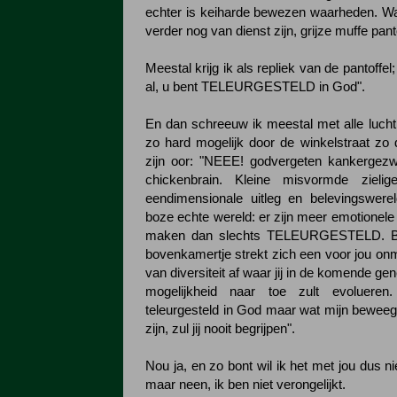
echter is keiharde bewezen waarheden. W
verder nog van dienst zijn, grijze muffe panto
Meestal krijg ik als repliek van de pantoffel; 
al, u bent TELEURGESTELD in God".
En dan schreeuw ik meestal met alle lucht 
zo hard mogelijk door de winkelstraat zo d
zijn oor: "NEEE! godvergeten kankergezw
chickenbrain. Kleine misvormde ziel
eendimensionale uitleg en belevingswere
boze echte wereld: er zijn meer emotionele
maken dan slechts TELEURGESTELD. Bui
bovenkamertje strekt zich een voor jou onm
van diversiteit af waar jij in de komende ge
mogelijkheid naar toe zult evoluere
teleurgesteld in God maar wat mijn bewee
zijn, zul jij nooit begrijpen".
Nou ja, en zo bont wil ik het met jou dus n
maar neen, ik ben niet verongelijkt.