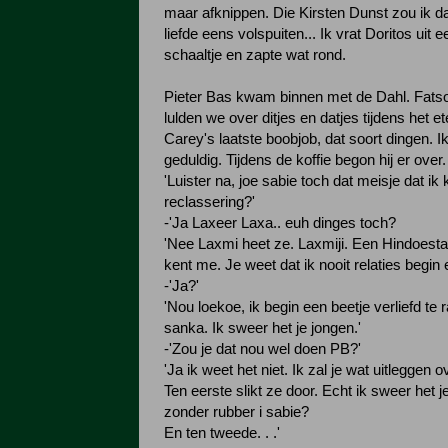
maar afknippen. Die Kirsten Dunst zou ik 
liefde eens volspuiten... Ik vrat Doritos uit
schaaltje en zapte wat rond.
Pieter Bas kwam binnen met de Dahl. Fatsoe
lulden we over ditjes en datjes tijdens het e
Carey's laatste boobjob, dat soort dingen. I
geduldig. Tijdens de koffie begon hij er over.
'Luister na, joe sabie toch dat meisje dat ik
reclassering?'
-'Ja Laxeer Laxa.. euh dinges toch?
'Nee Laxmi heet ze. Laxmiji. Een Hindoest
kent me. Je weet dat ik nooit relaties begin
-'Ja?'
'Nou loekoe, ik begin een beetje verliefd te
sanka. Ik sweer het je jongen.'
-'Zou je dat nou wel doen PB?'
'Ja ik weet het niet. Ik zal je wat uitleggen o
Ten eerste slikt ze door. Echt ik sweer het j
zonder rubber i sabie?
En ten tweede. . .'