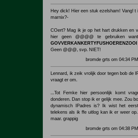
Hey dick! Hier een stuk ezelsham! Vang! t 
marnix?-
COert? Mag ik je op het hart drukken en vr
hier geen @@@@ te gebruiken want
GOVVERKANKERTYFUSHOERENZOOI
Geen @@@, svp. NIET!
bromde grts om 04:34 PM
Lennard, ik zeik vrolijk door tegen bob de I
vraagt er om.
...Tot Femke hier persoonlijk komt vrag
donderen. Dan stop ik er gelijk mee. Zou b
dynamisch IPadres is? Ik wist het eers
telekens als ik ffe uitlog kan ik er weer op
maar. grappig
bromde grts om 04:38 PM