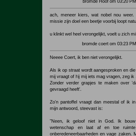
bromde Hoof om 03:20 PM 
ach, meneer kiers, wat nobel nou weer.
missie zijn doel een beetje voorbij loopt natuu
u klinkt wel heel verongelijkt, voelt u zich 
bromde coert om 03:23 PM
Neeee Coert, ik ben niet verongelijkt.
Als ik op straat wordt aangesproken en die
mij vraagt of hij mij iets mag vragen, zeg ik a
Zonder verder grapjes te maken over 'dat
gevraagd heeft'.
Zo'n pantoffel vraagt dan meestal of ik i
mijn antwoord, steevast is:
"Neen, ik geloof niet in God. Ik bou
wetenschap en laat af en toe ruimte
onberedeneerbaarheden en vage zaken. Mi