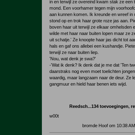
in en terwijl ze overeind kwam stak ze een 
mond. Een voorhamer tegen mijn voorhoofd 
aan kunnen komen. Ik kreunde en wreef in 
stond op en trok haar grote roze jas aan. P
boven haar uit terwijl ze elkaar omhelsden 
wilde met haar naar buiten lopen maar ze ze
uit schatje.' Ze knoopte haar jas dicht tot a
hals en gaf ons allebei een kushandje. Piet
terwijl ze naar buiten liep.
'Nou, wat denk je swa?'
-'Wat ik denk? Ik denk dat je me dat 'Ten twe
daarstraks nog even moet toelichten jongen.'
waardig, maar langzaam naar de deur. Ze l
gangmuur en hield haar benen iets wijd.
Reedsch...134 toevoegingen, r
w00t
bromde Hoof om 10:38 AM 