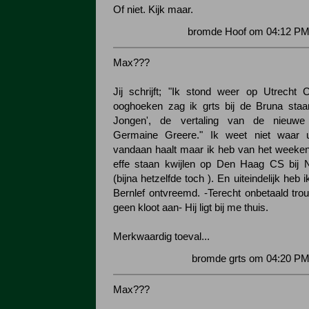
Of niet. Kijk maar.
bromde Hoof om 04:12 PM 
Max???
Jij schrijft; "Ik stond weer op Utrecht C
ooghoeken zag ik grts bij de Bruna staan
Jongen', de vertaling van de nieuwe 
Germaine Greere."
Ik weet niet waar 
vandaan haalt maar ik heb van het weeke
effe staan kwijlen op Den Haag CS bij 
(bijna hetzelfde toch ). En uiteindelijk heb
Bernlef ontvreemd. -Terecht onbetaald tro
geen kloot aan- Hij ligt bij me thuis.
Merkwaardig toeval...
bromde grts om 04:20 PM
Max???