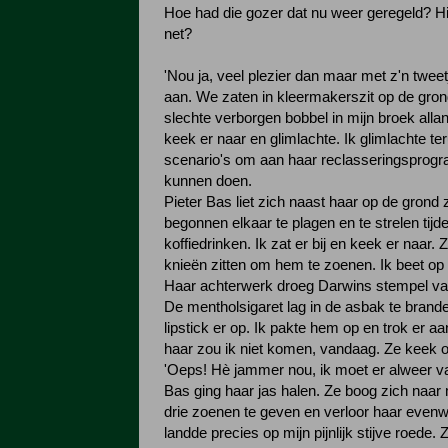
Hoe had die gozer dat nu weer geregeld? Hi
net?
'Nou ja, veel plezier dan maar met z'n tweet
aan. We zaten in kleermakerszit op de gron
slechte verborgen bobbel in mijn broek alla
keek er naar en glimlachte. Ik glimlachte t
scenario's om aan haar reclasseringspro
kunnen doen.
Pieter Bas liet zich naast haar op de grond
begonnen elkaar te plagen en te strelen tijd
koffiedrinken. Ik zat er bij en keek er naar. 
knieën zitten om hem te zoenen. Ik beet op 
Haar achterwerk droeg Darwins stempel va
De mentholsigaret lag in de asbak te brand
lipstick er op. Ik pakte hem op en trok er aan
haar zou ik niet komen, vandaag. Ze keek o
'Oeps! Hè jammer nou, ik moet er alweer va
Bas ging haar jas halen. Ze boog zich naa
drie zoenen te geven en verloor haar evenw
landde precies op mijn pijnlijk stijve roede.