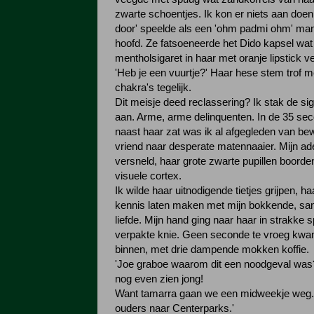
zwarte schoentjes. Ik kon er niets aan doen
door' speelde als een 'ohm padmi ohm' man
hoofd. Ze fatsoeneerde het Dido kapsel wat
mentholsigaret in haar met oranje lipstick 
'Heb je een vuurtje?' Haar hese stem trof me
chakra's tegelijk.
Dit meisje deed reclassering? Ik stak de si
aan. Arme, arme delinquenten. In de 35 sec
naast haar zat was ik al afgegleden van b
vriend naar desperate matennaaier. Mijn a
versneld, haar grote zwarte pupillen boorden
visuele cortex.
Ik wilde haar uitnodigende tietjes grijpen, ha
kennis laten maken met mijn bokkende, s
liefde. Mijn hand ging naar haar in strakke s
verpakte knie. Geen seconde te vroeg kwa
binnen, met drie dampende mokken koffie.
'Joe graboe waarom dit een noodgeval was?
nog even zien jong!
Want tamarra gaan we een midweekje weg.
ouders naar Centerparks.'