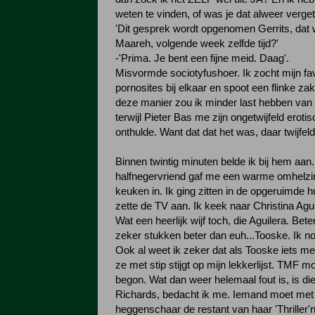
weten te vinden, of was je dat alweer verge
'Dit gesprek wordt opgenomen Gerrits, dat 
Maareh, volgende week zelfde tijd?'
-'Prima. Je bent een fijne meid. Daag'.
Misvormde sociotyfushoer. Ik zocht mijn fa
pornosites bij elkaar en spoot een flinke za
deze manier zou ik minder last hebben van
terwijl Pieter Bas me zijn ongetwijfeld erot
onthulde. Want dat dat het was, daar twijfeld
Binnen twintig minuten belde ik bij hem aan.
halfnegervriend gaf me een warme omhelzi
keuken in. Ik ging zitten in de opgeruimde 
zette de TV aan. Ik keek naar Christina Agu
Wat een heerlijk wijf toch, die Aguilera. Bet
zeker stukken beter dan euh...Tooske. Ik 
Ook al weet ik zeker dat als Tooske iets mee
ze met stip stijgt op mijn lekkerlijst. TMF m
begon. Wat dan weer helemaal fout is, is di
Richards, bedacht ik me. Iemand moet met
heggenschaar de restant van haar 'Thriller'