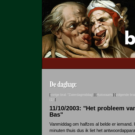
[
vorige bral: "Zaterdagmiddag"
] [
Huiswaarts
] [
volgende bra
(1)"
]
11/10/2003: "Het probleem van
Bas"
Vanmiddag om halfzes al belde er iemand. 
minuten thuis dus ik liet het antwoordappa