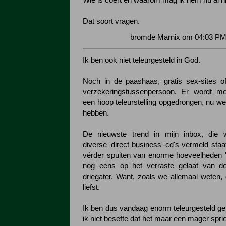
Wie is coert en waarom mag ik hem nú al n
Dat soort vragen.
bromde Marnix om 04:03 PM 
Ik ben ook niet teleurgesteld in God.
Noch in de paashaas, gratis sex-sites of
verzekeringstussenpersoon. Er wordt me 
een hoop teleurstelling opgedrongen, nu we
hebben.
De nieuwste trend in mijn inbox, die wa
diverse 'direct business'-cd's vermeld staa
vérder spuiten van enorme hoeveelheden '
nog eens op het verraste gelaat van de
driegater. Want, zoals we allemaal weten, 
liefst.
Ik ben dus vandaag enorm teleurgesteld ge
ik niet besefte dat het maar een mager spri