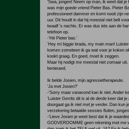
'Swa, jongen! Neem op man, ik weet dat je hu
was mijn goede vriend Pieter Bas. Pieter Ba
professioneel dammer en komt nooit zijn nes
uur. Dit houdt in dat hij meestal niet belt voo
twaalf 's nachts. Er was dus iets aan de ha
telefoon op.
-'Hé Pieter bas.'
'Hey mi biggie brada, my main man! Luister
komen zometeen ik ga wat voor je koken ok
kookt graag. En goed, moet ik zeggen.
Maar hij nodigt me meestal niet zomaar uit.
benieuwd.
Ik belde Josien, mijn agressietherapeute.
'Ja met Josien?'
-'Sorry maar vanavond kan ik niet. Ander ke
'Luister Gerrits dit is al de derde keer dat je
doorgaat ga ik niet met je verder. Dan kun j
verzekering betaalde sessies fluiten, jongen
-'Lieve Josien je weet best dat ik je waarde
GODVERDOMME geen rekening met me we
dan zoek ik het ZELF wel uit. JA? En ik heb