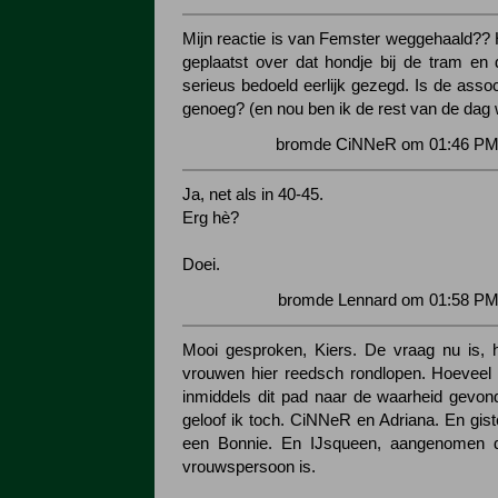
Mijn reactie is van Femster weggehaald??
geplaatst over dat hondje bij de tram e
serieus bedoeld eerlijk gezegd. Is de associ
genoeg? (en nou ben ik de rest van de dag
bromde CiNNeR om 01:46 PM 
Ja, net als in 40-45.
Erg hè?
Doei.
bromde Lennard om 01:58 PM 
Mooi gesproken, Kiers. De vraag nu is, h
vrouwen hier reedsch rondlopen. Hoeveel
inmiddels dit pad naar de waarheid gevon
geloof ik toch. CiNNeR en Adriana. En gist
een Bonnie. En IJsqueen, aangenomen 
vrouwspersoon is.