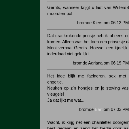
Gerrits, wanneer krijgt u last van Writers
moordtempo!
bromde Kiers om 06:12 PM 
Dat crackrokende prinsje heb ik al eens ee
komen. Alleen was het toen een prinsesje da
Mooi verhaal Gerrits. Hoewel een tijdelijk
inderdaad niet gek lijkt.
bromde Adriana om 06:19 PM 
Het idee blijft me facineren, sex met 
engeltje.
Neuken op z'n hondjes en je steving vas
vleugels!
Ja dat lijkt me wat...
bromde
Bart
om 07:02 PM 
Wacht, ik krijg net een chainletter doorgem
best gedaan en zend het hierbij door aa