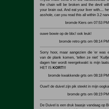
the chain will be broken and the devil wi
your brain out. And eat your liver with.... 
asshole, can you read this all within 3.2 n
bromde Kiers om 07:53 PM 
ouwe bowie op de bbc! ook leuk!
bromde retro grts om 08:14 PM
Sorry hoor, maar aangezien die 'er was ee
van de plank komen, 'tellen ze niet' 'Kuifj
dagen hier wordt neergekwakt is mijn laats
HET IS
KORT
!!!
bromde kwakkende grts om 08:18 PM 
Ouw!! de duivel zijn pik steekt in mijn oogk
bromde grts om 08:19 PM
De Duivel is een druk baasje vandaag op Bi