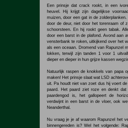
Een prinsje dat crack rookt, in een ivo
heuvel. Hij krijgt zijn dagelijkse voorr
muizen, door een gat in de zolderplanken. Hi
door de deur, niet door het torenraam of z
schoorsteen. En hij rookt geen tabak. Al
door een barst in de plafond. Avond aan av
vensterbank te roken, uitkijkend over het 
als een oceaan. Dromend van Rapunzel me
lokken, terwijl zijn tanden 1 voor 1 uitva
dieper en dieper in hun grijze kassen wegzi
Natuurlijk raspen de knokkels van papa 
maken! Het prinsje slaat wat LSD achterove
uit. Pa houdt niet van zoet dus hij voert de
paard. Het paard ziet roze en denkt dat
paardengod is, het gallopeert de hori
verdwijnt in een barst in de vloer, ook we
Neanderthal.
Nu vraag je je af waarom Rapunzel het ver
binnengereden is? Wel het volgende: Rap