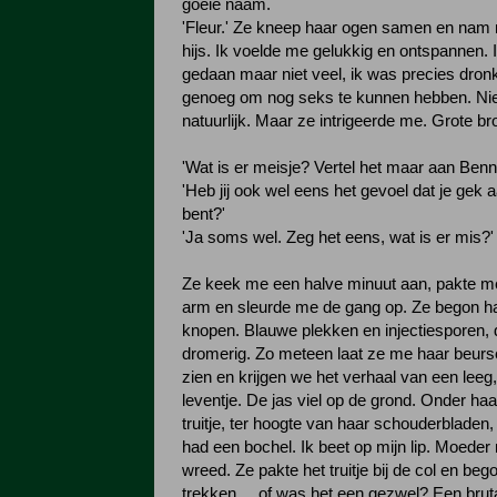
goeie naam.
'Fleur.' Ze kneep haar ogen samen en nam 
hijs. Ik voelde me gelukkig en ontspannen. 
gedaan maar niet veel, ik was precies dron
genoeg om nog seks te kunnen hebben. Nie
natuurlijk. Maar ze intrigeerde me. Grote b
'Wat is er meisje? Vertel het maar aan Benn
'Heb jij ook wel eens het gevoel dat je gek
bent?'
'Ja soms wel. Zeg het eens, wat is er mis?'
Ze keek me een halve minuut aan, pakte me 
arm en sleurde me de gang op. Ze begon haa
knopen. Blauwe plekken en injectiesporen, 
dromerig. Zo meteen laat ze me haar beur
zien en krijgen we het verhaal van een leeg
leventje. De jas viel op de grond. Onder ha
truitje, ter hoogte van haar schouderbladen,
had een bochel. Ik beet op mijn lip. Moeder 
wreed. Ze pakte het truitje bij de col en bego
trekken. ...of was het een gezwel? Een brut