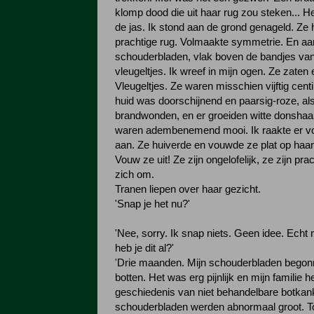
klomp dood die uit haar rug zou steken... Het 
de jas. Ik stond aan de grond genageld. Ze
prachtige rug. Volmaakte symmetrie. En aa
schouderbladen, vlak boven de bandjes va
vleugeltjes. Ik wreef in mijn ogen. Ze zaten
Vleugeltjes. Ze waren misschien vijftig cent
huid was doorschijnend en paarsig-roze, al
brandwonden, en er groeiden witte donshaar
waren adembenemend mooi. Ik raakte er vo
aan. Ze huiverde en vouwde ze plat op haar 
Vouw ze uit! Ze zijn ongelofelijk, ze zijn pra
zich om.
Tranen liepen over haar gezicht.
'Snap je het nu?'
'Nee, sorry. Ik snap niets. Geen idee. Echt 
heb je dit al?'
'Drie maanden. Mijn schouderbladen begonn
botten. Het was erg pijnlijk en mijn familie h
geschiedenis van niet behandelbare botkank
schouderbladen werden abnormaal groot. To