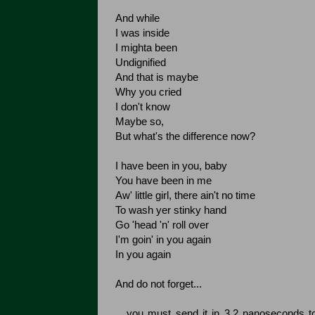
And while
I was inside
I mighta been
Undignified
And that is maybe
Why you cried
I don't know
Maybe so,
But what's the difference now?
I have been in you, baby
You have been in me
Aw' little girl, there ain't no time
To wash yer stinky hand
Go 'head 'n' roll over
I'm goin' in you again
In you again
And do not forget...
....you must send it in 3.2 nanoseconds to