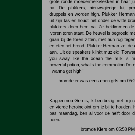
grote ronde moedermelkvlekken in haar ju
na. De plukkers, nieuwsgierige lui, p
druppels en worden high. Plukker Herman
uit zijn tas en houdt het onder de witte b
plukkers doen hem na. Ze beklimmen de
ivoren toren staat. De heuvel is begroeid 
gaan bij de toren zitten, met hun rug tegen
en eten het brood. Plukker Herman zet de 
aan. Uit de speakers klinkt muziek: 'Forw
you sway like the ocean the milk is m
powerful potion, what's the commotion I'm n
I wanna get high!'
bromde er was eens enen grts om 05:
Kappen nou Gerrits, ik ben bezig met mijn
en vierde heroinejoint om je bij te houden
pas maandag, ben al voor de helft door 
heen.
bromde Kiers om 05:58 PM 