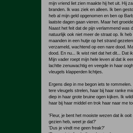
mijn vriend liet zien maakte hij het uit. Hij za
branden. Ik was ziek en alleen. Ik ben gest
heb al mijn geld opgenomen en ben op Bar
laatste dagen gaan vieren. Maar het groeid
Naast het feit dat de pijn verlammend was d
natuurlijk ook niet meer de straat op. Ik heb 
maanden in een hutje op het strand gezete
verzameld, wachtend op een nare dood. Maa
dood. En nu... Ik wist niet dat het dit... Dat i
Mijn vader roept mijn hele leven al dat ik e
lachtte zenuwachtig en veegde in haar oog
vleugels klapperden lichtjes.
Ergens diep in me begon iets te rommelen. 
tere vleugels strelen, haar bij haar ranke m
diep in haar grote bruine ogen kijken. Ik wil
haar bij haar middel en trok haar naar me to
'Fleur, je bent het mooiste wezen dat ik ooi
gezien heb, weet je dat?'
'Dus je vindt me geen freak?'