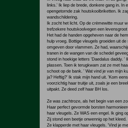
links.' Ik liep de brede, donkere gang in. In
opengetornde zak houtskoolbriketten. Ik za
wandschildering.
Ik zocht het licht. Op de crèmewitte muur 
trefzekere houtskoolvegen een levensgroot 
Het had de handen opgeheven naar de heme
hulp vroeg. Bottige vleugels groeiden uit de
omgeven door vlammen. Ze had, waarschijn
tranen in de wangen van de schedel geveeg
stond in hoekige letters 'Daedalus daddy. ' 
plassen. Toen ik terugkwam zat ze met haa
schoot op de bank. ' Wat vind je van mijn kun
ja? Heftig?' Ik stak mijn hand uit. 'Kom eens 
voorzichtig haar truitje uit, zoals je een br
uitpakt. Ze deed zelf haar BH los.
Ze was zachtroze, als het begin van een z
Haar perfect gevormde borsten harmonieer
haar vleugels. Ze WAS een engel. Ik ging op
Zij stond een beetje onwennig op het kleed.
Ze klapperde met haar vleugels. 'Vind je me