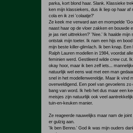
parka, kort blond haar. Slank. Klassieke trek
ken mijn klassiekers, dus ik liep op haar af
cola en ik zei 'colaatje?'
Ze keek me verward aan en mompelde 'Goed
naast haar op de vloer zakken en bouwde een
je jas niet uittrekken?' 'Nee.' Ik haalde mij
ontstak mijn toeter. Ik nam een hijs en boo
mijn beste killer-glimlach. Ik ben knap. Een
Ralph Lauren modellen in 1984, voordat all
feminien werd. Gestileerd wilde crew cut. I
okay hoor, maar ik ben zelf iets... mannelijk
natuurlijk wel eens wat met een man gedaan, 
snel in het modellenwereldje. Maar ik vind
overweldigend. Een poel van gevoelens zo d
bang van word. Ik heb het dus maar een ke
meisjes zijn natuurlijk ook veel aantrekkelij
tuin-en-keuken manier.
Ze reageerde nauwelijks maar nam de joint 
er gulzig aan.
'Ik ben Benno.' God ik was mijn ouders da