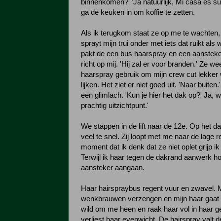
binnenkomen?' 'Ja natuurlijk, Mi casa es su 
ga de keuken in om koffie te zetten.
Als ik terugkom staat ze op me te wachten,
sprayt mijn trui onder met iets dat ruikt al
pakt de een bus haarspray en een aansteker
richt op mij. 'Hij zal er voor branden.' Ze wee
haarspray gebruik om mijn crew cut lekker w
lijken. Het ziet er niet goed uit. 'Naar buiten
een glimlach. 'Kun je hier het dak op?' Ja,
prachtig uitzichtpunt.'
We stappen in de lift naar de 12e. Op het da
veel te snel. Zij loopt met me naar de lage r
moment dat ik denk dat ze niet oplet grijp ik
Terwijl ik haar tegen de dakrand aanwerk ho
aansteker aangaan.
Haar hairspraybus regent vuur en zwavel. M
wenkbrauwen verzengen en mijn haar gaat in
wild om me heen en raak haar vol in haar g
verliest haar evenwicht. De hairspray valt de