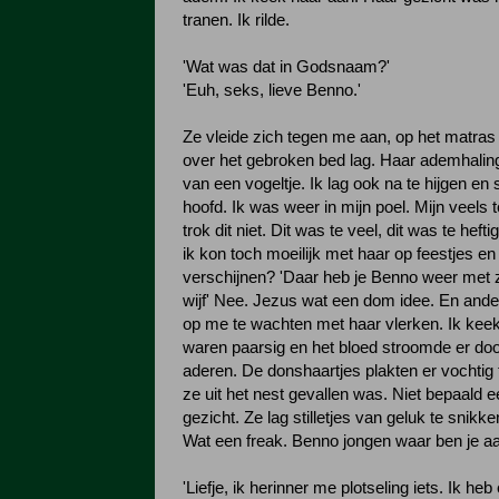
tranen. Ik rilde.
'Wat was dat in Godsnaam?'
'Euh, seks, lieve Benno.'
Ze vleide zich tegen me aan, op het matras 
over het gebroken bed lag. Haar ademhaling
van een vogeltje. Ik lag ook na te hijgen en
hoofd. Ik was weer in mijn poel. Mijn veels t
trok dit niet. Dit was te veel, dit was te heft
ik kon toch moeilijk met haar op feestjes en
verschijnen? 'Daar heb je Benno weer met z
wijf' Nee. Jezus wat een dom idee. En ander
op me te wachten met haar vlerken. Ik keek
waren paarsig en het bloed stroomde er doo
aderen. De donshaartjes plakten er vochtig 
ze uit het nest gevallen was. Niet bepaald e
gezicht. Ze lag stilletjes van geluk te snikk
Wat een freak. Benno jongen waar ben je a
'Liefje, ik herinner me plotseling iets. Ik he