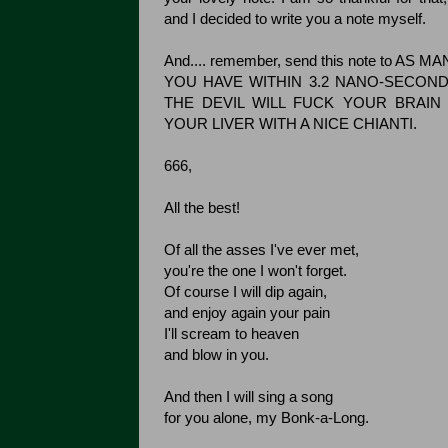
and I decided to write you a note myself.
And.... remember, send this note to AS 
YOU HAVE WITHIN 3.2 NANO-SECON
THE DEVIL WILL FUCK YOUR BRAIN
YOUR LIVER WITH A NICE CHIANTI.
666,
All the best!
Of all the asses I've ever met,
you're the one I won't forget.
Of course I will dip again,
and enjoy again your pain
I'll scream to heaven
and blow in you.
And then I will sing a song
for you alone, my Bonk-a-Long.