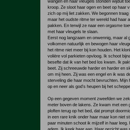
wangen en haar vleugels stonden wijduit t
kroop. Ze sloot haar ogen en beet op haar v
zich op mij liet zakken. We begonnen traag 
maar het oudste ritme ter wereld had haar a
pakken. En terwijl ze naar een orgasme to
met haar vleugels te slaan.
Eerst nog langzaam en onwennig, maar al 
volkomen natuurlijk en bewogen haar vleuge
het ritme niet meer bij kon houden. Het klon
volière vol parkieten opvloog. Ik schoot bijna
besefte dat ik van het bed los kwam. Ik pak
beet. Zij schreeuwde harder en harder en s
om mij heen. Zij was een engel en ik was d
sterveling die haar mocht bevruchten. Mijn
op en neer als god's heupen bij het schepp
Op een gegeven moment zweefden we zeke
meter boven de lakens. Ze kwam met een gi
ploften terug op het bed, dat prompt doormid
in een rare knik onder haar maar kon niet 
paar minuten schoot ik mijzelf in haar leeg. 
adem. Ik keek haar aan. Haar gezicht was 