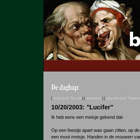
[
vorige bral: "De val"
] [
Huiswaarts
] [
volgende bral: "Pappa 
10/20/2003: "Lucifer"
Ik heb eens een meisje gekend dat-
Op een feestje apart was gaan zitten, op d
een mooi meisje. Handen in de mouwen van