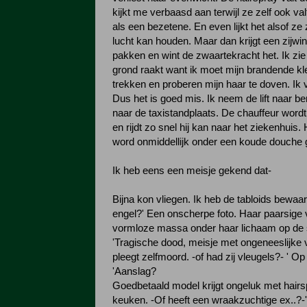
kijkt me verbaasd aan terwijl ze zelf ook val
als een bezetene. En even lijkt het alsof ze 
lucht kan houden. Maar dan krijgt een zijwin
pakken en wint de zwaartekracht het. Ik zie
grond raakt want ik moet mijn brandende kl
trekken en proberen mijn haar te doven. Ik v
Dus het is goed mis. Ik neem de lift naar b
naar de taxistandplaats. De chauffeur wordt
en rijdt zo snel hij kan naar het ziekenhuis. H
word onmiddellijk onder een koude douche 
Ik heb eens een meisje gekend dat-
Bijna kon vliegen. Ik heb de tabloids bewaar
engel?' Een onscherpe foto. Haar paarsige 
vormloze massa onder haar lichaam op de 
'Tragische dood, meisje met ongeneeslijke
pleegt zelfmoord. -of had zij vleugels?- ' O
'Aanslag?
Goedbetaald model krijgt ongeluk met hairsp
keuken. -Of heeft een wraakzuchtige ex..?-'