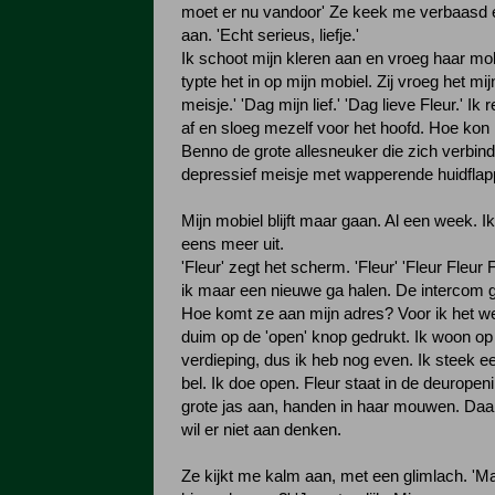
moet er nu vandoor' Ze keek me verbaasd e
aan. 'Echt serieus, liefje.'
Ik schoot mijn kleren aan en vroeg haar mo
typte het in op mijn mobiel. Zij vroeg het mij
meisje.' 'Dag mijn lief.' 'Dag lieve Fleur.' Ik
af en sloeg mezelf voor het hoofd. Hoe kon 
Benno de grote allesneuker die zich verbin
depressief meisje met wapperende huidfla
Mijn mobiel blijft maar gaan. Al een week. I
eens meer uit.
'Fleur' zegt het scherm. 'Fleur' 'Fleur Fleur F
ik maar een nieuwe ga halen. De intercom ga
Hoe komt ze aan mijn adres? Voor ik het we
duim op de 'open' knop gedrukt. Ik woon op 
verdieping, dus ik heb nog even. Ik steek e
bel. Ik doe open. Fleur staat in de deuropen
grote jas aan, handen in haar mouwen. Daaro
wil er niet aan denken.
Ze kijkt me kalm aan, met een glimlach. 'Ma