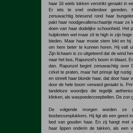
haar 16 wiels lokken verstrikt geraakt in 
Er iets te snel onderdoor gereden. 
zenuwachtig briesend rond haar bungele
pakt haar noodgevallenschaartje maar ze 
doen van haar dodelijke schoonheid. Het pr
hulpkreten wel maar zit te high in zijn hoge
bieden. Maar haar mooie stem lokt en hij 
om hem beter te kunnen horen. Hij valt ui
Zijn lichaam is zo uitgeteerd dat de wind he
naar het bos, Rapunzel's boom in blaast. E
dan. Rapunzel begint zenuwachtig over 
cirkel te praten, maar het prinsje ligt rusti
en streelt haar blonde haar, dat door haar
door de hele boom verward geraakt is. Prinsj
tandeloze woordjes die tegelijk aetheri
klinken, als waspoederzeepbellen. De zon g
De volgende morgen worden ze g
bosbessenplukkers. Hij ligt als een geest in
bed van gouden haar. En zij hangt met 
haar lippen onderin de takken, als een 