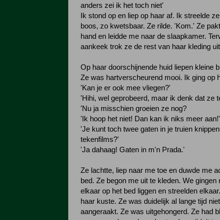
anders zei ik het toch niet'
Ik stond op en liep op haar af. Ik streelde z
boos, zo kwetsbaar. Ze rilde. 'Kom.' Ze pakt
hand en leidde me naar de slaapkamer. Ter
aankeek trok ze de rest van haar kleding uit
Op haar doorschijnende huid liepen kleine b
Ze was hartverscheurend mooi. Ik ging op he
'Kan je er ook mee vliegen?'
'Hihi, wel geprobeerd, maar ik denk dat ze te
'Nu ja misschien groeien ze nog?
'Ik hoop het niet! Dan kan ik niks meer aan!'
'Je kunt toch twee gaten in je truien knippen,
tekenfilms?'
'Ja dahaag! Gaten in m'n Prada.'
Ze lachtte, liep naar me toe en duwde me a
bed. Ze begon me uit te kleden. We gingen 
elkaar op het bed liggen en streelden elkaar.
haar kuste. Ze was duidelijk al lange tijd ni
aangeraakt. Ze was uitgehongerd. Ze had b