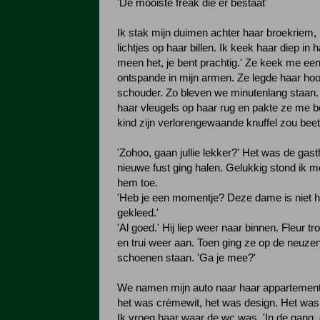
'De mooiste freak die er bestaat'
Ik stak mijn duimen achter haar broekriem,
lichtjes op haar billen. Ik keek haar diep in h
meen het, je bent prachtig.' Ze keek me een
ontspande in mijn armen. Ze legde haar hoo
schouder. Zo bleven we minutenlang staan
haar vleugels op haar rug en pakte ze me b
kind zijn verlorengewaande knuffel zou bee
'Zohoo, gaan jullie lekker?' Het was de gast
nieuwe fust ging halen. Gelukkig stond ik m
hem toe.
'Heb je een momentje? Deze dame is niet 
gekleed.'
'Al goed.' Hij liep weer naar binnen. Fleur tr
en trui weer aan. Toen ging ze op de neuze
schoenen staan. 'Ga je mee?'
We namen mijn auto naar haar appartement
het was crèmewit, het was design. Het was
Ik vroeg haar waar de wc was. 'In de gang,