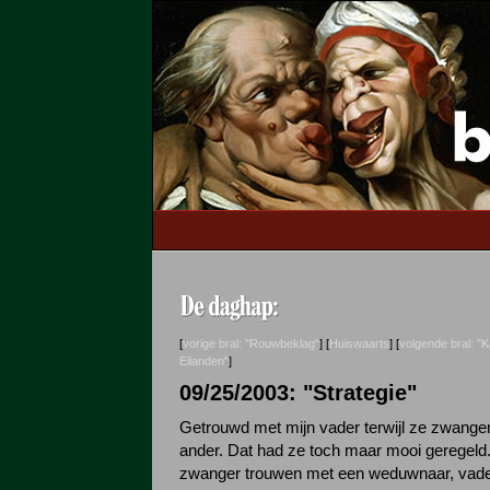
[
vorige bral: "Rouwbeklag"
] [
Huiswaarts
] [
volgende bral: "
Eilanden"
]
09/25/2003: "Strategie"
Getrouwd met mijn vader terwijl ze zwange
ander. Dat had ze toch maar mooi geregeld. 
zwanger trouwen met een weduwnaar, vade