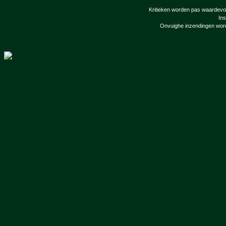
Kritieken worden pas waardevol 
Ins
Onvuighe inzendingen word