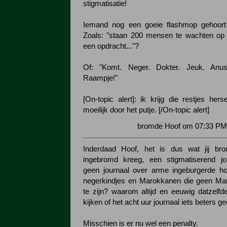
stigmatisatie!
Iemand nog een goeie flashmop gehoort d
Zoals: "staan 200 mensen te wachten op 
een opdracht..."?
Of: "Komt. Neger. Dokter. Jeuk. Anu
Raampje!"
[On-topic alert]: ik krijg die restjes he
moeilijk door het putje. [/On-topic alert]
bromde Hoof om 07:33 PM 
Inderdaad Hoof, het is dus wat jij br
ingebromd kreeg, een stigmatiserend j
geen journaal over arme ingeburgerde ho
negerkindjes en Marokkanen die geen Ma
te zijn? waarom altijd en eeuwig datzelfd
kijken of het acht uur journaal iets beters gee
Misschien is er nu wel een penalty.