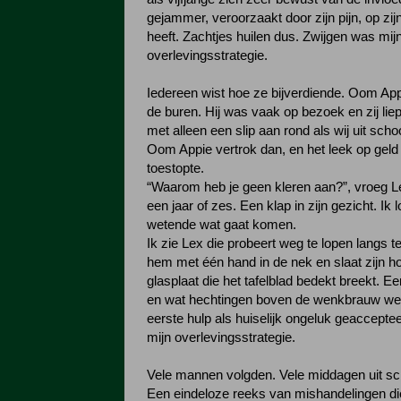
gejammer, veroorzaakt door zijn pijn, op zij
heeft. Zachtjes huilen dus. Zwijgen was mij
overlevingsstrategie.
Iedereen wist hoe ze bijverdiende. Oom App
de buren. Hij was vaak op bezoek en zij lie
met alleen een slip aan rond als wij uit sc
Oom Appie vertrok dan, en het leek op geld 
toestopte.
“Waarom heb je geen kleren aan?”, vroeg Le
een jaar of zes. Een klap in zijn gezicht. Ik l
wetende wat gaat komen.
Ik zie Lex die probeert weg te lopen langs te
hem met één hand in de nek en slaat zijn ho
glasplaat die het tafelblad bedekt breekt. 
en wat hechtingen boven de wenkbrauw we
eerste hulp als huiselijk ongeluk geaccepte
mijn overlevingsstrategie.
Vele mannen volgden. Vele middagen uit sc
Een eindeloze reeks van mishandelingen di