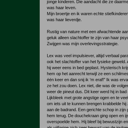
jonge kinderen. Die aandacht die ze daarme
was haar leven.
Mijn broertje en ik waren echte stiefkinder
was haar lieverdje.
Rustig van nature met een afwachtende aar
geluk alleen slachtoffer te zijn van haar psy
Zwijgen was mijn overlevingsstrategie.
Lex was veel impulsiever, altijd verbaal par
ook het slachtoffer van het fysieke geweld. A
hij weer eens in bed geplast. Hysterisch kr
hem op het aanrecht terwijl ze een schilme
één keer en dan snij ik ‘m eraf!” Ik was erv
ze het zou doen. Lex niet, die was de volg
weer de pineut dus. Dit keer werd hij in ba
Lijkbleek met grote angstige ogen en te veel
om iets uit te kunnen brengen krabbelde hij
aan de badrand. Een gerichte schop in zijn
hem terug. De douchekraan ging open en ij
overspoelde hem. Hij bleef bij bewustzijn en
als vijfjarige zich zeer bewust van de invloe