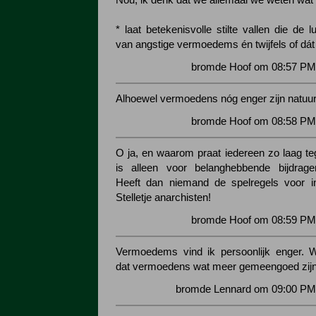
Nou, ik denk dat we allemaal we weten wat d
* laat betekenisvolle stilte vallen die de
van angstige vermoedems én twijfels of dát
bromde Hoof om 08:57 PM 
Alhoewel vermoedens nóg enger zijn natuurl
bromde Hoof om 08:58 PM 
O ja, en waarom praat iedereen zo laag t
is alleen voor belanghebbende bijdrage
Heeft dan niemand de spelregels voor in
Stelletje anarchisten!
bromde Hoof om 08:59 PM 
Vermoedems vind ik persoonlijk enger. W
dat vermoedens wat meer gemeengoed zijn
bromde Lennard om 09:00 PM 