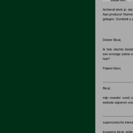
Roer
stelde een
mp
Achteraf denk je: da
Aan producer Nanne
gelegen. Oordeelt u 
Dokter Bicat,
Ik heb slechts beeld
een ernstige ziekte o
heb?
Patient Kiers
Bicat,
mijn moeder vond uw
website signeren vo
supersonische interac
trouwens bicat: pride