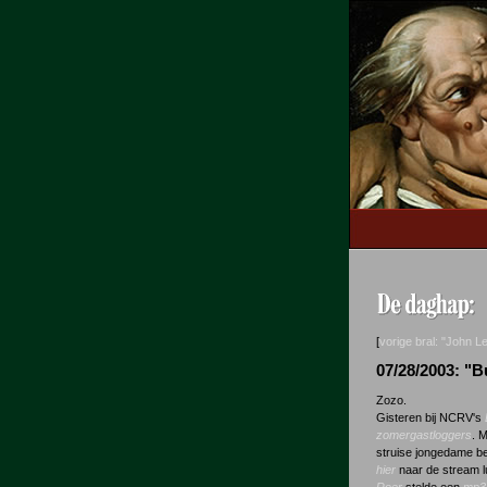
[
vorige bral: "John L
07/28/2003: "
Zozo.
Gisteren bij NCRV's
zomergastloggers
. 
struise jongedame be
hier
naar de stream l