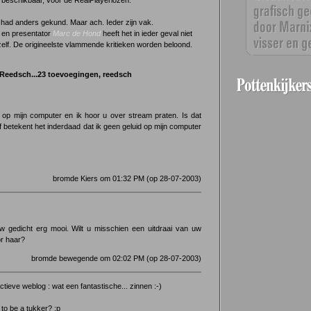
3
beschikbaar, voor de RealPlayerlozen.
t had anders gekund. Maar ach. Ieder zijn vak.
 en presentator
Marc de Hond
heeft het in ieder geval niet
zelf. De origineelste vlammende kritieken worden beloond.
Reedsch...23 toevoegingen, reedsch
 op mijn computer en ik hoor u over stream praten. Is dat
f betekent het inderdaad dat ik geen geluid op mijn computer
bromde Kiers om 01:32 PM (op 28-07-2003)
 gedicht erg mooi. Wilt u misschien een uitdraai van uw
or haar?
bromde bewegende om 02:02 PM (op 28-07-2003)
tieve weblog : wat een fantastische... zinnen :-)
 to be a tukker? :p