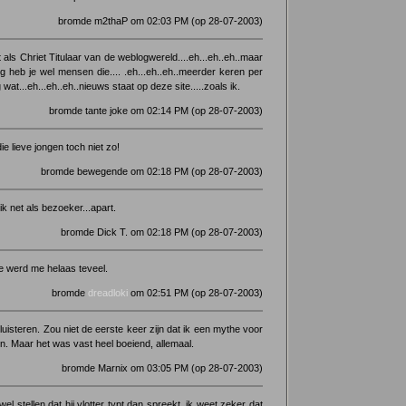
bromde m2thaP om 02:03 PM (op 28-07-2003)
kt als Chriet Titulaar van de weblogwereld....eh...eh..eh..maar
ig heb je wel mensen die.... .eh...eh..eh..meerder keren per
wat...eh...eh..eh..nieuws staat op deze site.....zoals ik.
bromde tante joke om 02:14 PM (op 28-07-2003)
ie lieve jongen toch niet zo!
bromde bewegende om 02:18 PM (op 28-07-2003)
ik net als bezoeker...apart.
bromde Dick T. om 02:18 PM (op 28-07-2003)
gle werd me helaas teveel.
bromde
dreadloki
om 02:51 PM (op 28-07-2003)
e luisteren. Zou niet de eerste keer zijn dat ik een mythe voor
en. Maar het was vast heel boeiend, allemaal.
bromde Marnix om 03:05 PM (op 28-07-2003)
 stellen dat hij vlotter typt dan spreekt, ik weet zeker dat