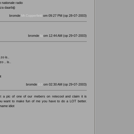
p nationale radio
za daarbij)
bromde
Mr.Copperfield
om 09:27 PM (op 28-07-2003)
bromde
bj
om 12:44 AM (op 29-07-2003)
zo is..
o .. is..
t
bromde
GJ
om 02:30 AM (op 29-07-2003)
 a pic of one of our mebers on retecool and claim it is
 you want to make fun of me you have to do a LOT better.
ame idiot