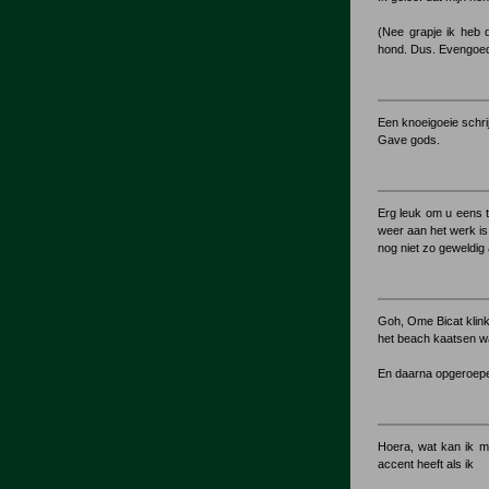
(Nee grapje ik heb 
hond. Dus. Evengoed v
Een knoeigoeie schri
Gave gods.
Erg leuk om u eens 
weer aan het werk is
nog niet zo geweldig 
Goh, Ome Bicat klinkt
het beach kaatsen wa
En daarna opgeroepen 
Hoera, wat kan ik mi
accent heeft als ik