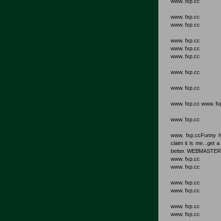
www. fxp.cc
www. fxp.cc
www. fxp.cc
www. fxp.cc
www. fxp.cc
www. fxp.cc
www. fxp.cc
www. fxp.cc
www. fxp.cc www. fx
www. fxp.cc
www. fxp.ccFunny h
claim it is me...get
better. WEBMASTER i
www. fxp.cc
www. fxp.cc
www. fxp.cc
www. fxp.cc
www. fxp.cc
www. fxp.cc