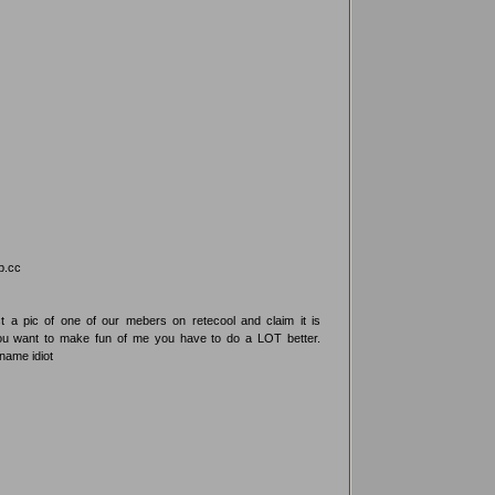
p.cc
 a pic of one of our mebers on retecool and claim it is
 you want to make fun of me you have to do a LOT better.
ame idiot