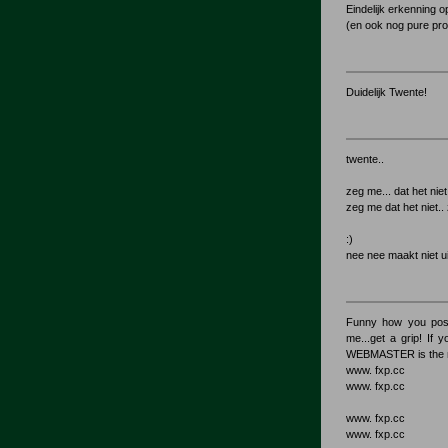
Eindelijk erkenning o
(en ook nog pure pro
Duidelijk Twente!
twente..
zeg me... dat het niet 
zeg me dat het niet.. z
:)
nee nee maakt niet ui
Funny how you post
me...get a grip! If
WEBMASTER is the n
www. fxp.cc
www. fxp.cc
www. fxp.cc
www. fxp.cc