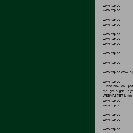
www. fxp.cc
www. fxp.cc
www. fxp.cc
www. fxp.cc
www. fxp.cc
www. fxp.cc
www. fxp.cc
www. fxp.cc
www. fxp.cc
www. fxp.cc www. fx
www. fxp.cc
Funny how you post
me...get a grip! If
WEBMASTER is the n
www. fxp.cc
www. fxp.cc
www. fxp.cc
www. fxp.cc
www. fxp.cc