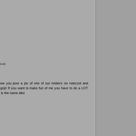
p.cc
ow you post a pic of one of our mebers on retecool and
 a grip! If you want to make fun of me you have to do a LOT
s the name idiot