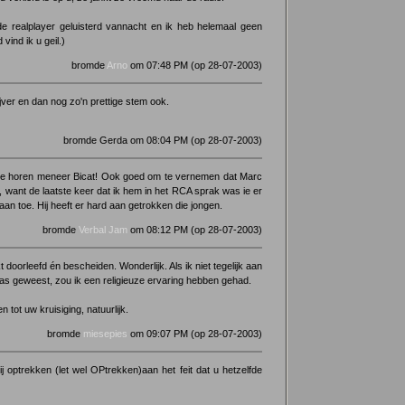
de realplayer geluisterd vannacht en ik heb helemaal geen
ind ik u geil.)
bromde
Arno
om 07:48 PM (op 28-07-2003)
jver en dan nog zo'n prettige stem ook.
bromde Gerda om 08:04 PM (op 28-07-2003)
te horen meneer Bicat! Ook goed om te vernemen dat Marc
, want de laatste keer dat ik hem in het RCA sprak was ie er
aan toe. Hij heeft er hard aan getrokken die jongen.
bromde
Verbal Jam
om 08:12 PM (op 28-07-2003)
 doorleefd én bescheiden. Wonderlijk. Als ik niet tegelijk aan
s geweest, zou ik een religieuze ervaring hebben gehad.
tot uw kruisiging, natuurlijk.
bromde
miesepies
om 09:07 PM (op 28-07-2003)
j optrekken (let wel OPtrekken)aan het feit dat u hetzelfde