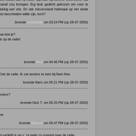
r vanaf zou brengen. Erg leuk gedicht gekozen om voor te
lukkig wel vlot. En dat misverstand helemaal op het einde
n bescheiden wilde zijn, toch?
bromde
snottebelle
om 03:24 PM (op 28-07-2003)
wat doe je?
 is op de radio!
bromde
Rick
om 04:46 PM (op 28-07-2003)
 Ook de radio. Ik zat oesters te eten bij Nam Kee.
bromde Kiers om 05:21 PM (op 28-07-2003)
esters?
bromde Dick T. om 05:33 PM (op 28-07-2003)
nt!
bromde
Racoon
om 05:47 PM (op 28-07-2003)
nd verliefd is op u, ze jankt zo vreemd naar de radio.