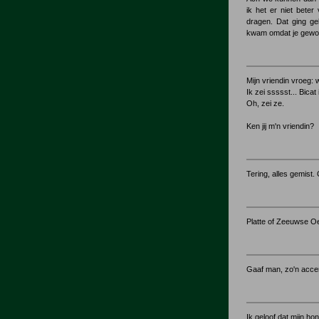
ik het er niet bete
dragen. Dat ging ge
kwam omdat je gewoo
Mijn vriendin vroeg: 
Ik zei ssssst... Bicat
Oh, zei ze.
Ken jij m'n vriendin?
Tering, alles gemist.
Platte of Zeeuwse O
Gaaf man, zo'n acce
Ik geloof dat mijn ho