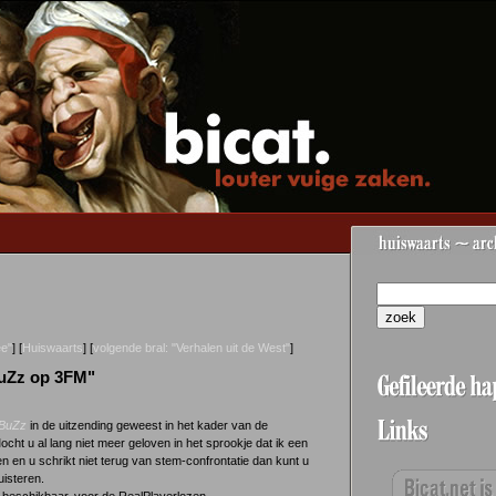
ee"
] [
Huiswaarts
] [
volgende bral: "Verhalen uit de West"
]
BuZz op 3FM"
BuZz
in de uitzending geweest in het kader van de
Mocht u al lang niet meer geloven in het sprookje dat ik een
n en u schrikt niet terug van stem-confrontatie dan kunt u
uisteren.