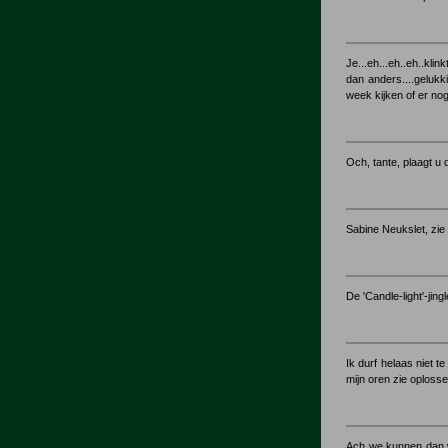
Je...eh...eh..eh..klin
dan anders....gelukk
week kijken of er nog 
Och, tante, plaagt u d
Sabine Neukslet, zie 
De 'Candle-light'-jin
Ik durf helaas niet t
mijn oren zie oploss
Ach we kunnen dan wel