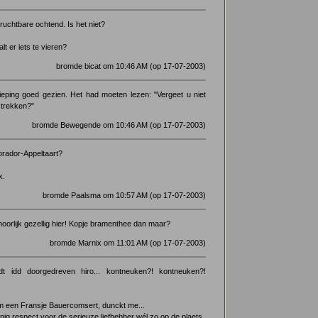
ruchtbare ochtend. Is het niet?
lt er iets te vieren?
bromde bicat om 10:46 AM (op 17-07-2003)
tieping goed gezien. Het had moeten lezen: "Vergeet u niet
 trekken?"
bromde Bewegende om 10:46 AM (op 17-07-2003)
brador-Appeltaart?
x.
bromde Paalsma om 10:57 AM (op 17-07-2003)
hoorlijk gezellig hier! Kopje bramenthee dan maar?
bromde Marnix om 11:01 AM (op 17-07-2003)
dt idd doorgedreven hiro... kontneuken?! kontneuken?!
m een Fransje Bauercomsert, dunckt me...
enig respect voor de serieuze liefhebber wél zo op de plaets