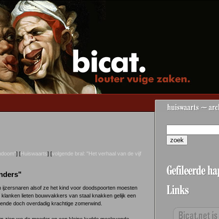
ondoom"
] [
Huiswaarts
] [
volgende bral: "Het verhaal van de vijf
Anders"
en ijzersnaren alsof ze het kind voor doodspoorten moesten
klanken lieten bouwvakkers van staal knakken gelijk een
oelende doch overdadig krachtige zomerwind.