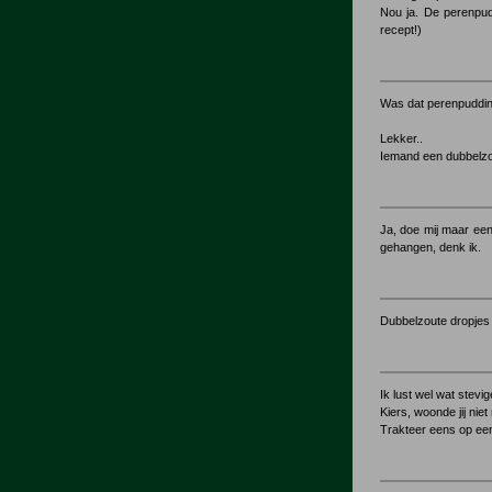
Nou ja. De perenpud
recept!)
Was dat perenpuddin
Lekker..
Iemand een dubbelzo
Ja, doe mij maar een
gehangen, denk ik.
Dubbelzoute dropjes
Ik lust wel wat stevig
Kiers, woonde jij nie
Trakteer eens op een