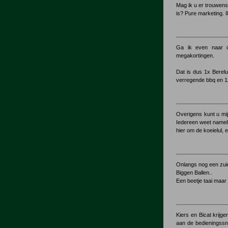
Mag ik u er trouwens
is? Pure marketing.
Ga ik even naar d
megakortingen.
Dat is dus 1x Berel
verregende bbq en 
Overigens kunt u mij
Iedereen weet namelijk
hier om de koeielul, 
Onlangs nog een zui
Biggen Ballen..
Een beetje taai maar
Kiers en Bicat krijg
aan de bedieningssn