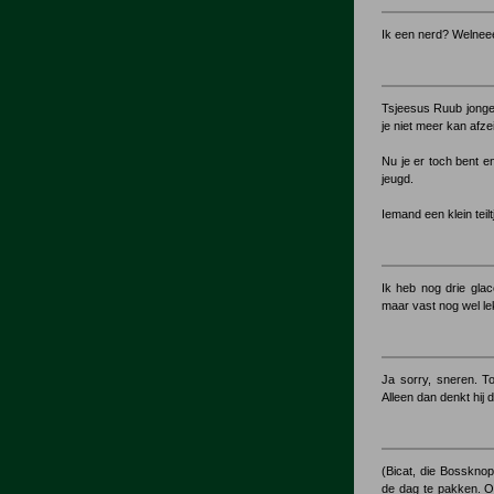
Ik een nerd? Welnee
Tsjeesus Ruub jongen
je niet meer kan afze
Nu je er toch bent en
jeugd.
Iemand een klein teilt
Ik heb nog drie gla
maar vast nog wel le
Ja sorry, sneren. T
Alleen dan denkt hij 
(Bicat, die Bossknop
de dag te pakken. Oh