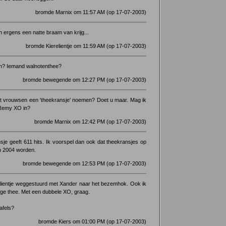
bromde Marnix om 11:57 AM (op 17-07-2003)
 ergens een natte braam van krijg...
bromde Kierelientje om 11:59 AM (op 17-07-2003)
en? Iemand walnotenthee?
bromde bewegende om 12:27 PM (op 17-07-2003)
at vrouwsen een 'theekransje' noemen? Doet u maar. Mag ik
 Remy XO in?
bromde Marnix om 12:42 PM (op 17-07-2003)
je geeft 611 hits. Ik voorspel dan ook dat theekransjes op
an 2004 worden.
bromde bewegende om 12:53 PM (op 17-07-2003)
elientje weggestuurd met Xander naar het bezemhok. Ook ik
ge thee. Met een dubbele XO, graag.
afels?
bromde Kiers om 01:00 PM (op 17-07-2003)