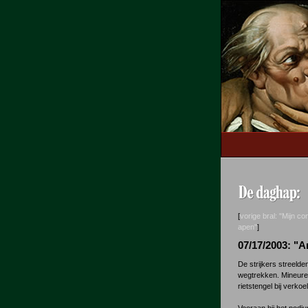
[
vorige bral: "Mijn c
apen"
]
07/17/2003: "
De strijkers streeld
wegtrekken. Mineure 
rietstengel bij verk