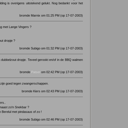
ding is overigens uitstekend gelukt. Nog bedankt voor het
bromde Marnix om 01:25 PM (op 17-07-2003)
g met Lange Vingers ?
ut dropje ?
bromde Subigo om 01:32 PM (op 17-07-2003)
 dubbelzout dropje. Teveel gerookt en/of in de BBQ walmen
bromde
Patser
om 02:42 PM (op 17-07-2003)
 zijn goed tegen zwangerschappen.
bromde Kiers om 02:43 PM (op 17-07-2003)
ers..
t naast zo'n Snekbar ?
 Berelul met pindasaus of zo !
bromde Subigo om 02:46 PM (op 17-07-2003)