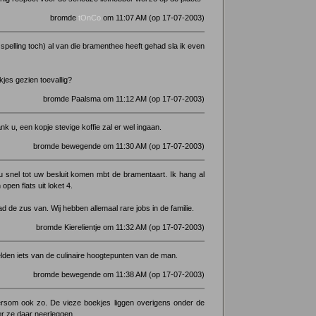
bromde
tOnCo
om 11:07 AM (op 17-07-2003)
pelling toch) al van die bramenthee heeft gehad sla ik even
jes gezien toevallig?
bromde Paalsma om 11:12 AM (op 17-07-2003)
 u, een kopje stevige koffie zal er wel ingaan.
bromde bewegende om 11:30 AM (op 17-07-2003)
u snel tot uw besluit komen mbt de bramentaart. Ik hang al
open flats uit loket 4.
ad de zus van. Wij hebben allemaal rare jobs in de familie.
bromde Kierelientje om 11:32 AM (op 17-07-2003)
den iets van de culinaire hoogtepunten van de man.
bromde bewegende om 11:38 AM (op 17-07-2003)
ersom ook zo. De vieze boekjes liggen overigens onder de
er ze daar neerleggen.