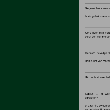
Gegroet; het is een v
Ik zie gebak staan; va
Kiers heeft mijn ver
eerst een nummertje
Gebak? Toevallig La
Dan is het van Marni
Hè, het is al weer be
SJESis! ... er wor
aftrekken?!
et gaat hiro gweun o
en derhalve lijkt me 