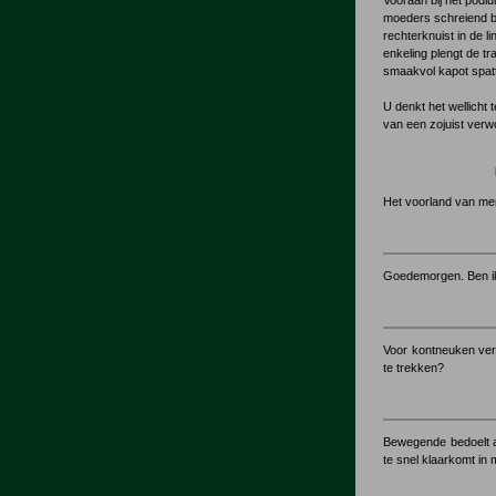
Vooraan bij het pod
moeders schreiend b
rechterknuist in de 
enkeling plengt de tr
smaakvol kapot spatt
U denkt het wellicht
van een zojuist verw
Het voorland van men
Goedemorgen. Ben ik
Voor kontneuken verv
te trekken?
Bewegende bedoelt aft
te snel klaarkomt in 