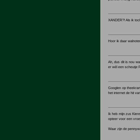
XANDER?! Als ik toch
Hoor ik daar walnot
Ah, dus dit is nou w
er wél een scheutje
Googlen op theekrans
het internet de hit v
Ik heb mijn zus Kier
opteer voor een vroe
Waar zijn de pennyw