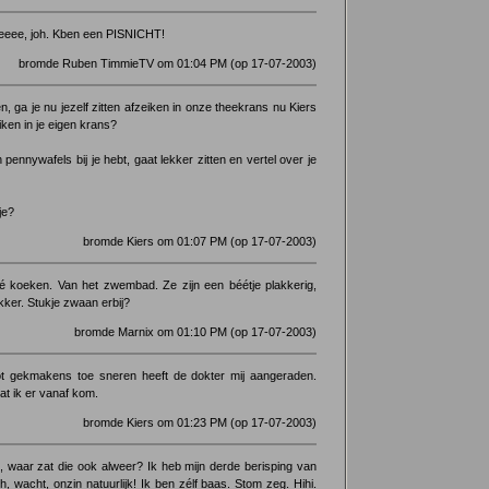
eeee, joh. Kben een PISNICHT!
bromde Ruben TimmieTV om 01:04 PM (op 17-07-2003)
, ga je nu jezelf zitten afzeiken in onze theekrans nu Kiers
iken in je eigen krans?
 pennywafels bij je hebt, gaat lekker zitten en vertel over je
je?
bromde Kiers om 01:07 PM (op 17-07-2003)
cé koeken. Van het zwembad. Ze zijn een béétje plakkerig,
kker. Stukje zwaan erbij?
bromde Marnix om 01:10 PM (op 17-07-2003)
ot gekmakens toe sneren heeft de dokter mij aangeraden.
dat ik er vanaf kom.
bromde Kiers om 01:23 PM (op 17-07-2003)
, waar zat die ook alweer? Ik heb mijn derde berisping van
, wacht, onzin natuurlijk! Ik ben zélf baas. Stom zeg. Hihi.