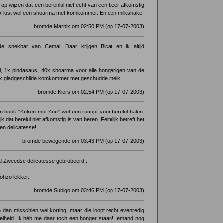
 op wijzen dat een berenlul niet echt van een beer afkomstig
 Ik lust wel een shoarma met komkommer. En een milkshake.
bromde Marnix om 02:50 PM (op 17-07-2003)
e snekbar van Cemal. Daar krijgen Bicat en ik altijd
ul, 1x pindasaus, 40x shoarma voor alle hongerigen van de
1x gladgeschilde komkommer met geschudde melk.
bromde Kiers om 02:54 PM (op 17-07-2003)
n boek "Koken met Koe" wel een recept voor berelul halen.
 dat berelul niet afkomstig is van beren. Feitelijk betreft het
een delicatesse!
bromde bewegende om 03:43 PM (op 17-07-2003)
d Zweedse delicatesse gebrobeerd..
 ohzo lekker.
bromde Subigo om 03:46 PM (op 17-07-2003)
en dan misschien wel korting, maar die loopt recht evenredig
elheid. Ik héb me daar toch een honger staan! Iemand nog