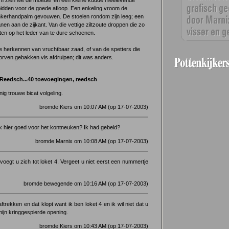
ium zien we de moeder en een kleine kudde meelevende
idden voor de goede afloop. Een enkeling vroom de
linkerhandpalm gevouwen. De stoelen rondom zijn leeg; een
anen aan de zijkant. Van die vettige ziltzoute droppen die zo
en op het leder van te dure schoenen.
 te herkennen van vruchtbaar zaad, of van de spetters die
orven gebakken vis afdruipen; dit was anders.
Reedsch...40 toevoegingen, reedsch
ig trouwe bicat volgeling.
bromde Kiers om 10:07 AM (op 17-07-2003)
 hier goed voor het kontneuken? Ik had gebeld?
bromde Marnix om 10:08 AM (op 17-07-2003)
oegt u zich tot loket 4. Vergeet u niet eerst een nummertje
bromde bewegende om 10:16 AM (op 17-07-2003)
rekken en dat klopt want ik ben loket 4 en ik wil niet dat u
mijn kringgespierde opening.
bromde Kiers om 10:43 AM (op 17-07-2003)