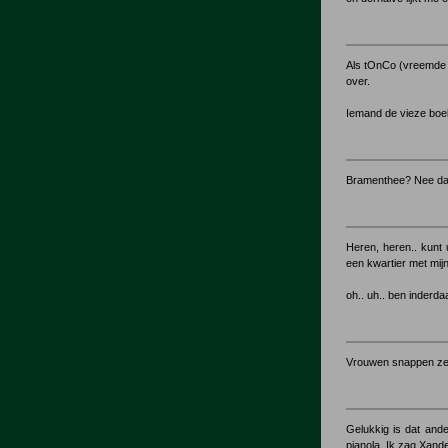
Als tOnCo (vreemde s
over.
Iemand de vieze boek
Bramenthee? Nee dank
Heren, heren.. kunt 
een kwartier met mijn 
oh.. uh.. ben inderda
Vrouwen snappen zel
Gelukkig is dat and
pianola. Ik zag Xand