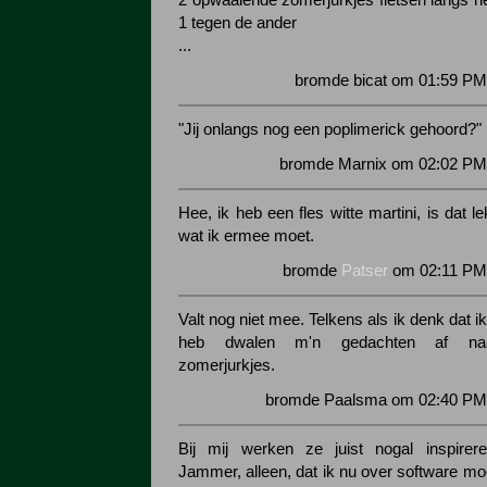
2 opwaaiende zomerjurkjes fietsen langs he
1 tegen de ander
...
bromde bicat om 01:59 PM
"Jij onlangs nog een poplimerick gehoord?"
bromde Marnix om 02:02 PM 
Hee, ik heb een fles witte martini, is dat 
wat ik ermee moet.
bromde
Patser
om 02:11 PM 
Valt nog niet mee. Telkens als ik denk dat i
heb dwalen m'n gedachten af naa
zomerjurkjes.
bromde Paalsma om 02:40 PM 
Bij mij werken ze juist nogal inspirere
Jammer, alleen, dat ik nu over software mo