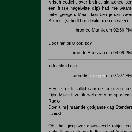
lyrisch gedicht over bruine, glanzende ben
een frisse hagelwitte slip) had me waarsc
beter gelegen. Maar daar ben je dan weer
Brrrrrr... (schudt hoofd wild heen en weer).
bromde Marnix om 02:56 PM 
Dooit het bij U ook zo?
bromde Ransaap om 04:09 PM 
in friesland niet..
bromde
prinsype
om 07:07 PM 
Hey! Ik luister altijd naar de radio voor de
Fijne Muziek zet ik wel een stoemp-ceede
Radio.
Doet u mij maar de godganse dag Stender
Evers!
Oh.. het ging over opwaaiende rokjes en 