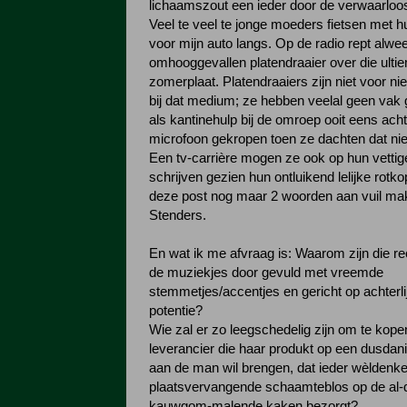
lichaamszout een ieder door de verwaarloos
Veel te veel te jonge moeders fietsen met h
voor mijn auto langs. Op de radio rept alwe
omhooggevallen platendraaier over die ulti
zomerplaat. Platendraaiers zijn niet voor ni
bij dat medium; ze hebben veelal geen vak g
als kantinehulp bij de omroep ooit eens ach
microfoon gekropen toen ze dachten dat ni
Een tv-carrière mogen ze ook op hun vettig
schrijven gezien hun ontluikend lelijke rotkop
deze post nog maar 2 woorden aan vuil ma
Stenders.
En wat ik me afvraag is: Waarom zijn die r
de muziekjes door gevuld met vreemde
stemmetjes/accentjes en gericht op achterlij
potentie?
Wie zal er zo leegschedelig zijn om te kop
leverancier die haar produkt op een dusdanig
aan de man wil brengen, dat ieder wèlden
plaatsvervangende schaamteblos op de al-d
kauwgom-malende kaken bezorgt?