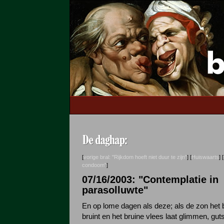
[
vorige bral: "Rijkdom hoeft niet duur te zijn"
] [
Huiswaarts
] [
condoom"
]
07/16/2003: "Contemplatie in
parasolluwte"
En op lome dagen als deze; als de zon het 
bruint en het bruine vlees laat glimmen, guts