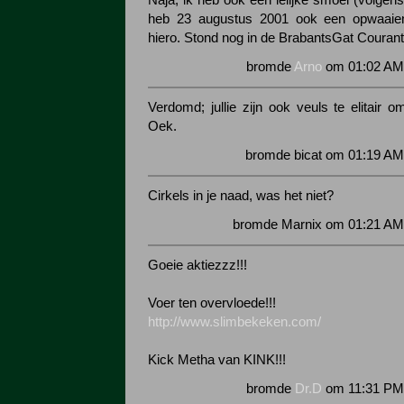
Naja, ik heb ook een lelijke smoel (volgen
heb 23 augustus 2001 ook een opwaaien
hiero. Stond nog in de BrabantsGat Courant
bromde
Arno
om 01:02 AM 
Verdomd; jullie zijn ook veuls te elitair o
Oek.
bromde bicat om 01:19 AM
Cirkels in je naad, was het niet?
bromde Marnix om 01:21 AM 
Goeie aktiezzz!!!
Voer ten overvloede!!!
http://www.slimbekeken.com/
Kick Metha van KINK!!!
bromde
Dr.D
om 11:31 PM 