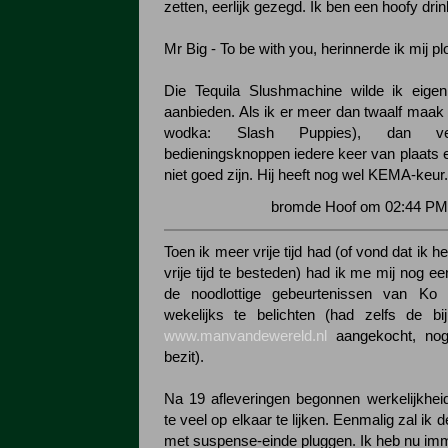
zetten, eerlijk gezegd. Ik ben een hoofy drin
Mr Big - To be with you, herinnerde ik mij pl
Die Tequila Slushmachine wilde ik eigenli
aanbieden. Als ik er meer dan twaalf maak 
wodka: Slash Puppies), dan ve
bedieningsknoppen iedere keer van plaats 
niet goed zijn. Hij heeft nog wel KEMA-keur.
bromde Hoof om 02:44 PM 
Toen ik meer vrije tijd had (of vond dat ik 
vrije tijd te besteden) had ik me mij nog 
de noodlottige gebeurtenissen van Ko
wekelijks te belichten (had zelfs de b
www.manvandewereld.nl
aangekocht, nog
bezit).
Na 19 afleveringen begonnen werkelijkheid 
te veel op elkaar te lijken. Eenmalig zal ik 
met suspense-einde pluggen. Ik heb nu im