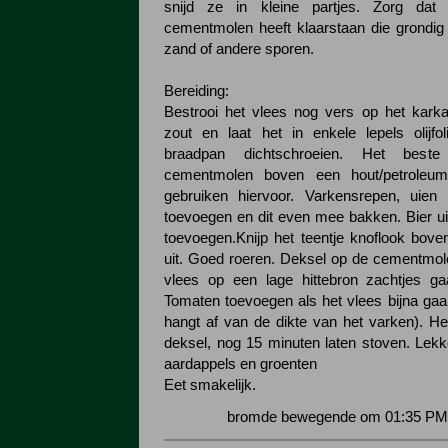
snijd ze in kleine partjes. Zorg da
cementmolen heeft klaarstaan die grondig 
zand of andere sporen.
Bereiding:
Bestrooi het vlees nog vers op het kark
zout en laat het in enkele lepels olijfo
braadpan dichtschroeien. Het bes
cementmolen boven een hout/petroleum
gebruiken hiervoor. Varkensrepen, uien
toevoegen en dit even mee bakken. Bier uit
toevoegen.Knijp het teentje knoflook boven 
uit. Goed roeren. Deksel op de cementmol
vlees op een lage hittebron zachtjes ga
Tomaten toevoegen als het vlees bijna gaar i
hangt af van de dikte van het varken). He
deksel, nog 15 minuten laten stoven. Lek
aardappels en groenten
Eet smakelijk.
bromde bewegende om 01:35 PM 