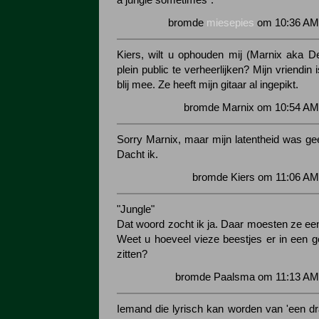
a jungle sometimes".
bromde
miesepies
om 10:36 AM 
Kiers, wilt u ophouden mij (Marnix aka D
plein public te verheerlijken? Mijn vriendin 
blij mee. Ze heeft mijn gitaar al ingepikt.
bromde Marnix om 10:54 AM 
Sorry Marnix, maar mijn latentheid was g
Dacht ik.
bromde Kiers om 11:06 AM
"Jungle"
Dat woord zocht ik ja. Daar moesten ze ee
Weet u hoeveel vieze beestjes er in een g
zitten?
bromde Paalsma om 11:13 AM 
Iemand die lyrisch kan worden van 'een dr