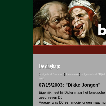
[
vorige bral: "voor jou"
] [
Huiswaarts
] [
volgende bral: "Rijkdo
zijn"
]
07/15/2003: "Dikke Jongen"
Eigenlijk heet hij Didier maar het fonetische
geschreven DJ.
Vroeger was DJ een mooie jongen maar nu 