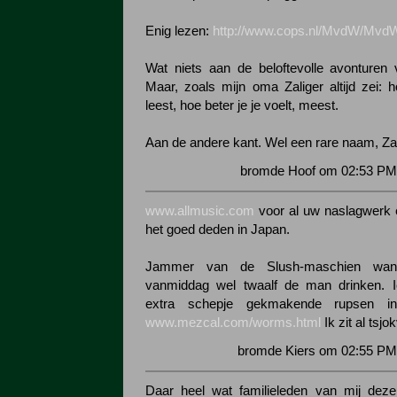
Enig lezen:
http://www.cops.nl/MvdW/MvdW
Wat niets aan de beloftevolle avonturen
Maar, zoals mijn oma Zaliger altijd zei: 
leest, hoe beter je je voelt, meest.
Aan de andere kant. Wel een rare naam, Zal
bromde Hoof om 02:53 PM 
www.allmusic.com
voor al uw naslagwerk e
het goed deden in Japan.
Jammer van de Slush-maschien wan
vanmiddag wel twaalf de man drinken.
extra schepje gekmakende rupsen in
www.mezcal.com/worms.html
Ik zit al tsjo
bromde Kiers om 02:55 PM 
Daar heel wat familieleden van mij deze