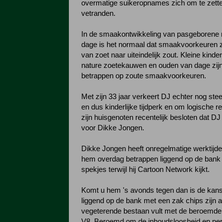
overmatige suikeropnames zich om te zette
vetranden.
In de smaakontwikkeling van pasgeborene 
dage is het normaal dat smaakvoorkeuren z
van zoet naar uiteindelijk zout. Kleine kinde
nature zoetekauwen en ouden van dage zijn
betrappen op zoute smaakvoorkeuren.
Met zijn 33 jaar verkeert DJ echter nog stee
en dus kinderlijke tijdperk en om logische 
zijn huisgenoten recentelijk besloten dat DJ 
voor Dikke Jongen.
Dikke Jongen heeft onregelmatige werktijde
hem overdag betrappen liggend op de bank
spekjes terwijl hij Cartoon Network kijkt.
Komt u hem 's avonds tegen dan is de kans 
liggend op de bank met een zak chips zijn 
vegeterende bestaan vult met de beroemde 
V8. Beroemd om de inhoudsloosheid en perf