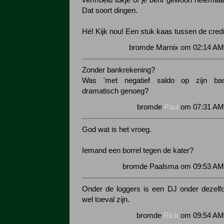
vermoeid tukje of je bent gewoon helemaal 
Dat soort dingen.
Hé! Kijk nou! Een stuk kaas tussen de credi
bromde Marnix om 02:14 AM 
Zonder bankrekening?
Was 'met negatief saldo op zijn bank
dramatisch genoeg?
bromde
Paul
om 07:31 AM 
God wat is het vroeg.
Iemand een borrel tegen de kater?
bromde Paalsma om 09:53 AM 
Onder de loggers is een DJ onder dezelf
wel toeval zijn.
bromde
Rick
om 09:54 AM 