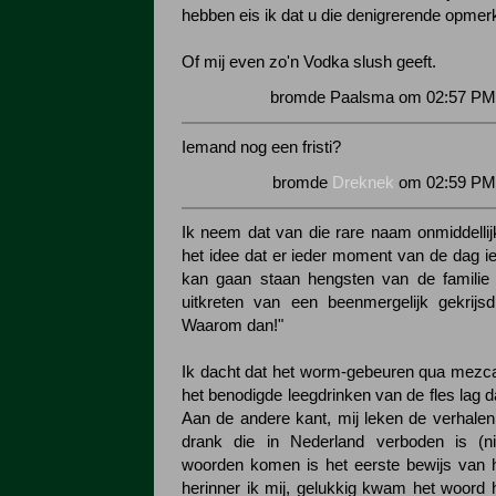
hebben eis ik dat u die denigrerende opmer
Of mij even zo'n Vodka slush geeft.
bromde Paalsma om 02:57 PM 
Iemand nog een fristi?
bromde
Dreknek
om 02:59 PM 
Ik neem dat van die rare naam onmiddelli
het idee dat er ieder moment van de dag i
kan gaan staan hengsten van de familie 
uitkreten van een beenmergelijk gekrij
Waarom dan!"
Ik dacht dat het worm-gebeuren qua mezcal
het benodigde leegdrinken van de fles lag 
Aan de andere kant, mij leken de verhalen
drank die in Nederland verboden is (n
woorden komen is het eerste bewijs van 
herinner ik mij, gelukkig kwam het woord