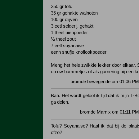
250 gr tofu
35 gr gehakte walnoten
100 gr olijven
3 eetl selderij, gehakt
1 theel uienpoeder
½ theel zout
7 eetl soyanaise
eenn snufje knoflookpoeder
Meng het hele zwikkie lekker door elkaar.
op uw bammetjes of als garnering bij een k
bromde bewegende om 01:06 PM 
Bah. Het wordt geloof ik tijd dat ik mijn T-
ga delen.
bromde Marnix om 01:11 PM 
Tofu? Soyanaise? Haal ik dat bij de plaats
ofzo?