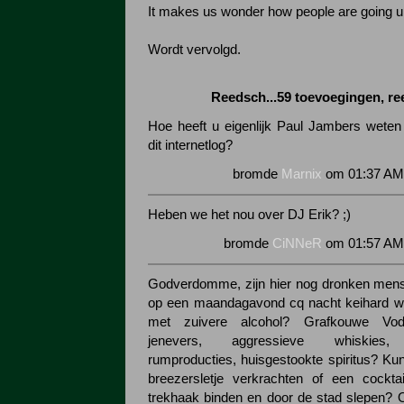
It makes us wonder how people are going u
Wordt vervolgd.
Reedsch...59 toevoegingen, r
Hoe heeft u eigenlijk Paul Jambers weten 
dit internetlog?
bromde
Marnix
om 01:37 AM 
Heben we het nou over DJ Erik? ;)
bromde
CiNNeR
om 01:57 AM 
Godverdomme, zijn hier nog dronken mens
op een maandagavond cq nacht keihard wi
met zuivere alcohol? Grafkouwe Vod
jenevers, aggressieve whiskies,
rumproducties, huisgestookte spiritus? Ku
breezersletje verkrachten of een cockta
trekhaak binden en door de stad slepen? 