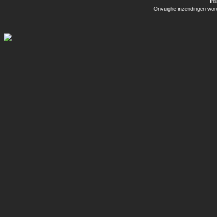
Ins
Onvuighe inzendingen word