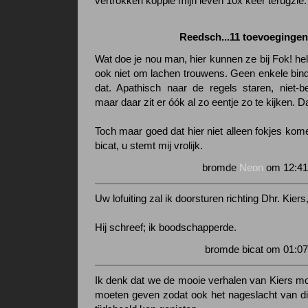
vertrokken koppie mijn leven 10x keer terugzie.
Reedsch...11 toevoegingen.
Wat doe je nou man, hier kunnen ze bij Fok! he
ook niet om lachen trouwens. Geen enkele bindi
dat. Apathisch naar de regels staren, niet-beg
maar daar zit er óók al zo eentje zo te kijken. Da
Toch maar goed dat hier niet alleen fokjes kom
bicat, u stemt mij vrolijk.
bromde
Neon
om 12:41
Uw lofuiting zal ik doorsturen richting Dhr. Kier
Hij schreef; ik boodschapperde.
bromde bicat om 01:07
Ik denk dat we de mooie verhalen van Kiers mo
moeten geven zodat ook het nageslacht van d