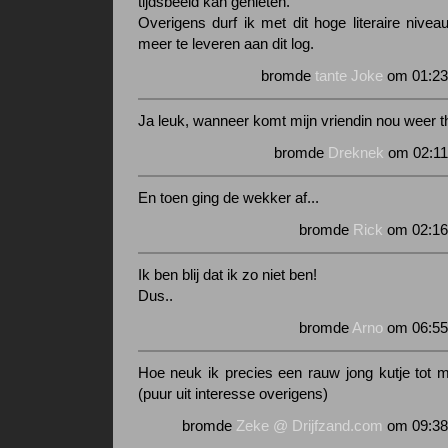
tijdsbeeld kan genieten.
Overigens durf ik met dit hoge literaire nivea
meer te leveren aan dit log.
bromde
tante Joke
om 01:23
Ja leuk, wanneer komt mijn vriendin nou weer t
bromde
Dreknek
om 02:11
En toen ging de wekker af...
bromde
Rick
om 02:16
Ik ben blij dat ik zo niet ben!
Dus..
bromde
Arno
om 06:55
Hoe neuk ik precies een rauw jong kutje tot 
(puur uit interesse overigens)
bromde
Zeke @ Drijfzand.com
om 09:38