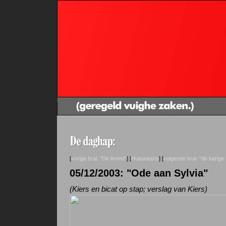
[
vorige bral: "De Arend"
] [
Huiswaarts
] [
volgende bral: "de luizige
05/12/2003: "Ode aan Sylvia"
(Kiers en bicat op stap; verslag van Kiers)