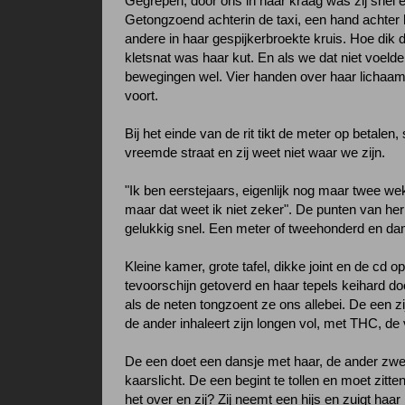
Gegrepen, door ons in haar kraag was zij snel ee
Getongzoend achterin de taxi, een hand achter h
andere in haar gespijkerbroekte kruis. Hoe dik 
kletsnat was haar kut. En als we dat niet voeld
bewegingen wel. Vier handen over haar lichaam
voort.
Bij het einde van de rit tikt de meter op betalen, 
vreemde straat en zij weet niet waar we zijn.
"Ik ben eerstejaars, eigenlijk nog maar twee we
maar dat weet ik niet zeker". De punten van h
gelukkig snel. Een meter of tweehonderd en dan 
Kleine kamer, grote tafel, dikke joint en de cd 
tevoorschijn getoverd en haar tepels keihard do
als de neten tongzoent ze ons allebei. De een zi
de ander inhaleert zijn longen vol, met THC, de
De een doet een dansje met haar, de ander zwee
kaarslicht. De een begint te tollen en moet zitt
het over en zij? Zij neemt een hijs en zuigt haar 