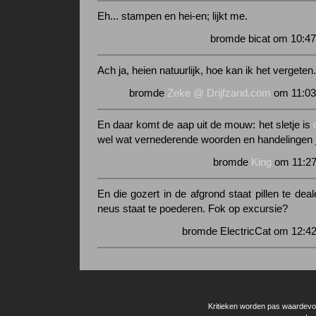
Eh... stampen en hei-en; lijkt me.
bromde bicat om 10:47
Ach ja, heien natuurlijk, hoe kan ik het vergeten.
bromde
Zeke @ Drijfzand.com
om 11:03
En daar komt de aap uit de mouw: het sletje is
wel wat vernederende woorden en handelingen j
bromde
King
om 11:27
En die gozert in de afgrond staat pillen te dealen
neus staat te poederen. Fok op excursie?
bromde ElectricCat om 12:4
Kritieken worden pas waardevol 