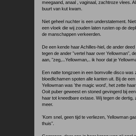
meegaand, anaal , vaginaal, zachtroze vlees. Al
buurt van kut kwam.
Niet geheel nuchter is een understatement. Niet
een vloek die wij zouden laten rusten op de dep
de manschappen verkeerden.
De een kende haar Achilles-hiel, de ander deed 
tegen de ander "vertel haar over Yellowman", d
aan, "zeg,...Yellowman,.. ik hoor dat je Yellowma
Een natte tongzoen in een bomvolle disco was zi
bloedlichamen spoten alle kanten uit. Bij de een 
Yellowman was 'the magic word', het zette haar
Ooit puber geweest en stoned gevingerd bij ee
haar tot kneedbare extase. Wij tegen de dertig, 
meer.
'Kom snel, geen tijd te verliezen, Yellowman gaa
thuis".