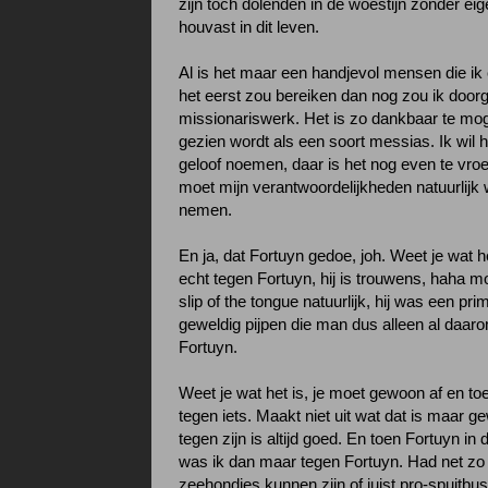
zijn toch dolenden in de woestijn zonder ei
houvast in dit leven.
Al is het maar een handjevol mensen die ik
het eerst zou bereiken dan nog zou ik door
missionariswerk. Het is zo dankbaar te mog
gezien wordt als een soort messias. Ik wil 
geloof noemen, daar is het nog even te vro
moet mijn verantwoordelijkheden natuurlijk w
nemen.
En ja, dat Fortuyn gedoe, joh. Weet je wat he
echt tegen Fortuyn, hij is trouwens, haha mo
slip of the tongue natuurlijk, hij was een pri
geweldig pijpen die man dus alleen al daar
Fortuyn.
Weet je wat het is, je moet gewoon af en to
tegen iets. Maakt niet uit wat dat is maar 
tegen zijn is altijd goed. En toen Fortuyn in
was ik dan maar tegen Fortuyn. Had net zo
zeehondjes kunnen zijn of juist pro-spuitbu