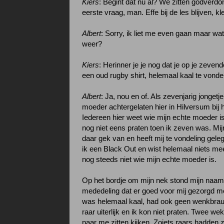
Kiers
: Begint dat nu al? We zitten godverd
eerste vraag, man. Effe bij de les blijven, kle
Albert
: Sorry, ik liet me even gaan maar wat 
weer?
Kiers
: Herinner je je nog dat je op je zeven
een oud rugby shirt, helemaal kaal te vonde
Albert
: Ja, nou en of. Als zevenjarig jongetj
moeder achtergelaten hier in Hilversum bij 
Iedereen hier weet wie mijn echte moeder i
nog niet eens praten toen ik zeven was. M
daar gek van en heeft mij te vondeling gel
ik een Black Out en wist helemaal niets me
nog steeds niet wie mijn echte moeder is.
Op het bordje om mijn nek stond mijn naam
mededeling dat er goed voor mij gezorgd m
was helemaal kaal, had ook geen wenkbra
raar uiterlijk en ik kon niet praten. Twee w
naar me zitten kijken. Zoiets raars hadden 