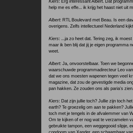
Kiers
: Erg interessant Albert. Dat programm
help me es effe... ik krijg het haast niet uit mi
Albert
: RTL Boulevard met Beau. Is een da
overigens. Zelfs intellectueel Nederland kijkt
Kiers
: ...ja zo heet dat. Tering zeg, ik moes
maar ik ben blij dat jij je eigen programma 
weet.
Albert
: Ja, onvoorstelbaar. Toen we begonn
waarschuwde programmadirecteur Leo van 
dat we ons moesten wapenen tegen veel kri
magazine, dat zou de gevestigde media onge
pan hakken. Ze zouden ons als paria's zien
Kiers
: Dat zijn jullie toch? Jullie zijn toch h
earth? Te groezelig om aan te pakken? Jullie
toch met je tengels in de afvalemmer van 
Om te kijken of er nog wat te verzamelen v
gebruikte tampon, een weggegooid slipje, ee
condoom van Xander, een schaamhaar van