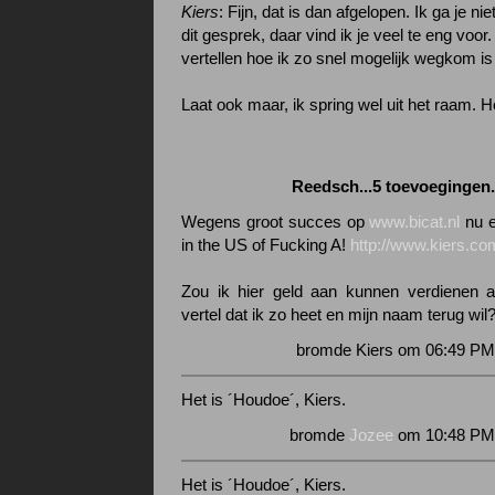
Kiers
: Fijn, dat is dan afgelopen. Ik ga je n
dit gesprek, daar vind ik je veel te eng voor
vertellen hoe ik zo snel mogelijk wegkom is m
Laat ook maar, ik spring wel uit het raam. 
Reedsch...5 toevoegingen.
Wegens groot succes op
www.bicat.nl
nu e
in the US of Fucking A!
http://www.kiers.co
Zou ik hier geld aan kunnen verdienen a
vertel dat ik zo heet en mijn naam terug wil
bromde Kiers om 06:49 PM 
Het is ´Houdoe´, Kiers.
bromde
Jozee
om 10:48 PM 
Het is ´Houdoe´, Kiers.