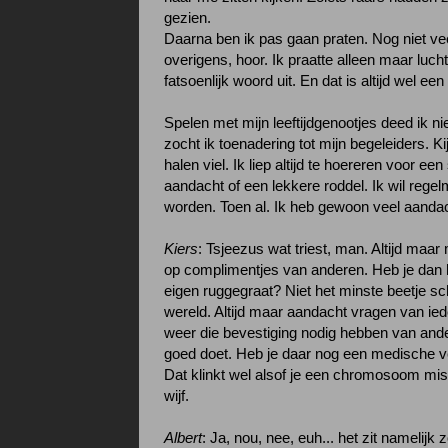
gezien.
Daarna ben ik pas gaan praten. Nog niet ve
overigens, hoor. Ik praatte alleen maar luc
fatsoenlijk woord uit. En dat is altijd wel ee
Spelen met mijn leeftijdgenootjes deed ik ni
zocht ik toenadering tot mijn begeleiders. Ki
halen viel. Ik liep altijd te hoereren voor een
aandacht of een lekkere roddel. Ik wil rege
worden. Toen al. Ik heb gewoon veel aandac
Kiers
: Tsjeezus wat triest, man. Altijd maa
op complimentjes van anderen. Heb je dan
eigen ruggegraat? Niet het minste beetje sch
wereld. Altijd maar aandacht vragen van ie
weer die bevestiging nodig hebben van ander
goed doet. Heb je daar nog een medische v
Dat klinkt wel alsof je een chromosoom mist.
wijf.
Albert
: Ja, nou, nee, euh... het zit namelijk z