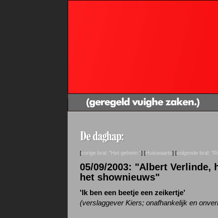
[
vorige bral: "Het geheim."
] [
Huiswaarts
] [
volgende bral: "R
05/09/2003: "Albert Verlinde, 
het shownieuws"
'Ik ben een beetje een zeikertje'
(verslaggever Kiers; onafhankelijk en onverb