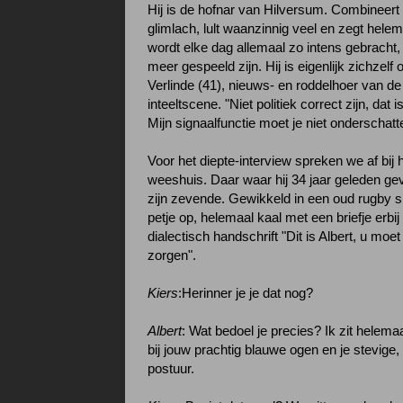
Hij is de hofnar van Hilversum. Combineert
glimlach, lult waanzinnig veel en zegt helem
wordt elke dag allemaal zo intens gebracht, 
meer gespeeld zijn. Hij is eigenlijk zichzelf o
Verlinde (41), nieuws- en roddelhoer van d
inteeltscene. "Niet politiek correct zijn, dat i
Mijn signaalfunctie moet je niet onderschatt
Voor het diepte-interview spreken we af bij
weeshuis. Daar waar hij 34 jaar geleden g
zijn zevende. Gewikkeld in een oud rugby sh
petje op, helemaal kaal met een briefje erbi
dialectisch handschrift "Dit is Albert, u mo
zorgen".
Kiers
:Herinner je je dat nog?
Albert
: Wat bedoel je precies? Ik zit helem
bij jouw prachtig blauwe ogen en je stevige,
postuur.