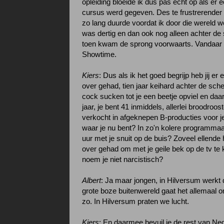
opleiding bloeide ik dus pas echt op als er ee
cursus werd gegeven. Des te frustrerender 
zo lang duurde voordat ik door die wereld w
was dertig en dan ook nog alleen achter d
toen kwam de sprong voorwaarts. Vandaar g
Showtime.
Kiers
: Dus als ik het goed begrijp heb jij er
over gehad, tien jaar keihard achter de sc
cock sucken tot je een beetje opviel en daa
jaar, je bent 41 inmiddels, allerlei broodroo
verkocht in afgeknepen B-producties voor je
waar je nu bent? In zo'n kolere programmaa
uur met je snuit op de buis? Zoveel ellende h
over gehad om met je geile bek op de tv te
noem je niet narcistisch?
Albert
: Ja maar jongen, in Hilversum werkt d
grote boze buitenwereld gaat het allemaal 
zo. In Hilversum praten we lucht.
Kiers
: En daarmee bevuil je de rest van Ne