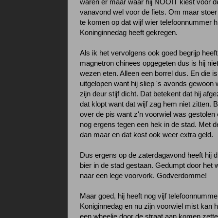
waren er maar waar hij NOOIT kiest voor de f
vanavond wel voor de fiets. Om maar stoer 
te komen op dat wijf wier telefoonnummer hij
Koninginnedag heeft gekregen.
Als ik het vervolgens ook goed begrijp heeft 
magnetron chinees opgegeten dus is hij nie
wezen eten. Alleen een borrel dus. En die is
uitgelopen want hij sliep 's avonds gewoon 
zijn deur stijf dicht. Dat betekent dat hij a
dat klopt want dat wijf zag hem niet zitten.
over de pis want z'n voorwiel was gestolen 
nog ergens tegen een hek in de stad. Met de
dan maar en dat kost ook weer extra geld.
Dus ergens op de zaterdagavond heeft hij 
bier in de stad gestaan. Gedumpt door het w
naar een lege voorvork. Godverdomme!
Maar goed, hij heeft nog vijf telefoonnumm
Koniginnedag en nu zijn voorwiel mist kan h
een wheelie door de straat aan komen zetten