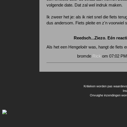
volgende date. Dat zal wel indruk maken.
Ik zweer het je: als ik niet snel die fiets ter
dus andersom. Fiets pleite en z'n voorwiel 
Reedsch...Ziezo. Eén reacti
Als het een Hengeloër was, hangt de fiets e
bromde
Rick
om 07:02 PM 
Kritieken worden pas waardevol 
Ins
Onvuighe inzendingen word