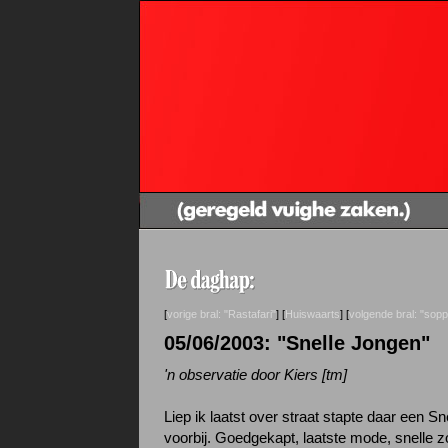
[
vorige bral: "Rastafari"
] [
Huiswaarts
] [
volgende bral: "sop
05/06/2003: "Snelle Jongen"
'n observatie door Kiers [tm]
Liep ik laatst over straat stapte daar een S
voorbij. Goedgekapt, laatste mode, snelle z